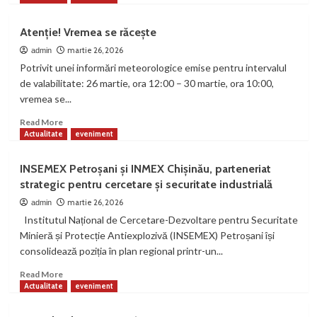
în
about
stop
Șofer
Atenție! Vremea se răcește
cardiorespirator
cu
după
alcoolemie
martie 26, 2026
admin
ce
uriașă,
Potrivit unei informări meteorologice emise pentru intervalul
a
depistat
de valabilitate: 26 martie, ora 12:00 – 30 martie, ora 10:00,
pierdut
de
vremea se...
controlul
polițiști
volanului
pe
Read
Read More
DN
more
Actualitate
eveniment
66
about
Atenție!
INSEMEX Petroșani și INMEX Chișinău, parteneriat
Vremea
strategic pentru cercetare și securitate industrială
se
răcește
martie 26, 2026
admin
Institutul Național de Cercetare-Dezvoltare pentru Securitate
Minieră și Protecție Antiexplozivă (INSEMEX) Petroșani își
consolidează poziția în plan regional printr-un...
Read
Read More
more
Actualitate
eveniment
about
INSEMEX