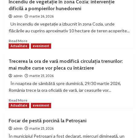
Incendiu de vegetație în zona Cozia: intervenție
Petroșani
dificilă a pompierilor hunedoreni
și
INMEX
martie 26, 2026
admin
Chișinău,
Un incendiu de vegetație a izbucnit în zona Cozia, unde
parteneriat
flăcările au cuprins aproximativ 10 hectare de teren acoperite...
strategic
pentru
Read
Read More
cercetare
more
Actualitate
eveniment
și
about
securitate
Incendiu
Trecerea la ora de vară modifică circulația trenurilor:
industrială
de
mai multe curse vor pleca cu întârziere
vegetație
în
martie 25, 2026
admin
zona
În noaptea de sâmbătă spre duminică, 29/30 martie 2026,
Cozia:
România trece la ora oficială de vară, iar ceasurile vor...
intervenție
dificilă
Read
Read More
a
more
Actualitate
eveniment
pompierilor
about
hunedoreni
Trecerea
Focar de pestă porcină la Petroșani
la
ora
martie 25, 2026
admin
de
În municipiul Petroșani a fost declarat, miercuri dimineață, un