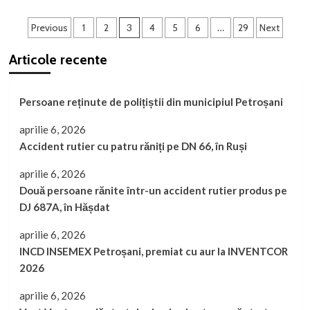
Cronica
Paginație
Văii
Previous
1
2
3
4
5
6
…
29
Next
Jiului-
articole
Anunț
Articole recente
important
pentru
cititori
Persoane reținute de polițiștii din municipiul Petroșani
aprilie 6, 2026
Accident rutier cu patru răniți pe DN 66, în Ruși
aprilie 6, 2026
Două persoane rănite într-un accident rutier produs pe
DJ 687A, în Hășdat
aprilie 6, 2026
INCD INSEMEX Petroșani, premiat cu aur la INVENTCOR
2026
aprilie 6, 2026