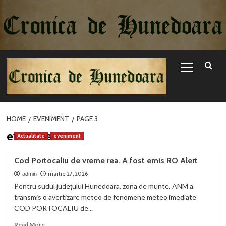
Sari
la
conținut
Primary
Menu
HOME
EVENIMENT
PAGE 3
eveniment
Actualitate
eveniment
Cod Portocaliu de vreme rea. A fost emis RO Alert
martie 27, 2026
admin
Pentru sudul județului Hunedoara, zona de munte, ANM a
transmis o avertizare meteo de fenomene meteo imediate
COD PORTOCALIU de...
Read
Read More