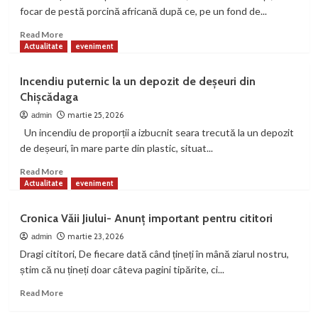
vară
focar de pestă porcină africană după ce, pe un fond de...
modifică
circulația
Read
Read More
trenurilor:
more
Actualitate
eveniment
mai
about
multe
Focar
Incendiu puternic la un depozit de deșeuri din
curse
de
Chișcădaga
vor
pestă
pleca
porcină
martie 25, 2026
admin
cu
la
Un incendiu de proporții a izbucnit seara trecută la un depozit
întârziere
Petroșani
de deșeuri, în mare parte din plastic, situat...
Read
Read More
more
Actualitate
eveniment
about
Incendiu
Cronica Văii Jiului- Anunț important pentru cititori
puternic
la
martie 23, 2026
admin
un
Dragi cititori, De fiecare dată când țineți în mână ziarul nostru,
depozit
știm că nu țineți doar câteva pagini tipărite, ci...
de
deșeuri
Read
Read More
din
more
Chișcădaga
about