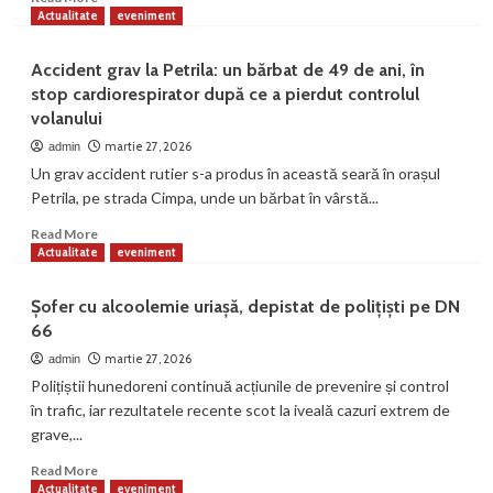
more
Actualitate
eveniment
about
Cod
Accident grav la Petrila: un bărbat de 49 de ani, în
Portocaliu
stop cardiorespirator după ce a pierdut controlul
de
volanului
vreme
rea.
martie 27, 2026
admin
A
Un grav accident rutier s-a produs în această seară în orașul
fost
Petrila, pe strada Cimpa, unde un bărbat în vârstă...
emis
RO
Read
Read More
Alert
more
Actualitate
eveniment
about
Accident
Șofer cu alcoolemie uriașă, depistat de polițiști pe DN
grav
66
la
Petrila:
martie 27, 2026
admin
un
Polițiștii hunedoreni continuă acțiunile de prevenire și control
bărbat
în trafic, iar rezultatele recente scot la iveală cazuri extrem de
de
grave,...
49
de
Read
Read More
ani,
more
Actualitate
eveniment