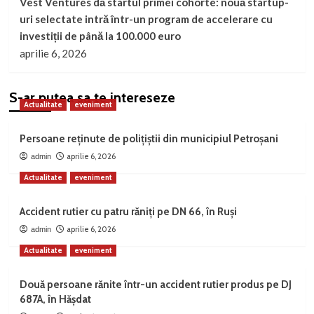
Vest Ventures dă startul primei cohorte: nouă startup-
uri selectate intră într-un program de accelerare cu
investiții de până la 100.000 euro
aprilie 6, 2026
S-ar putea sa te intereseze
Actualitate
eveniment
Persoane reținute de polițiștii din municipiul Petroșani
aprilie 6, 2026
admin
Actualitate
eveniment
Accident rutier cu patru răniți pe DN 66, în Ruși
aprilie 6, 2026
admin
Actualitate
eveniment
Două persoane rănite într-un accident rutier produs pe DJ
687A, în Hășdat