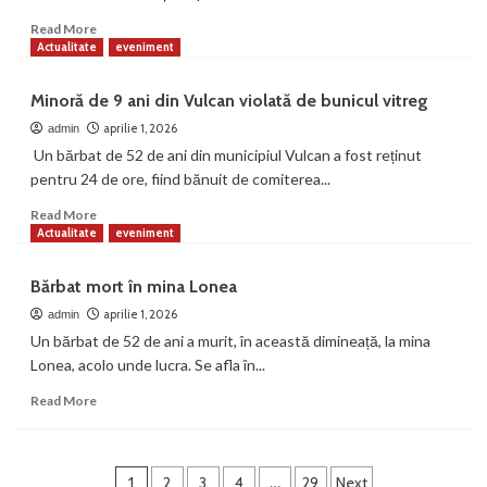
Mureșului,
agresați
Read
Read More
de
more
Actualitate
eveniment
hoții
about
de
Conducea
Minoră de 9 ani din Vulcan violată de bunicul vitreg
lemne
beat
criță
aprilie 1, 2026
admin
pe
Un bărbat de 52 de ani din municipiul Vulcan a fost reținut
autostrada
pentru 24 de ore, fiind bănuit de comiterea...
A1
Read
Read More
more
Actualitate
eveniment
about
Minoră
Bărbat mort în mina Lonea
de
9
aprilie 1, 2026
admin
ani
Un bărbat de 52 de ani a murit, în această dimineață, la mina
din
Lonea, acolo unde lucra. Se afla în...
Vulcan
violată
Read
Read More
de
more
bunicul
about
vitreg
Bărbat
Paginație
mort
1
2
3
4
…
29
Next