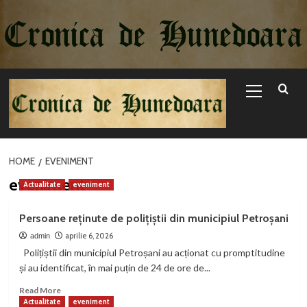
Sari
la
conținut
Primary
Menu
HOME
EVENIMENT
eveniment
Actualitate
eveniment
Persoane reținute de polițiștii din municipiul Petroșani
aprilie 6, 2026
admin
Polițiștii din municipiul Petroșani au acționat cu promptitudine
și au identificat, în mai puțin de 24 de ore de...
Read
Read More
more
Actualitate
eveniment