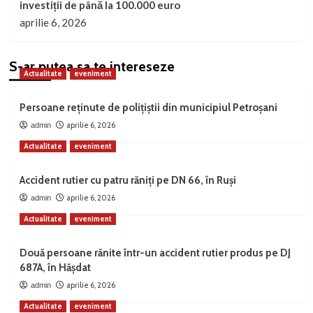
investiții de până la 100.000 euro
aprilie 6, 2026
S-ar putea sa te intereseze
Actualitate
eveniment
Persoane reținute de polițiștii din municipiul Petroșani
aprilie 6, 2026
admin
Actualitate
eveniment
Accident rutier cu patru răniți pe DN 66, în Ruși
aprilie 6, 2026
admin
Actualitate
eveniment
Două persoane rănite într-un accident rutier produs pe DJ
687A, în Hășdat
aprilie 6, 2026
admin
Actualitate
eveniment