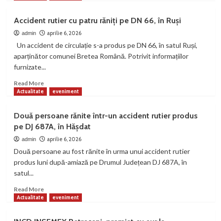
about
Persoane
Accident rutier cu patru răniți pe DN 66, în Ruși
reținute
de
aprilie 6, 2026
admin
polițiștii
Un accident de circulație s-a produs pe DN 66, în satul Ruși,
din
aparținător comunei Bretea Română. Potrivit informațiilor
municipiul
furnizate...
Petroșani
Read
Read More
more
Actualitate
eveniment
about
Accident
Două persoane rănite într-un accident rutier produs
rutier
pe DJ 687A, în Hășdat
cu
patru
aprilie 6, 2026
admin
răniți
Două persoane au fost rănite în urma unui accident rutier
pe
produs luni după-amiază pe Drumul Județean DJ 687A, în
DN
satul...
66,
în
Read
Read More
Ruși
more
Actualitate
eveniment
about
Două