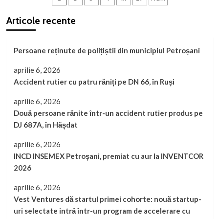
în
articole
mina
Articole recente
Lonea
Persoane reținute de polițiștii din municipiul Petroșani
aprilie 6, 2026
Accident rutier cu patru răniți pe DN 66, în Ruși
aprilie 6, 2026
Două persoane rănite într-un accident rutier produs pe
DJ 687A, în Hășdat
aprilie 6, 2026
INCD INSEMEX Petroșani, premiat cu aur la INVENTCOR
2026
aprilie 6, 2026
Vest Ventures dă startul primei cohorte: nouă startup-
uri selectate intră într-un program de accelerare cu