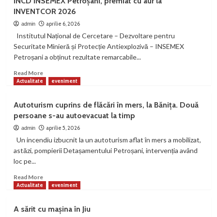
INCD INSEMEX Petroșani, premiat cu aur la
persoane
INVENTCOR 2026
rănite
într-
aprilie 6, 2026
admin
un
Institutul Național de Cercetare – Dezvoltare pentru
accident
Securitate Minieră și Protecție Antiexplozivă – INSEMEX
rutier
Petroșani a obținut rezultate remarcabile...
produs
pe
Read
Read More
DJ
more
Actualitate
eveniment
687A,
about
în
INCD
Autoturism cuprins de flăcări în mers, la Bănița. Două
Hășdat
INSEMEX
persoane s-au autoevacuat la timp
Petroșani,
premiat
aprilie 5, 2026
admin
cu
Un incendiu izbucnit la un autoturism aflat în mers a mobilizat,
aur
astăzi, pompierii Detașamentului Petroșani, intervenția având
la
loc pe...
INVENTCOR
2026
Read
Read More
more
Actualitate
eveniment
about
Autoturism
A sărit cu mașina în Jiu
cuprins