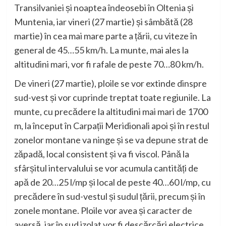
Transilvaniei și noaptea îndeosebi în Oltenia și
Muntenia, iar vineri (27 martie) și sâmbătă (28
martie) în cea mai mare parte a țării, cu viteze în
general de 45…55 km/h. La munte, mai ales la
altitudini mari, vor fi rafale de peste 70…80 km/h.
De vineri (27 martie), ploile se vor extinde dinspre
sud-vest și vor cuprinde treptat toate regiunile. La
munte, cu precădere la altitudini mai mari de 1700
m, la început în Carpații Meridionali apoi și în restul
zonelor montane va ninge și se va depune strat de
zăpadă, local consistent și va fi viscol. Până la
sfârșitul intervalului se vor acumula cantități de
apă de 20…25 l/mp și local de peste 40…60 l/mp, cu
precădere în sud-vestul și sudul țării, precum și în
zonele montane. Ploile vor avea și caracter de
aversă, iar în sud izolat vor fi descărcări electrice.