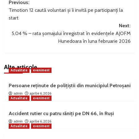
Post
Previous:
Timotion 12 caută voluntari și îi invită pe participanți la
navigation
start
Next:
5,04 % – rata şomajului înregistrat în evidenţele AJOFM
Hunedoara în luna februarie 2026
Alte articole
Actualitate
eveniment
Persoane reținute de polițiștii din municipiul Petroșani
aprilie 6, 2026
admin
Actualitate
eveniment
Accident rutier cu patru răniți pe DN 66, în Ruși
aprilie 6, 2026
admin
Actualitate
eveniment