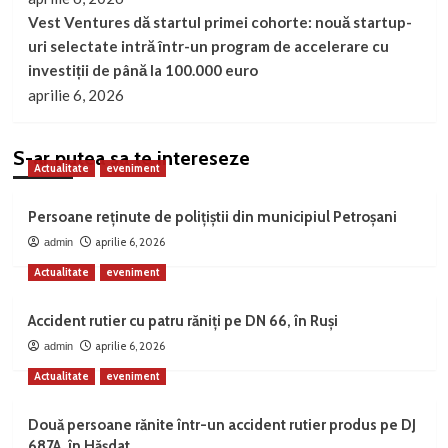
Vest Ventures dă startul primei cohorte: nouă startup-
uri selectate intră într-un program de accelerare cu
investiții de până la 100.000 euro
aprilie 6, 2026
S-ar putea sa te intereseze
Actualitate
eveniment
Persoane reținute de polițiștii din municipiul Petroșani
aprilie 6, 2026
admin
Actualitate
eveniment
Accident rutier cu patru răniți pe DN 66, în Ruși
aprilie 6, 2026
admin
Actualitate
eveniment
Două persoane rănite într-un accident rutier produs pe DJ
687A, în Hășdat