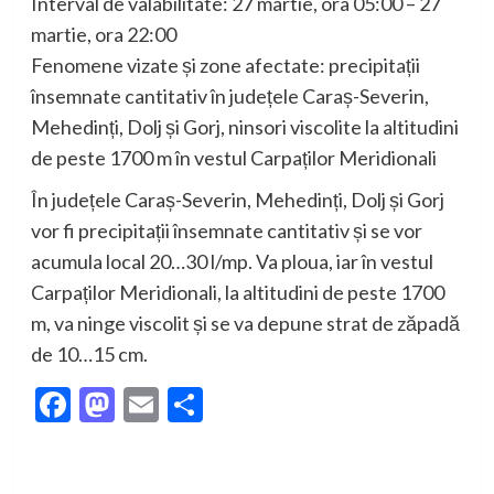
Interval de valabilitate: 27 martie, ora 05:00 – 27
martie, ora 22:00
Fenomene vizate și zone afectate: precipitații
însemnate cantitativ în județele Caraș-Severin,
Mehedinți, Dolj și Gorj, ninsori viscolite la altitudini
de peste 1700 m în vestul Carpaților Meridionali
În județele Caraș-Severin, Mehedinți, Dolj și Gorj
vor fi precipitații însemnate cantitativ și se vor
acumula local 20…30 l/mp. Va ploua, iar în vestul
Carpaților Meridionali, la altitudini de peste 1700
m, va ninge viscolit și se va depune strat de zăpadă
de 10…15 cm.
Facebook
Mastodon
Email
Partajează