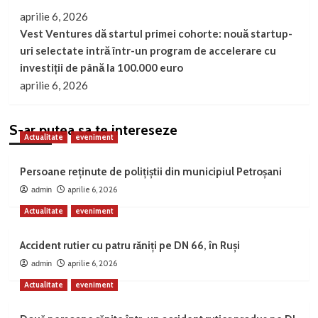
aprilie 6, 2026
Vest Ventures dă startul primei cohorte: nouă startup-
uri selectate intră într-un program de accelerare cu
investiții de până la 100.000 euro
aprilie 6, 2026
S-ar putea sa te intereseze
Actualitate
eveniment
Persoane reținute de polițiștii din municipiul Petroșani
aprilie 6, 2026
admin
Actualitate
eveniment
Accident rutier cu patru răniți pe DN 66, în Ruși
aprilie 6, 2026
admin
Actualitate
eveniment