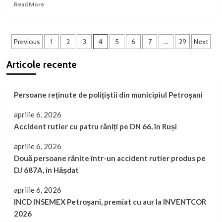
Read
Read More
more
about
Șofer
Paginație
din
Previous
1
2
3
4
5
6
7
…
29
Next
Petroșani,
articole
reținut
Articole recente
după
ce
a
Persoane reținute de polițiștii din municipiul Petroșani
fost
prins
aprilie 6, 2026
drogat
la
Accident rutier cu patru răniți pe DN 66, în Ruși
volan
și
aprilie 6, 2026
cu
Două persoane rănite într-un accident rutier produs pe
permisul
DJ 687A, în Hășdat
suspendat
aprilie 6, 2026
INCD INSEMEX Petroșani, premiat cu aur la INVENTCOR
2026