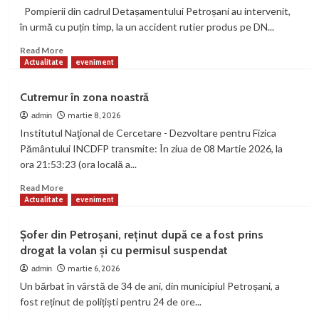
stat
Circulația
Pompierii din cadrul Detașamentului Petroșani au intervenit,
sub
feroviară
în urmă cu puțin timp, la un accident rutier produs pe DN...
lupa
oprită
Guvernului
Read
Read More
more
Actualitate
eveniment
about
Accident
Cutremur în zona noastră
rutier
pe
martie 8, 2026
admin
DN
Institutul Naţional de Cercetare - Dezvoltare pentru Fizica
66,
Pământului INCDFP transmite: În ziua de 08 Martie 2026, la
în
ora 21:53:23 (ora locală a...
zona
Aeroportului
Read
Read More
din
more
Actualitate
eveniment
Petroșani.
about
O
Cutremur
Șofer din Petroșani, reținut după ce a fost prins
tânără
în
drogat la volan și cu permisul suspendat
a
zona
fost
noastră
martie 6, 2026
admin
rănită
Un bărbat în vârstă de 34 de ani, din municipiul Petroșani, a
fost reținut de polițiști pentru 24 de ore...