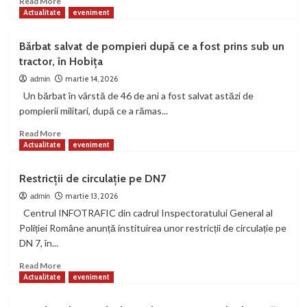
Read More
DELICT
more
Actualitate
eveniment
LA
about
VOLAN,
Incendiu
Bărbat salvat de pompieri după ce a fost prins sub un
FĂRĂ
într-
tractor, în Hobița
PERMIS
un
DE
apartament
martie 14, 2026
admin
CONDUCERE
din
Un bărbat în vârstă de 46 de ani a fost salvat astăzi de
Petroșani.
pompierii militari, după ce a rămas...
Un
bărbat
Read
Read More
de
more
Actualitate
eveniment
72
about
de
Bărbat
Restricții de circulație pe DN7
ani
salvat
a
de
martie 13, 2026
admin
fost
pompieri
Centrul INFOTRAFIC din cadrul Inspectoratului General al
găsit
după
Poliției Române anunță instituirea unor restricții de circulație pe
inconștient
ce
DN 7, în...
a
fost
Read
Read More
prins
more
Actualitate
eveniment
sub
about
un
Restricții