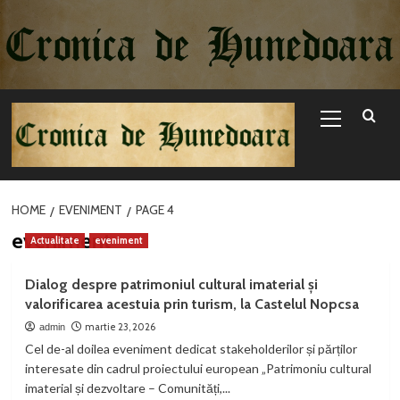
Sari
la
conținut
Primary
Menu
HOME
EVENIMENT
PAGE 4
eveniment
Actualitate
eveniment
Dialog despre patrimoniul cultural imaterial și
valorificarea acestuia prin turism, la Castelul Nopcsa
martie 23, 2026
admin
Cel de-al doilea eveniment dedicat stakeholderilor și părților
interesate din cadrul proiectului european „Patrimoniu cultural
imaterial și dezvoltare – Comunități,...