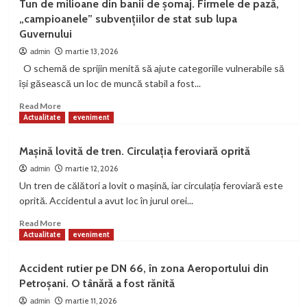
Tun de milioane din banii de șomaj. Firmele de pază,
tractor,
de
„campioanele” subvențiilor de stat sub lupa
în
circulație
Guvernului
Hobița
pe
DN7
martie 13, 2026
admin
O schemă de sprijin menită să ajute categoriile vulnerabile să
își găsească un loc de muncă stabil a fost...
Read
Read More
more
Actualitate
eveniment
about
Tun
Mașină lovită de tren. Circulația feroviară oprită
de
milioane
martie 12, 2026
admin
din
Un tren de călători a lovit o mașină, iar circulația feroviară este
banii
oprită. Accidentul a avut loc în jurul orei...
de
șomaj.
Read
Read More
Firmele
more
Actualitate
eveniment
de
about
pază,
Mașină
Accident rutier pe DN 66, în zona Aeroportului din
„campioanele”
lovită
Petroșani. O tânără a fost rănită
subvențiilor
de
de
tren.
martie 11, 2026
admin