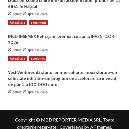
Două persoane rănite într-un accident rutier produs pe DJ
687A, în Hășdat
aprilie 6, 2026
admin
Actualitate
eveniment
INCD INSEMEX Petroșani, premiat cu aur la INVENTCOR
2026
aprilie 6, 2026
admin
Actualitate
economic
Vest Ventures dă startul primei cohorte: nouă startup-uri
selectate intră într-un program de accelerare cu investiții
de până la 100.000 euro
aprilie 6, 2026
admin
Copyright © MBD REPORTER MEDIA SRL. Toate
drepturile rezervate
|
CoverNews
by AF themes.