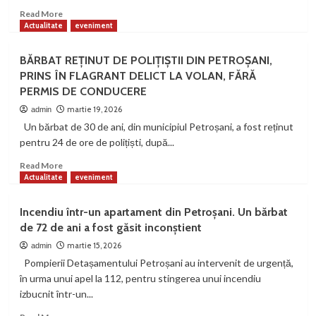
Read
Read More
more
Actualitate
eveniment
about
Dialog
BĂRBAT REȚINUT DE POLIȚIȘTII DIN PETROȘANI,
despre
PRINS ÎN FLAGRANT DELICT LA VOLAN, FĂRĂ
patrimoniul
PERMIS DE CONDUCERE
cultural
imaterial
martie 19, 2026
admin
și
Un bărbat de 30 de ani, din municipiul Petroșani, a fost reținut
valorificarea
pentru 24 de ore de polițiști, după...
acestuia
prin
Read
Read More
turism,
more
Actualitate
eveniment
la
about
Castelul
BĂRBAT
Incendiu într-un apartament din Petroșani. Un bărbat
Nopcsa
REȚINUT
de 72 de ani a fost găsit inconștient
DE
POLIȚIȘTII
martie 15, 2026
admin
DIN
Pompierii Detașamentului Petroșani au intervenit de urgență,
PETROȘANI,
în urma unui apel la 112, pentru stingerea unui incendiu
PRINS
izbucnit într-un...
ÎN
FLAGRANT
Read