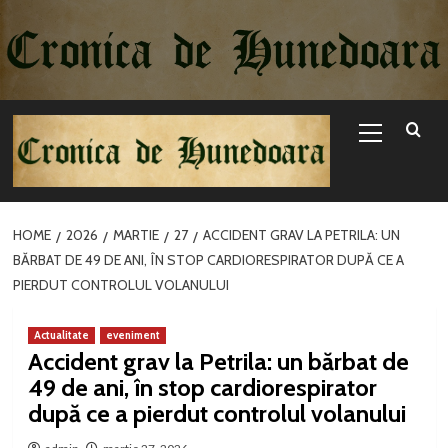
Sari
la
conținut
Primary
Menu
HOME
2026
MARTIE
27
ACCIDENT GRAV LA PETRILA: UN
BĂRBAT DE 49 DE ANI, ÎN STOP CARDIORESPIRATOR DUPĂ CE A
PIERDUT CONTROLUL VOLANULUI
Actualitate
eveniment
Accident grav la Petrila: un bărbat de
49 de ani, în stop cardiorespirator
după ce a pierdut controlul volanului