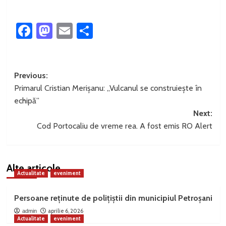
Facebook
Mastodon
Email
Partajează
Post
Previous:
Primarul Cristian Merișanu: „Vulcanul se construiește în
navigation
echipă”
Next:
Cod Portocaliu de vreme rea. A fost emis RO Alert
Alte articole
Actualitate
eveniment
Persoane reținute de polițiștii din municipiul Petroșani
aprilie 6, 2026
admin
Actualitate
eveniment