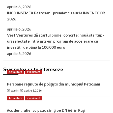
aprilie 6, 2026
INCD INSEMEX Petroșani, premiat cu aur la INVENTCOR
2026
aprilie 6, 2026
Vest Ventures dă startul primei cohorte: nouă startup-
uri selectate intră într-un program de accelerare cu
investiții de până la 100.000 euro
aprilie 6, 2026
S-ar putea sa te intereseze
Actualitate
eveniment
Persoane reținute de polițiștii din municipiul Petroșani
aprilie 6, 2026
admin
Actualitate
eveniment
Accident rutier cu patru răniți pe DN 66, în Ruși