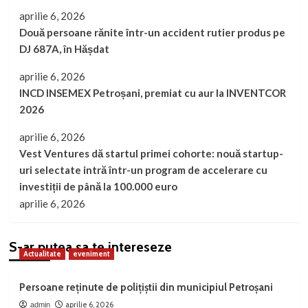
aprilie 6, 2026
Două persoane rănite într-un accident rutier produs pe
DJ 687A, în Hășdat
aprilie 6, 2026
INCD INSEMEX Petroșani, premiat cu aur la INVENTCOR
2026
aprilie 6, 2026
Vest Ventures dă startul primei cohorte: nouă startup-
uri selectate intră într-un program de accelerare cu
investiții de până la 100.000 euro
aprilie 6, 2026
S-ar putea sa te intereseze
Actualitate
eveniment
Persoane reținute de polițiștii din municipiul Petroșani
aprilie 6, 2026
admin