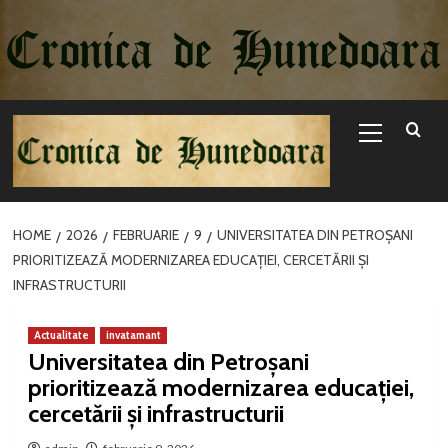
Sari
la
conținut
Primary
Menu
HOME
2026
FEBRUARIE
9
UNIVERSITATEA DIN PETROȘANI
PRIORITIZEAZĂ MODERNIZAREA EDUCAȚIEI, CERCETĂRII ȘI
INFRASTRUCTURII
Actualitate
invatamant
Universitatea din Petroșani
prioritizează modernizarea educației,
cercetării și infrastructurii