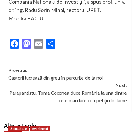
Compania Națională de Investiții”, a spus prof. univ.
dr. ing. Radu Sorin Mihai, rectorul UPET.
Monika BACIU
Facebook
Mastodon
Email
Partajează
Post
Previous:
Castorii lucrează din greu în parcurile de la noi
navigation
Next:
Parapantistul Toma Coconea duce România la una dintre
cele mai dure competiții din lume
Alte articole
Actualitate
eveniment