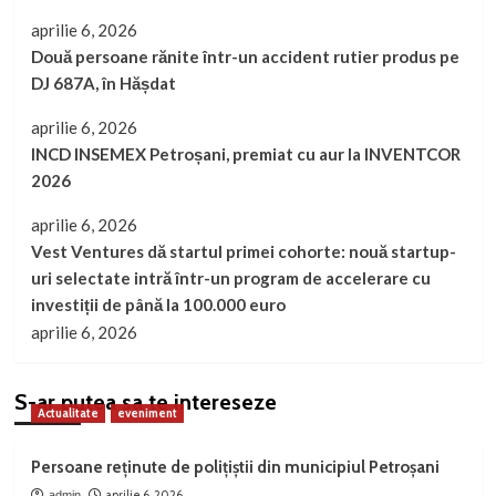
aprilie 6, 2026
Două persoane rănite într-un accident rutier produs pe
DJ 687A, în Hășdat
aprilie 6, 2026
INCD INSEMEX Petroșani, premiat cu aur la INVENTCOR
2026
aprilie 6, 2026
Vest Ventures dă startul primei cohorte: nouă startup-
uri selectate intră într-un program de accelerare cu
investiții de până la 100.000 euro
aprilie 6, 2026
S-ar putea sa te intereseze
Actualitate
eveniment
Persoane reținute de polițiștii din municipiul Petroșani
aprilie 6, 2026
admin