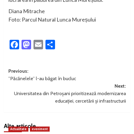
Diana Mitrache
Foto: Parcul Natural Lunca Mureșului
Facebook
Mastodon
Email
Partajează
Post
Previous:
”Păcănelele” l-au băgat în bucluc
navigation
Next:
Universitatea din Petroșani prioritizează modernizarea
educației, cercetării și infrastructurii
Alte articole
Actualitate
eveniment