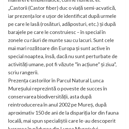
„Castorii (Castor fiber) duc o viață semi-acvatică,
iar prezența lor e ușor de identificat după urmele
pe care le lasă (rosături, adăposturi, etc.) și după
barajele pe care le construiesc – în special în
zonele cu râuri de munte sau cu lacuri. Sunt cele
mai mari rozătoare din Europa și sunt active în
special noaptea, însă, dacă nu sunt perturbate de
activități umane, pot fi văzute ”în acțiune” și ziua”,
scriu rangerii.
Prezența castorilor în Parcul Natural Lunca
Mureșului reprezintă o poveste de succes în
conservarea biodiversității, asta după
reintroducerea în anul 2002 pe Mureș, după
aproximativ 150 de ani de la dispariția lor din fauna
locală, mai spun specialiștii care le-au descoperit
lucrarea în pădurea din Lunca Mureșului.