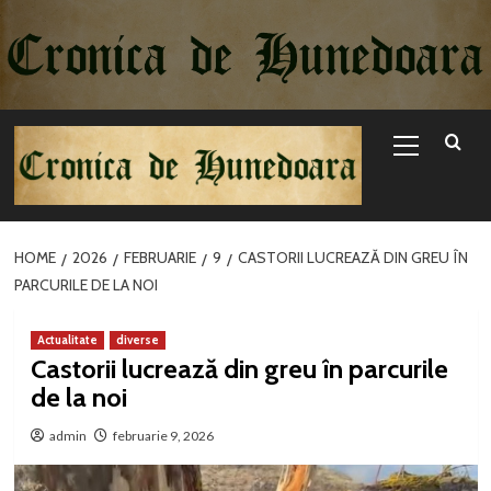
Sari
la
conținut
Primary
Menu
HOME
2026
FEBRUARIE
9
CASTORII LUCREAZĂ DIN GREU ÎN
PARCURILE DE LA NOI
Actualitate
diverse
Castorii lucrează din greu în parcurile
de la noi
admin
februarie 9, 2026