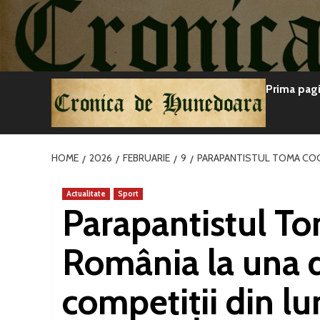
Sari
la
conținut
Prima pag
HOME
2026
FEBRUARIE
9
PARAPANTISTUL TOMA COCO
Actualitate
Sport
Parapantistul T
România la una d
competiții din l