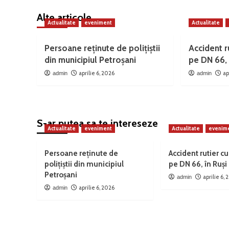
Alte articole
Actualitate
eveniment
Actualitate
Persoane reținute de polițiștii
Accident ru
din municipiul Petroșani
pe DN 66, 
aprilie 6, 2026
ap
admin
admin
S-ar putea sa te intereseze
Actualitate
eveniment
Actualitate
evenim
Persoane reținute de
Accident rutier cu
polițiștii din municipiul
pe DN 66, în Ruși
Petroșani
aprilie 6,
admin
aprilie 6, 2026
admin