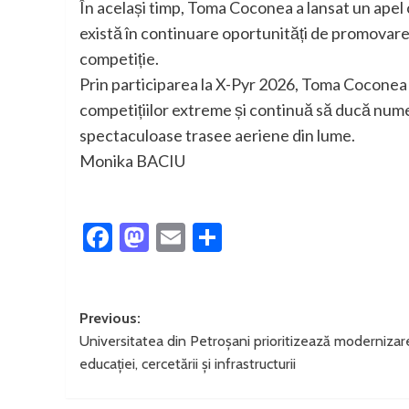
În același timp, Toma Coconea a lansat un apel 
există în continuare oportunități de promovare p
competiție.
Prin participarea la X-Pyr 2026, Toma Coconea î
competițiilor extreme și continuă să ducă numel
spectaculoase trasee aeriene din lume.
Monika BACIU
Facebook
Mastodon
Email
Partajează
Post
Previous:
Universitatea din Petroșani prioritizează modernizar
navigation
educației, cercetării și infrastructurii