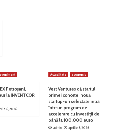
eveniment
Actualitate
economic
EX Petroșani,
Vest Ventures dă startul
 aur la INVENTCOR
primei cohorte: nouă
startup-uri selectate intră
într-un program de
rilie 6, 2026
accelerare cu investiții de
până la 100.000 euro
aprilie 6, 2026
admin