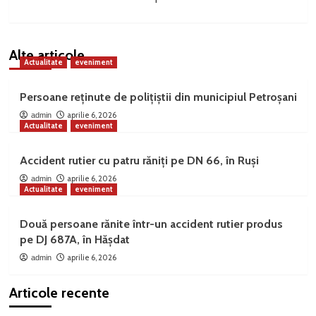
Alte articole
Actualitate
eveniment
Persoane reținute de polițiștii din municipiul Petroșani
aprilie 6, 2026
admin
Actualitate
eveniment
Accident rutier cu patru răniți pe DN 66, în Ruși
aprilie 6, 2026
admin
Actualitate
eveniment
Două persoane rănite într-un accident rutier produs
pe DJ 687A, în Hășdat
aprilie 6, 2026
admin
Articole recente