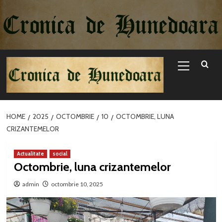
Sari
la
conținut
Primary
Menu
HOME
2025
OCTOMBRIE
10
OCTOMBRIE, LUNA
CRIZANTEMELOR
Actualitate
social
Octombrie, luna crizantemelor
admin
octombrie 10, 2025