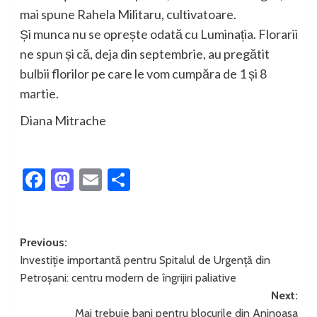
mai spune Rahela Militaru, cultivatoare.
Și munca nu se oprește odată cu Luminația. Florarii
ne spun și că, deja din septembrie, au pregătit
bulbii florilor pe care le vom cumpăra de 1 și 8
martie.
Diana Mitrache
Facebook
Mastodon
Email
Partajează
Post
Previous:
Investiție importantă pentru Spitalul de Urgență din
navigation
Petroșani: centru modern de îngrijiri paliative
Next:
Mai trebuie bani pentru blocurile din Aninoasa