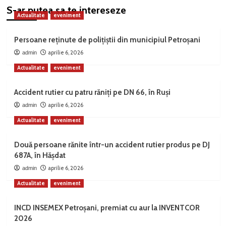
S-ar putea sa te intereseze
Actualitate
eveniment
Persoane reținute de polițiștii din municipiul Petroșani
aprilie 6, 2026
admin
Actualitate
eveniment
Accident rutier cu patru răniți pe DN 66, în Ruși
aprilie 6, 2026
admin
Actualitate
eveniment
Două persoane rănite într-un accident rutier produs pe DJ
687A, în Hășdat
aprilie 6, 2026
admin
Actualitate
eveniment
INCD INSEMEX Petroșani, premiat cu aur la INVENTCOR
2026