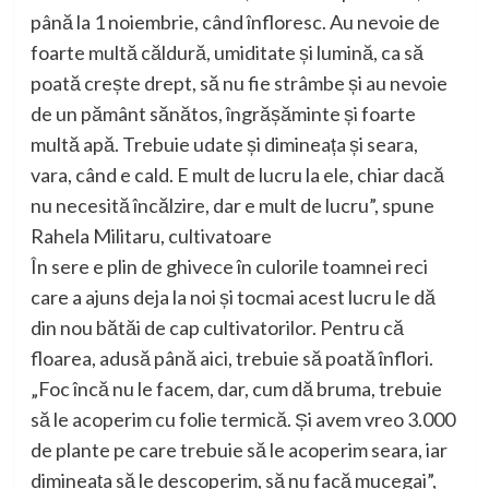
până la 1 noiembrie, când înfloresc. Au nevoie de
foarte multă căldură, umiditate și lumină, ca să
poată crește drept, să nu fie strâmbe și au nevoie
de un pământ sănătos, îngrășăminte și foarte
multă apă. Trebuie udate și dimineața și seara,
vara, când e cald. E mult de lucru la ele, chiar dacă
nu necesită încălzire, dar e mult de lucru”, spune
Rahela Militaru, cultivatoare
În sere e plin de ghivece în culorile toamnei reci
care a ajuns deja la noi și tocmai acest lucru le dă
din nou bătăi de cap cultivatorilor. Pentru că
floarea, adusă până aici, trebuie să poată înflori.
„Foc încă nu le facem, dar, cum dă bruma, trebuie
să le acoperim cu folie termică. Și avem vreo 3.000
de plante pe care trebuie să le acoperim seara, iar
dimineața să le descoperim, să nu facă mucegai”,