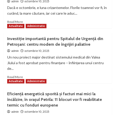
Petroșani
bani
octombrie 10, 2025
admin
pentru
Dacă e octombrie, e luna crizantemelor. Florile toamnei vor fi, în
blocurile
curând, la mare căutare, iar cei care le aduc...
din
Aninoasa
Read
Read More
more
Actualitate
Administratie
about
Octombrie,
Investiție importantă pentru Spitalul de Urgență din
luna
Petroșani: centru modern de îngrijiri paliative
crizantemelor
octombrie 10, 2025
admin
Un nou proiect major destinat sistemului medical din Valea
Jiului a fost aprobat pentru finanțare – înființarea unui centru
de...
Read
Read More
more
Actualitate
Administratie
about
Investiție
Eficiență energetică sporită și facturi mai mici la
importantă
încălzire, în orașul Petrila: 11 blocuri vor fi reabilitate
pentru
termic cu fonduri europene
Spitalul
de
octombrie 10, 2025
admin