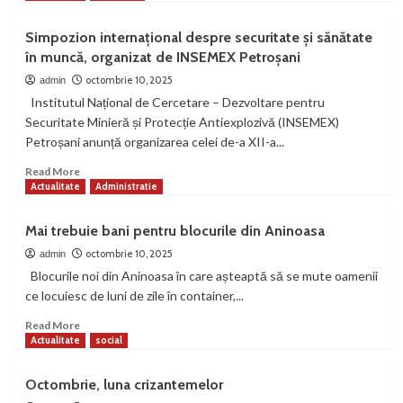
about
Un
Simpozion internațional despre securitate și sănătate
singur
în muncă, organizat de INSEMEX Petroșani
chioșc
pe
octombrie 10, 2025
admin
post
Institutul Național de Cercetare – Dezvoltare pentru
de
Securitate Minieră și Protecție Antiexplozivă (INSEMEX)
librărie,
Petroșani anunță organizarea celei de-a XII-a...
în
Petroșani
Read
Read More
more
Actualitate
Administratie
about
Simpozion
Mai trebuie bani pentru blocurile din Aninoasa
internațional
despre
octombrie 10, 2025
admin
securitate
Blocurile noi din Aninoasa în care așteaptă să se mute oamenii
și
ce locuiesc de luni de zile în container,...
sănătate
în
Read
Read More
muncă,
more
Actualitate
social
organizat
about
de
Mai
Octombrie, luna crizantemelor
INSEMEX
trebuie