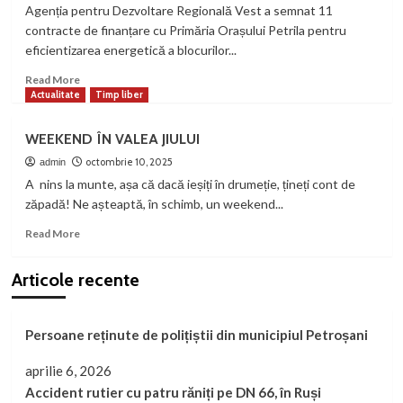
Urgență
Agenția pentru Dezvoltare Regională Vest a semnat 11
din
contracte de finanțare cu Primăria Orașului Petrila pentru
Petroșani:
eficientizarea energetică a blocurilor...
centru
modern
Read
Read More
de
more
Actualitate
Timp liber
îngrijiri
about
paliative
Eficiență
WEEKEND ÎN VALEA JIULUI
energetică
sporită
octombrie 10, 2025
admin
și
A nins la munte, așa că dacă ieșiți în drumeție, țineți cont de
facturi
zăpadă! Ne așteaptă, în schimb, un weekend...
mai
mici
Read
Read More
la
more
încălzire,
about
Articole recente
în
WEEKEND
orașul
ÎN
Petrila:
VALEA
Persoane reținute de polițiștii din municipiul Petroșani
11
JIULUI
blocuri
vor
aprilie 6, 2026
fi
Accident rutier cu patru răniți pe DN 66, în Ruși
reabilitate