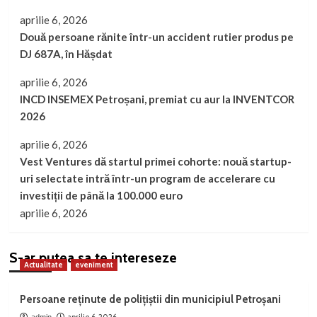
termic
aprilie 6, 2026
cu
Două persoane rănite într-un accident rutier produs pe
fonduri
DJ 687A, în Hășdat
europene
aprilie 6, 2026
INCD INSEMEX Petroșani, premiat cu aur la INVENTCOR
2026
aprilie 6, 2026
Vest Ventures dă startul primei cohorte: nouă startup-
uri selectate intră într-un program de accelerare cu
investiții de până la 100.000 euro
aprilie 6, 2026
S-ar putea sa te intereseze
Actualitate
eveniment
Persoane reținute de polițiștii din municipiul Petroșani