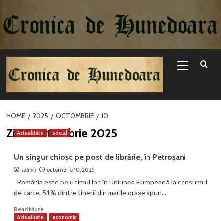
Sari
la
conținut
Primary
Menu
HOME
2025
OCTOMBRIE
10
Zi:
10 octombrie 2025
Actualitate
social
Un singur chioșc pe post de librărie, în Petroșani
octombrie 10, 2025
admin
România este pe ultimul loc în Uniunea Europeană la consumul
de carte. 51% dintre tinerii din marile orașe spun...
Read
Read More
more
Actualitate
economic