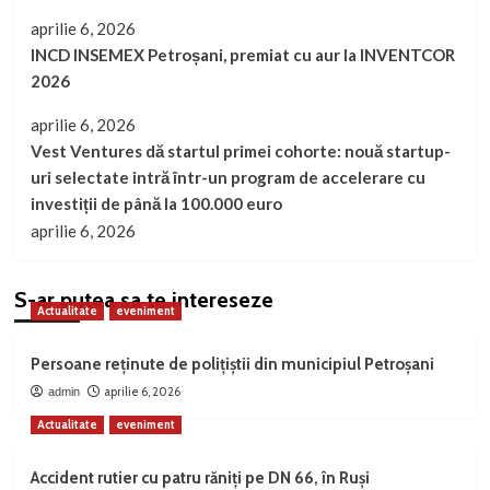
aprilie 6, 2026
INCD INSEMEX Petroșani, premiat cu aur la INVENTCOR
2026
aprilie 6, 2026
Vest Ventures dă startul primei cohorte: nouă startup-
uri selectate intră într-un program de accelerare cu
investiții de până la 100.000 euro
aprilie 6, 2026
S-ar putea sa te intereseze
Actualitate
eveniment
Persoane reținute de polițiștii din municipiul Petroșani
aprilie 6, 2026
admin
Actualitate
eveniment
Accident rutier cu patru răniți pe DN 66, în Ruși