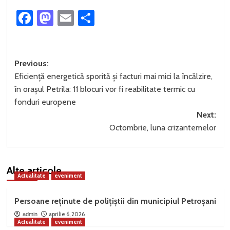
Facebook
Mastodon
Email
Partajează
Post
Previous:
Eficiență energetică sporită și facturi mai mici la încălzire,
navigation
în orașul Petrila: 11 blocuri vor fi reabilitate termic cu
fonduri europene
Next:
Octombrie, luna crizantemelor
Alte articole
Actualitate
eveniment
Persoane reținute de polițiștii din municipiul Petroșani
aprilie 6, 2026
admin
Actualitate
eveniment