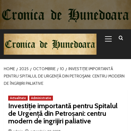
Sari
la
conținut
Primary
Menu
HOME
2025
OCTOMBRIE
10
INVESTIȚIE IMPORTANTĂ
PENTRU SPITALUL DE URGENȚĂ DIN PETROȘANI: CENTRU MODERN
DE ÎNGRIJIRI PALIATIVE
Actualitate
Administratie
Investiție importantă pentru Spitalul
de Urgență din Petroșani: centru
modern de îngrijiri paliative