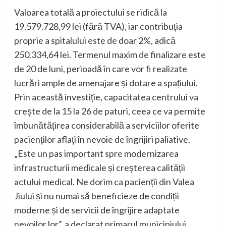
Valoarea totală a proiectului se ridică la
19.579.728,99 lei (fără TVA), iar contribuția
proprie a spitalului este de doar 2%, adică
250.334,64 lei. Termenul maxim de finalizare este
de 20 de luni, perioadă în care vor fi realizate
lucrări ample de amenajare și dotare a spațiului.
Prin această investiție, capacitatea centrului va
crește de la 15 la 26 de paturi, ceea ce va permite
îmbunătățirea considerabilă a serviciilor oferite
pacienților aflați în nevoie de îngrijiri paliative.
„Este un pas important spre modernizarea
infrastructurii medicale și creșterea calității
actului medical. Ne dorim ca pacienții din Valea
Jiului și nu numai să beneficieze de condiții
moderne și de servicii de îngrijire adaptate
nevoilor lor”, a declarat primarul municipiului