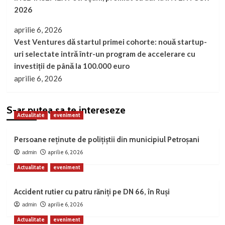
2026
aprilie 6, 2026
Vest Ventures dă startul primei cohorte: nouă startup-
uri selectate intră într-un program de accelerare cu
investiții de până la 100.000 euro
aprilie 6, 2026
S-ar putea sa te intereseze
Actualitate
eveniment
Persoane reținute de polițiștii din municipiul Petroșani
aprilie 6, 2026
admin
Actualitate
eveniment
Accident rutier cu patru răniți pe DN 66, în Ruși
aprilie 6, 2026
admin
Actualitate
eveniment