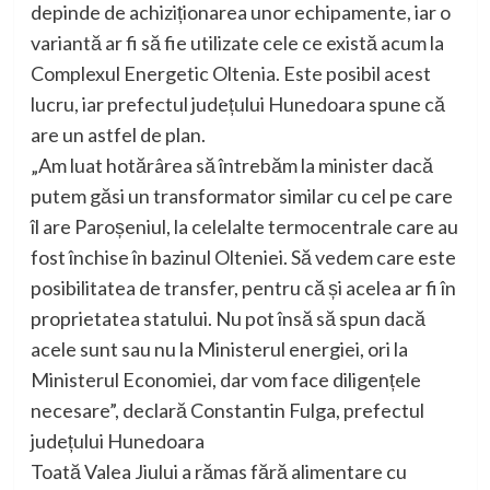
depinde de achiziționarea unor echipamente, iar o
variantă ar fi să fie utilizate cele ce există acum la
Complexul Energetic Oltenia. Este posibil acest
lucru, iar prefectul județului Hunedoara spune că
are un astfel de plan.
„Am luat hotărârea să întrebăm la minister dacă
putem găsi un transformator similar cu cel pe care
îl are Paroșeniul, la celelalte termocentrale care au
fost închise în bazinul Olteniei. Să vedem care este
posibilitatea de transfer, pentru că și acelea ar fi în
proprietatea statului. Nu pot însă să spun dacă
acele sunt sau nu la Ministerul energiei, ori la
Ministerul Economiei, dar vom face diligențele
necesare”, declară Constantin Fulga, prefectul
județului Hunedoara
Toată Valea Jiului a rămas fără alimentare cu