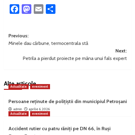
Facebook
Mastodon
Email
Partajează
Post
Previous:
Minele dau cărbune, termocentrala stă
navigation
Next:
Petrila a pierdut proiecte pe mâna unui fals expert
Alte articole
Actualitate
eveniment
Persoane reținute de polițiștii din municipiul Petroșani
aprilie 6, 2026
admin
Actualitate
eveniment
Accident rutier cu patru răniți pe DN 66, în Ruși