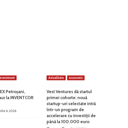
eveniment
Actualitate
economic
EX Petroșani,
Vest Ventures dă startul
 aur la INVENTCOR
primei cohorte: nouă
startup-uri selectate intră
într-un program de
rilie 6, 2026
accelerare cu investiții de
până la 100.000 euro