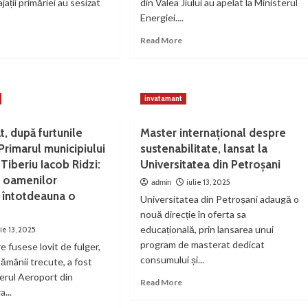
ații primăriei au sesizat
din Valea Jiului au apelat la Ministerul
Energiei....
ad
Read
Read More
re
more
out
about
rila
Se
caută
invatamant
rdut
un
iecte
transformator
pentru
t, după furtunile
Master internațional despre
na
Termocentrala
Primarul municipiului
sustenabilitate, lansat la
i
Paroșeni
 Tiberiu Iacob Ridzi:
Universitatea din Petroșani
s
a oamenilor
ert
iulie 13, 2025
admin
ă întotdeauna o
Universitatea din Petroșani adaugă o
”
nouă direcție în oferta sa
educațională, prin lansarea unui
lie 13, 2025
program de masterat dedicat
e fusese lovit de fulger,
consumului și...
tămânii trecute, a fost
ierul Aeroport din
Read
Read More
a...
more
about