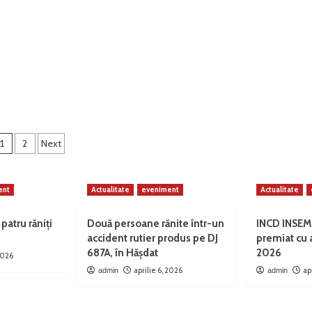
curi
r
bilitate
Paginație
1
2
Next
rticole
ent
Actualitate
eveniment
Actualitate
 patru răniți
Două persoane rănite într-un
INCD INSEM
accident rutier produs pe DJ
premiat cu
687A, în Hășdat
2026
 2026
aprilie 6, 2026
ap
admin
admin