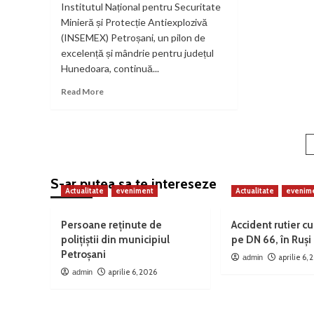
Institutul Național pentru Securitate
blo
vo
Minieră și Protecție Antiexplozivă
fi
(INSEMEX) Petroșani, un pilon de
rea
excelență și mândrie pentru județul
Hunedoara, continuă...
Read
Read More
more
about
INSEMEX
Petroșani:
Excelență
a
în
S-ar putea sa te intereseze
Securitatea
Actualitate
eveniment
Actualitate
evenim
Minieră
și
Protecția
Persoane reținute de
Accident rutier cu
Antiexplozivă,
polițiștii din municipiul
pe DN 66, în Ruși
la
Petroșani
aprilie 6,
admin
un
aprilie 6, 2026
admin
Nou
Nivel