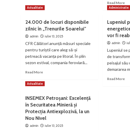
Re
cărbune,
Read More
are
mo
Actualitate
Administratie
termocentrala
sub
ab
stă
19
Co
24.000 de locuri disponibile
Lupeniul p
ani
tăi
zilnic în „Trenurile Soarelui”
energetice
du
vor fi reab
fur
iulie 13, 2025
admin
put
CFR Călători anunță măsuri speciale
iu
admin
Pri
pentru turiștii care aleg să-și
Lupeniul se 
mun
petreacă vacanța pe litoral. În plin
de transform
Pet
sezon estival, compania feroviară...
peisajul său
Tib
Ia
demararea ma
Read
Read More
Rid
more
Re
Read More
“Si
about
mo
Actualitate
oa
24.000
ab
rep
de
Lup
în
INSEMEX Petroșani: Excelență
locuri
pe
o
în Securitatea Minieră și
disponibile
Dr
pri
zilnic
Protecția Antiexplozivă, la un
efi
în
ene
Nou Nivel
„Trenurile
Ma
iulie 13, 2025
admin
Soarelui”
mu