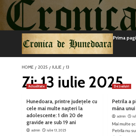
Sari
la
conținut
Prima pag
HOME
2025
IULIE
13
Zi:
13 iulie 2025
Actualitate
Dezvaluiri
Hunedoara, printre județele cu
Petrila a 
cele mai multe nașteri la
mâna unui 
adolescente: 1 din 20 de
iu
admin
gravide are sub 19 ani
Mai multe școl
Petrila nu su
iulie 13, 2025
admin