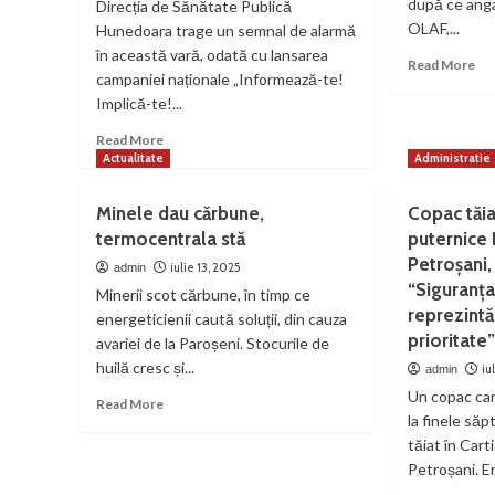
după ce angaj
Direcția de Sănătate Publică
OLAF,...
Hunedoara trage un semnal de alarmă
în această vară, odată cu lansarea
Re
Read More
campaniei naționale „Informează-te!
mo
Implică-te!...
ab
Pet
Read
Read More
a
more
Actualitate
Administratie
pie
about
pro
Hunedoara,
pe
Minele dau cărbune,
Copac tăia
printre
mâ
termocentrala stă
puternice 
județele
unu
Petroșani,
cu
iulie 13, 2025
admin
fal
cele
“Siguranț
exp
Minerii scot cărbune, în timp ce
mai
reprezint
energeticienii caută soluții, din cauza
multe
prioritate
avariei de la Paroșeni. Stocurile de
nașteri
huilă cresc și...
la
iu
admin
adolescente:
Un copac car
Read
Read More
1
la finele săp
more
din
about
tăiat în Cart
20
Minele
Petroșani. Er
de
dau
gravide