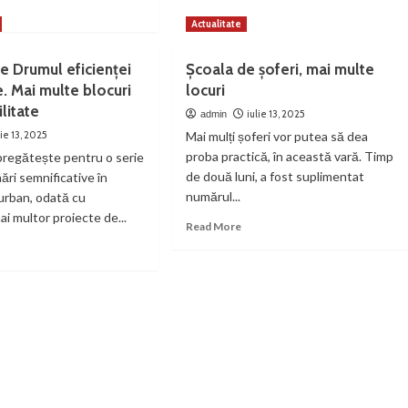
ad
Master
re
Actualitate
internațional
out
despre
pac
e Drumul eficienței
Școala de șoferi, mai multe
sustenabilitate,
at,
lansat
. Mai multe blocuri
locuri
pă
la
ilitate
tunile
iulie 13, 2025
admin
Universitatea
ernice
lie 13, 2025
Mai mulți șoferi vor putea să dea
din
marul
Petroșani
proba practică, în această vară. Timp
pregătește pentru o serie
icipiului
de două luni, a fost suplimentat
ări semnificative în
roșani,
numărul...
 urban, odată cu
eriu
cob
i multor proiecte de...
Read
Read More
zi:
more
ad
guranța
about
re
menilor
Școala
out
rezintă
de
eniul
totdeauna
șoferi,
mai
umul
oritate”
multe
cienței
locuri
rgetice.
i
lte