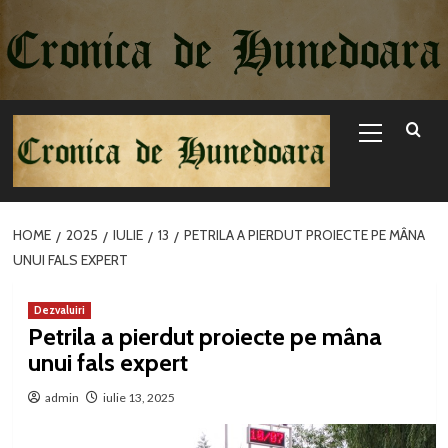
Sari
la
conținut
Primary
Menu
HOME
2025
IULIE
13
PETRILA A PIERDUT PROIECTE PE MÂNA
UNUI FALS EXPERT
Dezvaluiri
Petrila a pierdut proiecte pe mâna
unui fals expert
admin
iulie 13, 2025