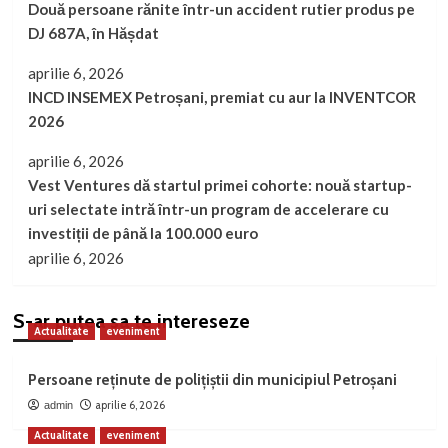
Două persoane rănite într-un accident rutier produs pe
DJ 687A, în Hășdat
aprilie 6, 2026
INCD INSEMEX Petroșani, premiat cu aur la INVENTCOR
2026
aprilie 6, 2026
Vest Ventures dă startul primei cohorte: nouă startup-
uri selectate intră într-un program de accelerare cu
investiții de până la 100.000 euro
aprilie 6, 2026
S-ar putea sa te intereseze
Actualitate
eveniment
Persoane reținute de polițiștii din municipiul Petroșani
aprilie 6, 2026
admin
Actualitate
eveniment