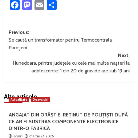
Facebook
Mastodon
Email
Partajează
Post
Previous:
Se caută un transformator pentru Termocentrala
navigation
Paroșeni
Next:
Hunedoara, printre județele cu cele mai multe nașteri la
adolescente: 1 din 20 de gravide are sub 19 ani
Alte articole
Actualitate
Dezvaluiri
ANGAJAT DIN ORĂȘTIE, REȚINUT DE POLIȚIȘTI DUPĂ
CE AR FI SUSTRAS COMPONENTE ELECTRONICE
DINTR-O FABRICĂ
martie 27, 2026
admin