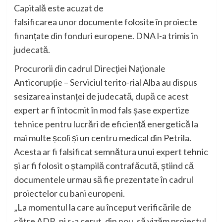
Capitală este acuzat de
falsificarea unor documente folosite în proiecte
finanțate din fonduri europene. DNA l-a trimis în
judecată.
Procurorii din cadrul Direcției Naționale
Anticorupție – Serviciul terito-rial Alba au dispus
sesizarea instanței de judecată, după ce acest
expert ar fi întocmit în mod fals șase expertize
tehnice pentru lucrări de eficiență energetică la
mai multe școli și un centru medical din Petrila.
Acesta ar fi falsificat semnătura unui expert tehnic
și ar fi folosit o ștampilă contrafăcută, știind că
documentele urmau să fie prezentate în cadrul
proiectelor cu bani europeni.
„La momentul la care au început verificările de
către ADR, ni s-a cerut, din nou, să vizăm proiectul,