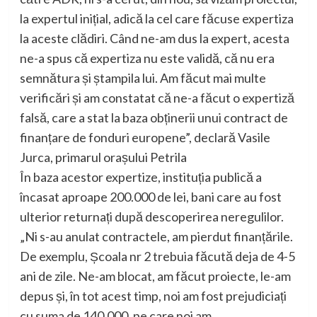
la expertul inițial, adică la cel care făcuse expertiza
la aceste clădiri. Când ne-am dus la expert, acesta
ne-a spus că expertiza nu este validă, că nu era
semnătura și ștampila lui. Am făcut mai multe
verificări și am constatat că ne-a făcut o expertiză
falsă, care a stat la baza obținerii unui contract de
finanțare de fonduri europene”, declară Vasile
Jurca, primarul orașului Petrila
În baza acestor expertize, instituția publică a
încasat aproape 200.000 de lei, bani care au fost
ulterior returnați după descoperirea neregulilor.
„Ni s-au anulat contractele, am pierdut finanțările.
De exemplu, Școala nr 2 trebuia făcută deja de 4-5
ani de zile. Ne-am blocat, am făcut proiecte, le-am
depus și, în tot acest timp, noi am fost prejudiciați
cu suma de 140.000, pe care noi am