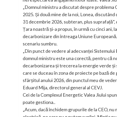
„Domnul ministru a discutat despre problema CEO
2025. Și două mine de la noi, Lonea, discutând
31 decembrie 2026, subteran, plus suprafață”, 
Țara noastră și-a propus, în urmă cu cinci ani,
decarbonizare din întreaga Uniune Europeană. I
scenariu sumbru.
„Din punct de vedere al adecvanței Sistemului 
domnul ministru este una corectă, pentru că no
decarbonizarea și trecerea la energie verde și s
care se duceau în zona de proiecte pe bază de ga
sfârșitul anului 2026, din punctul meu de veder
Eduard Mija, directorul general al CEVJ.
Cei de la Complexul Energetic Valea Jiului spun
poate gestiona..
„Acum, dacă închidem grupurile de la CEO, nu 
electrică, pe care nu o putem suplini. Mintia nu 