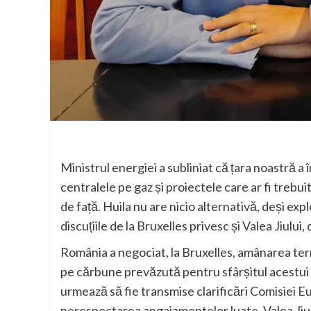
Ministrul energiei a subliniat că țara noastră a 
centralele pe gaz și proiectele care ar fi trebui
de față. Huila nu are nicio alternativă, deși expl
discuțiile de la Bruxelles privesc și Valea Jiului
România a negociat, la Bruxelles, amânarea ter
pe cărbune prevăzută pentru sfârșitul acestui a
urmează să fie transmise clarificări Comisiei E
nerespectarea angajamentelor luate. Valea Jiulu