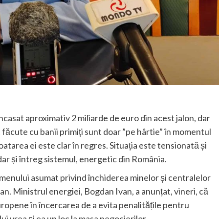
încasat aproximativ 2 miliarde de euro din acest jalon, dar
t făcute cu banii primiți sunt doar ”pe hârtie” în momentul
oatarea ei este clar în regres. Situația este tensionată și
, dar și întreg sistemul, energetic din România.
menului asumat privind închiderea minelor și centralelor
n. Ministrul energiei, Bogdan Ivan, a anunțat, vineri, că
uropene în încercarea de a evita penalitățile pentru
i vrea și ea un loc la masa negocierilor.