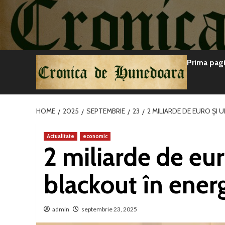
Sari
la
conținut
Prima pag
HOME
2025
SEPTEMBRIE
23
2 MILIARDE DE EURO ȘI 
Actualitate
economic
2 miliarde de eur
blackout în ener
admin
septembrie 23, 2025