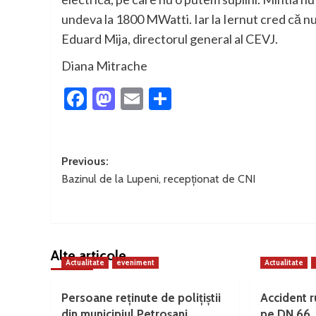
undeva la 1800 MWatti. Iar la Iernut cred că n
Eduard Mija, directorul general al CEVJ.
Diana Mitrache
Facebook
Mastodon
Email
Partajează
Post
Previous:
Bazinul de la Lupeni, recepționat de CNI
navigation
Alte articole
Actualitate
eveniment
Actualitate
Persoane reținute de polițiștii
Accident ru
din municipiul Petroșani
pe DN 66, 