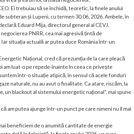
. Ei trebuiau să se închidă, teoretic, la finele anului
 de subteran și Lupeni, cu termen 30.06, 2026. Ambele, în
declară Eduard Mija, directorul general al CEVJ.
 la negocierea PNRR, cea mai agresivă țintă de
ar situația actuală ar putea duce România într-un
Energetic Național, cred că prezumția de la care pleacă
i am luat-o pe repede-înainte în ceea ce privește
untem într-o situație atipică, în sensul că acele fonduri
ze naturale, nu au avut o finalitate. Ca atare, riscăm, la
e, un blackout al sistemului energetic național”, mai spune
 că am putea ajunge într-un punct pe care nimeni nu îl mai
mai beneficiem de o anumită cantitate de energie
este dată în folosință, la finele anului 2026, va avea