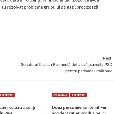
u au rezolvat problema grupului pe gaz”, precizează
Next:
Senatorul Cristian Resmeriță detaliază planurile PSD
pentru perioada următoare
eveniment
Actualitate
eveniment
tier cu patru răniți
Două persoane rănite într-un
în Ruși
accident rutier produs pe DJ