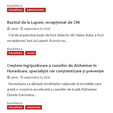
PSD
pentru
Read
Read More
perioada
more
Actualitate
Administratie
următoare
about
2
Bazinul de la Lupeni, recepționat de CNI
miliarde
de
septembrie 23, 2025
admin
euro
Cel de al patrulea bazin de înot didactic din Valea Jiului, a fost
și
recepționat, luni, la Lupeni. Acesta se...
un
previzibil
Read
Read More
blackout
more
Actualitate
social
în
about
energie
Bazinul
Creștere îngrijorătoare a cazurilor de Alzheimer în
de
Hunedoara: specialiștii cer conștientizare și prevenție
la
Lupeni,
septembrie 23, 2025
admin
recepționat
Hunedoara se aliniază tendințelor naționale și mondiale care
de
arată o creștere accelerată a cazurilor de boală Alzheimer.
CNI
Datele transmise...
Read
Read More
more
Actualitate
eveniment
about