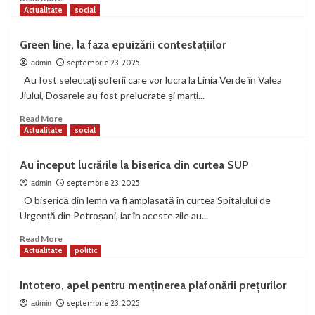
more
Actualitate
social
about
Motociclist
Green line, la faza epuizării contestațiilor
rănit
într-
septembrie 23, 2025
admin
un
Au fost selectați șoferii care vor lucra la Linia Verde în Valea
accident
Jiului, Dosarele au fost prelucrate și marți...
rutier
la
Read
Read More
Petrila
more
Actualitate
social
about
Green
Au început lucrările la biserica din curtea SUP
line,
la
septembrie 23, 2025
admin
faza
O biserică din lemn va fi amplasată în curtea Spitalului de
epuizării
Urgență din Petroșani, iar în aceste zile au...
contestațiilor
Read
Read More
more
Actualitate
politic
about
Au
Intotero, apel pentru menținerea plafonării prețurilor
început
lucrările
septembrie 23, 2025
admin