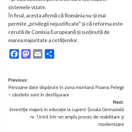
sistemele vizate.
În final, acesta afirmă că România nu-și mai
permite „privilegii nejustificate” și că reforma este
cerută de Comisia Europeană și susținută de
marea majoritate a cetățenilor.
Facebook
Mastodon
Email
Partajează
Post
Previous:
Persoane date dispărute în zona montană Poiana Pelegii
navigation
– căutările sunt în desfășurare
Next:
Investiție majoră în educație la Lupeni: Școala Gimnazială
nr. 1 intră într-un amplu proces de reabilitare și
modernizare