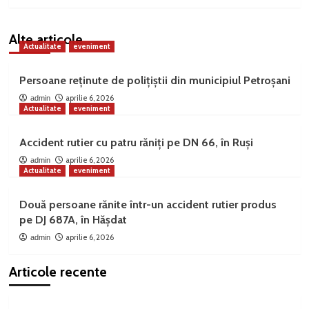
Alte articole
Actualitate
eveniment
Persoane reținute de polițiștii din municipiul Petroșani
aprilie 6, 2026
admin
Actualitate
eveniment
Accident rutier cu patru răniți pe DN 66, în Ruși
aprilie 6, 2026
admin
Actualitate
eveniment
Două persoane rănite într-un accident rutier produs
pe DJ 687A, în Hășdat
aprilie 6, 2026
admin
Articole recente