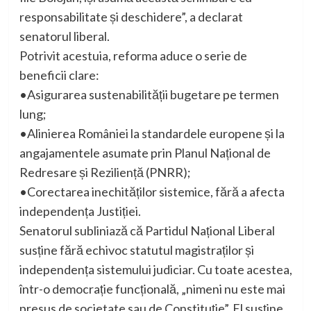
responsabilitate și deschidere”, a declarat
senatorul liberal.
Potrivit acestuia, reforma aduce o serie de
beneficii clare:
•Asigurarea sustenabilității bugetare pe termen
lung;
•Alinierea României la standardele europene și la
angajamentele asumate prin Planul Național de
Redresare și Reziliență (PNRR);
•Corectarea inechităților sistemice, fără a afecta
independența Justiției.
Senatorul subliniază că Partidul Național Liberal
susține fără echivoc statutul magistraților și
independența sistemului judiciar. Cu toate acestea,
într-o democrație funcțională, „nimeni nu este mai
presus de societate sau de Constituție”. El susține