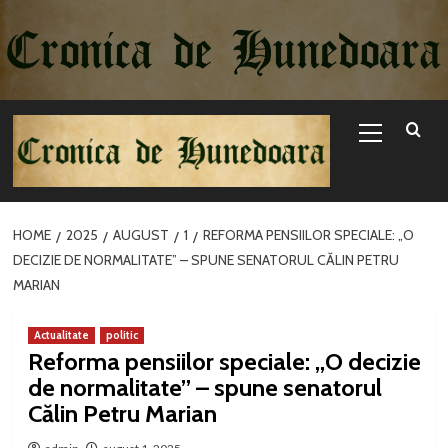
Sari
la
conținut
Primary
Menu
HOME
2025
AUGUST
1
REFORMA PENSIILOR SPECIALE: „O
DECIZIE DE NORMALITATE” – SPUNE SENATORUL CĂLIN PETRU
MARIAN
Actualitate
politic
Reforma pensiilor speciale: „O decizie
de normalitate” – spune senatorul
Călin Petru Marian