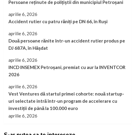
Persoane reținute de polițiștii din municipiul Petroșani
aprilie 6, 2026
Accident rutier cu patru răniți pe DN 66, în Ruși
aprilie 6, 2026
Două persoane rănite într-un accident rutier produs pe
DJ 687A, în Hășdat
aprilie 6, 2026
INCD INSEMEX Petroșani, premiat cu aur la INVENTCOR
2026
aprilie 6, 2026
Vest Ventures dă startul primei cohorte: nouă startup-
uri selectate intră într-un program de accelerare cu
investiții de până la 100.000 euro
aprilie 6, 2026
S-ar putea sa te intereseze