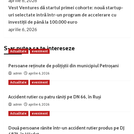
aprilie 6, 2026
Vest Ventures dă startul primei cohorte: nouă startup-
uri selectate intră într-un program de accelerare cu
investiții de până la 100.000 euro
aprilie 6, 2026
S-ar putea sa te intereseze
Actualitate
eveniment
Persoane reținute de polițiștii din municipiul Petroșani
aprilie 6, 2026
admin
Actualitate
eveniment
Accident rutier cu patru răniți pe DN 66, în Ruși
aprilie 6, 2026
admin
Actualitate
eveniment
Două persoane rănite într-un accident rutier produs pe DJ