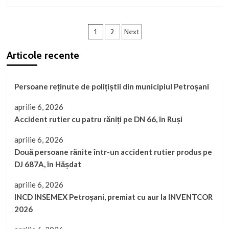
vor
more
plăti
about
asigurări
WEEKEND
Paginație
de
ÎN
1
2
Next
sănătate
VALEA
articole
de
JIULUI
Articole recente
la 1
august
2025?
Persoane reținute de polițiștii din municipiul Petroșani
Cum
se
aprilie 6, 2026
calculează
contribuția
Accident rutier cu patru răniți pe DN 66, în Ruși
de
asigurări
aprilie 6, 2026
sociale
Două persoane rănite într-un accident rutier produs pe
de
DJ 687A, în Hășdat
sănătate?
aprilie 6, 2026
INCD INSEMEX Petroșani, premiat cu aur la INVENTCOR
2026