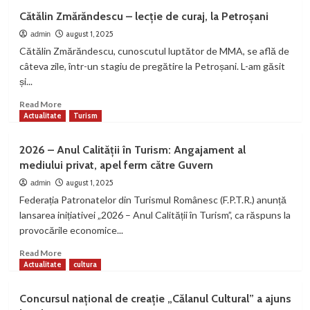
Minor
Cătălin Zmărăndescu – lecție de curaj, la Petroșani
bănuit
de
august 1, 2025
admin
comiterea
Cătălin Zmărăndescu, cunoscutul luptător de MMA, se află de
mai
câteva zile, într-un stagiu de pregătire la Petroșani. L-am găsit
multor
și...
furturi
dintr-
Read
Read More
o
more
Actualitate
Turism
biserică
about
din
Cătălin
2026 – Anul Calității în Turism: Angajament al
municipiul
Zmărăndescu
mediului privat, apel ferm către Guvern
Vulcan,
–
identificat
lecție
august 1, 2025
admin
și
de
Federația Patronatelor din Turismul Românesc (F.P.T.R.) anunță
reținut
curaj,
lansarea inițiativei „2026 – Anul Calității în Turism”, ca răspuns la
de
la
provocările economice...
polițiști
Petroșani
Read
Read More
more
Actualitate
cultura
about
2026
Concursul național de creație „Călanul Cultural” a ajuns
–