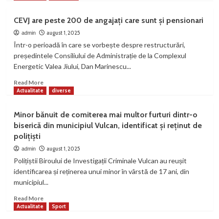
about
Au
CEVJ are peste 200 de angajați care sunt și pensionari
lăsat
Elveția,
august 1, 2025
admin
pentru
Într-o perioadă în care se vorbește despre restructurări,
pământul
președintele Consiliului de Administrație de la Complexul
din
Energetic Valea Jiului, Dan Marinescu...
Petrila
Read
Read More
more
Actualitate
diverse
about
CEVJ
Minor bănuit de comiterea mai multor furturi dintr-o
are
biserică din municipiul Vulcan, identificat și reținut de
peste
polițiști
200
de
august 1, 2025
admin
angajați
Polițiștii Biroului de Investigații Criminale Vulcan au reușit
care
identificarea și reținerea unui minor în vârstă de 17 ani, din
sunt
municipiul...
și
pensionari
Read
Read More
more
Actualitate
Sport
about