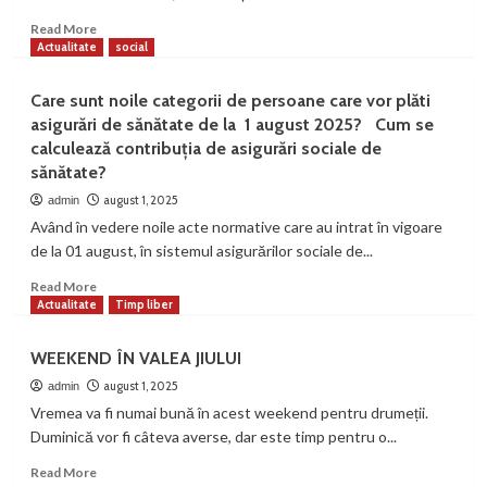
din
Valea
Read
Read More
de
more
Actualitate
social
Brazi
about
Salvamont,
Care sunt noile categorii de persoane care vor plăti
luna
asigurări de sănătate de la 1 august 2025? Cum se
-1
calculează contribuția de asigurări sociale de
sănătate?
august 1, 2025
admin
Având în vedere noile acte normative care au intrat în vigoare
de la 01 august, în sistemul asigurărilor sociale de...
Read
Read More
more
Actualitate
Timp liber
about
Care
WEEKEND ÎN VALEA JIULUI
sunt
noile
august 1, 2025
admin
categorii
Vremea va fi numai bună în acest weekend pentru drumeții.
de
Duminică vor fi câteva averse, dar este timp pentru o...
persoane
care
Read
Read More