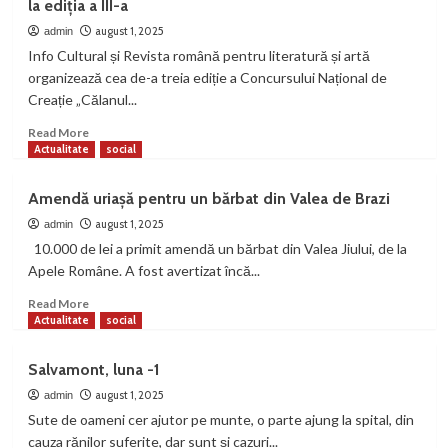
la ediția a III-a
Anul
Calității
august 1, 2025
admin
în
Info Cultural și Revista română pentru literatură și artă
Turism:
organizează cea de-a treia ediție a Concursului Național de
Angajament
Creație „Călanul...
al
mediului
Read
Read More
privat,
more
Actualitate
social
apel
about
ferm
Concursul
Amendă uriașă pentru un bărbat din Valea de Brazi
către
național
Guvern
de
august 1, 2025
admin
creație
10.000 de lei a primit amendă un bărbat din Valea Jiului, de la
„Călanul
Apele Române. A fost avertizat încă...
Cultural”
a
Read
Read More
ajuns
more
Actualitate
social
la
about
ediția
Amendă
Salvamont, luna -1
a
uriașă
III-
pentru
august 1, 2025
admin
a
un
Sute de oameni cer ajutor pe munte, o parte ajung la spital, din
bărbat
cauza rănilor suferite, dar sunt și cazuri...