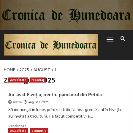
Sari
la
conținut
Primary
Menu
HOME
2025
AUGUST
1
Zi:
1 august 2025
Actualitate
reportaj
Au lăsat Elveția, pentru pământul din Petrila
august 1, 2025
admin
Să muncești în lume, printre străini a fost greu. 8 ani în Elveția
au învățat agricultură, i-a făcut competitivi și...
Read
Read More
more
Actualitate
economic