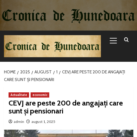
Sari
la
conținut
Primary
Menu
HOME
2025
AUGUST
1
CEVJ ARE PESTE 200 DE ANGAJAȚI
CARE SUNT ȘI PENSIONARI
Actualitate
economic
CEVJ are peste 200 de angajați care
sunt și pensionari
admin
august 1, 2025