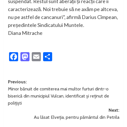
suspendat. Restul sunt aberații și reacții care îi
caracterizează. Noi trebuie să ne axăm pe altceva,
nu pe astfel de cancanuri”, afirmă Darius Cîmpean,
președintele Sindicatului Muntele.
Diana Mitrache
Facebook
Mastodon
Email
Partajează
Post
Previous:
Minor bănuit de comiterea mai multor furturi dintr-o
navigation
biserică din municipiul Vulcan, identificat și reținut de
polițiști
Next:
Au lăsat Elveția, pentru pământul din Petrila