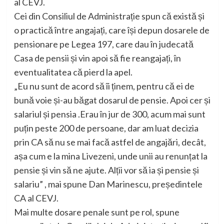
al CEVJ.
Cei din Consiliul de Administrație spun că există și
o practică între angajați, care își depun dosarele de
pensionare pe Legea 197, care dau în judecată
Casa de pensii și vin apoi să fie reangajați, în
eventualitatea că pierd la apel.
„Eu nu sunt de acord să îi ținem, pentru că ei de
bună voie și-au băgat dosarul de pensie. Apoi cer și
salariul și pensia .Erau în jur de 300, acum mai sunt
puțin peste 200 de persoane, dar am luat decizia
prin CA să nu se mai facă astfel de angajări, decât,
așa cum e la mina Livezeni, unde unii au renunțat la
pensie și vin să ne ajute. Alții vor să ia și pensie și
salariu” , mai spune Dan Marinescu, președintele
CA al CEVJ.
Mai multe dosare penale sunt pe rol, spune