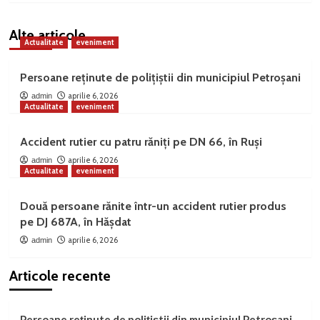
Alte articole
Actualitate
eveniment
Persoane reținute de polițiștii din municipiul Petroșani
aprilie 6, 2026
admin
Actualitate
eveniment
Accident rutier cu patru răniți pe DN 66, în Ruși
aprilie 6, 2026
admin
Actualitate
eveniment
Două persoane rănite într-un accident rutier produs
pe DJ 687A, în Hășdat
aprilie 6, 2026
admin
Articole recente
Persoane reținute de polițiștii din municipiul Petroșani