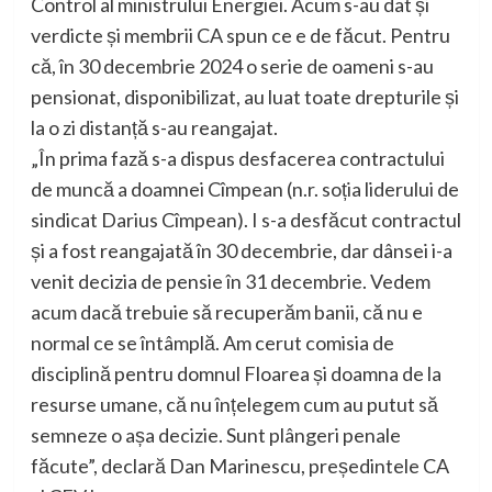
Control al ministrului Energiei. Acum s-au dat și
verdicte și membrii CA spun ce e de făcut. Pentru
că, în 30 decembrie 2024 o serie de oameni s-au
pensionat, disponibilizat, au luat toate drepturile și
la o zi distanță s-au reangajat.
„În prima fază s-a dispus desfacerea contractului
de muncă a doamnei Cîmpean (n.r. soția liderului de
sindicat Darius Cîmpean). I s-a desfăcut contractul
și a fost reangajată în 30 decembrie, dar dânsei i-a
venit decizia de pensie în 31 decembrie. Vedem
acum dacă trebuie să recuperăm banii, că nu e
normal ce se întâmplă. Am cerut comisia de
disciplină pentru domnul Floarea și doamna de la
resurse umane, că nu înțelegem cum au putut să
semneze o așa decizie. Sunt plângeri penale
făcute”, declară Dan Marinescu, președintele CA