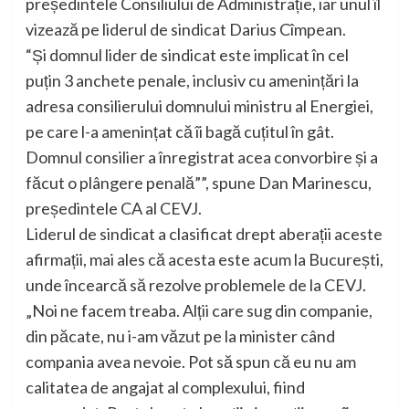
președintele Consiliului de Administrație, iar unul îl
vizează pe liderul de sindicat Darius Cîmpean.
“Și domnul lider de sindicat este implicat în cel
puțin 3 anchete penale, inclusiv cu amenințări la
adresa consilierului domnului ministru al Energiei,
pe care l-a amenințat că îi bagă cuțitul în gât.
Domnul consilier a înregistrat acea convorbire și a
făcut o plângere penală””, spune Dan Marinescu,
președintele CA al CEVJ.
Liderul de sindicat a clasificat drept aberații aceste
afirmații, mai ales că acesta este acum la București,
unde încearcă să rezolve problemele de la CEVJ.
„Noi ne facem treaba. Alții care sug din companie,
din păcate, nu i-am văzut pe la minister când
compania avea nevoie. Pot să spun că eu nu am
calitatea de angajat al complexului, fiind