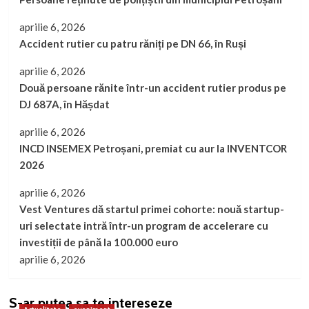
aprilie 6, 2026
Accident rutier cu patru răniți pe DN 66, în Ruși
aprilie 6, 2026
Două persoane rănite într-un accident rutier produs pe
DJ 687A, în Hășdat
aprilie 6, 2026
INCD INSEMEX Petroșani, premiat cu aur la INVENTCOR
2026
aprilie 6, 2026
Vest Ventures dă startul primei cohorte: nouă startup-
uri selectate intră într-un program de accelerare cu
investiții de până la 100.000 euro
aprilie 6, 2026
S-ar putea sa te intereseze