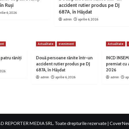
în Ruși
accident rutier produs pe DJ
687A, în Hășdat
rilie 6, 2026
aprilie 6, 2026
admin
ent
Actualitate
eveniment
Actualitate
 patru răniți
Două persoane rănite într-un
INCD INSEM
accident rutier produs pe DJ
premiat cu
687A, în Hășdat
2026
 2026
aprilie 6, 2026
ap
admin
admin
D REPORTER MEDIA SRL. Toate drepturile rezervate
|
CoverNe