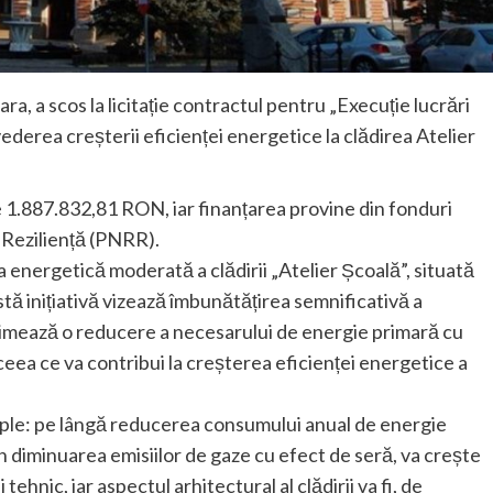
ra, a scos la licitație contractul pentru „Execuție lucrări
vederea creșterii eficienței energetice la clădirea Atelier
e 1.887.832,81 RON, iar finanțarea provine din fonduri
 Reziliență (PNRR).
ea energetică moderată a clădirii „Atelier Școală”, situată
astă inițiativă vizează îmbunătățirea semnificativă a
e estimează o reducere a necesarului de energie primară cu
eea ce va contribui la creșterea eficienței energetice a
tiple: pe lângă reducerea consumului anual de energie
in diminuarea emisiilor de gaze cu efect de seră, va crește
i tehnic, iar aspectul arhitectural al clădirii va fi, de