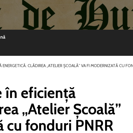
ină
ȚĂ ENERGETICĂ. CLĂDIREA „ATELIER ȘCOALĂ” VA FI MODERNIZATĂ CU FO
 în eficiență
rea „Atelier Școală”
ă cu fonduri PNRR