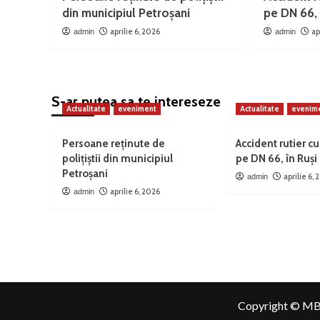
din municipiul Petroșani
pe DN 66, 
aprilie 6, 2026
ap
admin
admin
S-ar putea sa te intereseze
Actualitate
eveniment
Actualitate
evenim
Persoane reținute de
Accident rutier cu
polițiștii din municipiul
pe DN 66, în Ruși
Petroșani
aprilie 6,
admin
aprilie 6, 2026
admin
Copyright © MB