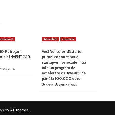
eveniment
Actualitate
economic
EX Petroșani,
Vest Ventures dă startul
 aur la INVENTCOR
primei cohorte: nouă
startup-uri selectate intră
într-un program de
rilie 6, 2026
accelerare cu investiții de
până la 100.000 euro
aprilie 6, 2026
admin
ws
by AF themes.