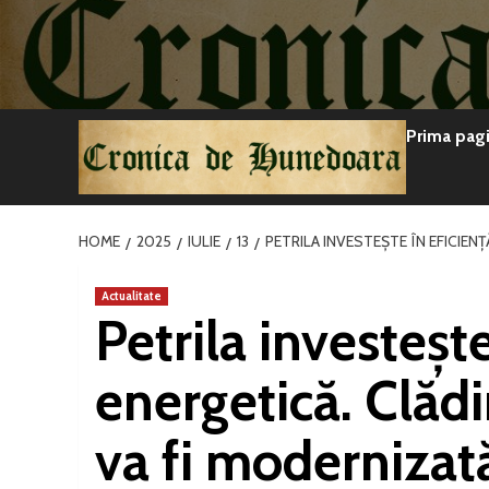
Sari
la
conținut
Prima pag
HOME
2025
IULIE
13
PETRILA INVESTEȘTE ÎN EFICIEN
Actualitate
Petrila investește
energetică. Clădi
va fi modernizat