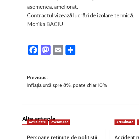
asemenea, ameliorat.
Contractul vizează lucrări de izolare termică.
Monika BACIU
Facebook
Mastodon
Email
Partajează
Post
Previous:
Inflația urcă spre 8%, poate chiar 10%
navigation
Alte articole
Actualitate
eveniment
Actualitate
Persoane reținute de polițiștii
Accident ru