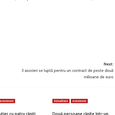
Next:
3 asocieri se luptă pentru un contract de peste două
milioane de euro
eveniment
Actualitate
eveniment
tier cu patru răniți
Două persoane rănite într-un