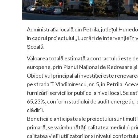
Administrația locală din Petrila, județul Hunedoa
în cadrul proiectului „Lucrări de intervenție în 
Școală.
Valoarea totală estimată a contractului este d
europene, prin Planul Național de Redresare și
Obiectivul principal al investiției este renovar
pe strada T. Vladimirescu, nr. 5, în Petrila. Ace
furnizării serviciilor publice la nivel local. S
65,23%, conform studiului de audit energetic, c
clădirii.
Beneficiile anticipate ale proiectului sunt mul
primară, se va îmbunătăți calitatea mediului pr
calitatea vieții utilizatorilor și nivelul confortulu