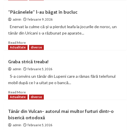
about
Castorii
”Păcănelele” l-au băgat în bucluc
lucrează
din
februarie 9, 2026
admin
greu
Enervat la culme că și-a pierdut leafa la jocurile de noroc, un
în
tânăr din Uricani s-a răzbunat pe aparate...
parcurile
de
Read
Read More
la
more
Actualitate
diverse
noi
about
”Păcănelele”
Graba strică treaba!
l-
au
februarie 5, 2026
admin
băgat
S-a convins un tânăr din Lupeni care a rămas fără telefonul
în
mobil după ce l-a uitat pe o bancă...
bucluc
Read
Read More
more
Actualitate
diverse
about
Graba
Tânăr din Vulcan- autorul mai multor furturi dintr-o
strică
biserică ortodoxă
treaba!
februarie 5, 2026
admin