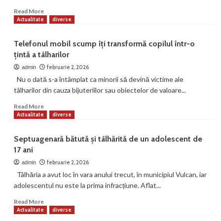
Read
Read More
more
Actualitate
diverse
about
Hoț
Telefonul mobil scump îți transformă copilul într-o
din
țintă a tâlharilor
Petroșani,
expulzat
februarie 2, 2026
admin
de
Nu o dată s-a întâmplat ca minorii să devină victime ale
autoritățile
tâlharilor din cauza bijuteriilor sau obiectelor de valoare...
din
Germania
Read
Read More
more
Actualitate
diverse
about
Telefonul
Septuagenară bătută și tâlhărită de un adolescent de
mobil
17 ani
scump
îți
februarie 2, 2026
admin
transformă
Tâlhăria a avut loc în vara anului trecut, în municipiul Vulcan, iar
copilul
adolescentul nu este la prima infracțiune. Aflat...
într-
o
Read
Read More
țintă
more
Actualitate
diverse
a
about