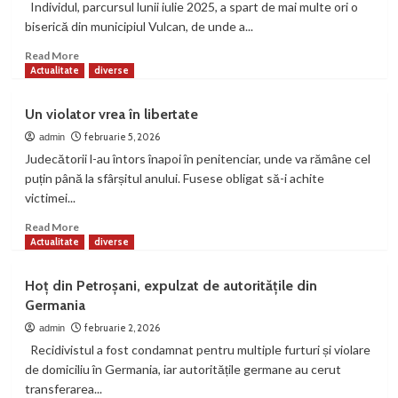
Individul, parcursul lunii iulie 2025, a spart de mai multe ori o
biserică din municipiul Vulcan, de unde a...
Read
Read More
more
Actualitate
diverse
about
Tânăr
Un violator vrea în libertate
din
Vulcan-
februarie 5, 2026
admin
autorul
Judecătorii l-au întors înapoi în penitenciar, unde va rămâne cel
mai
puțin până la sfârșitul anului. Fusese obligat să-i achite
multor
victimei...
furturi
dintr-
Read
Read More
o
more
Actualitate
diverse
biserică
about
ortodoxă
Un
Hoț din Petroșani, expulzat de autoritățile din
violator
Germania
vrea
în
februarie 2, 2026
admin
libertate
Recidivistul a fost condamnat pentru multiple furturi și violare
de domiciliu în Germania, iar autoritățile germane au cerut
transferarea...