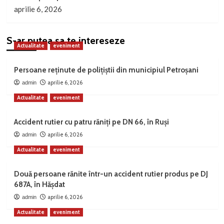
aprilie 6, 2026
S-ar putea sa te intereseze
Actualitate
eveniment
Persoane reținute de polițiștii din municipiul Petroșani
aprilie 6, 2026
admin
Actualitate
eveniment
Accident rutier cu patru răniți pe DN 66, în Ruși
aprilie 6, 2026
admin
Actualitate
eveniment
Două persoane rănite într-un accident rutier produs pe DJ
687A, în Hășdat
aprilie 6, 2026
admin
Actualitate
eveniment