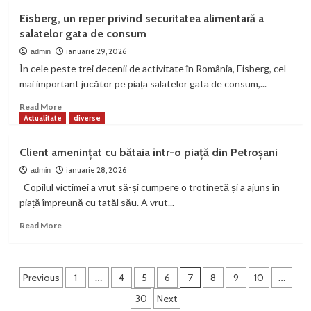
tâlharilor
Septuagenară
Eisberg, un reper privind securitatea alimentară a
bătută
salatelor gata de consum
și
tâlhărită
ianuarie 29, 2026
admin
de
În cele peste trei decenii de activitate în România, Eisberg, cel
un
mai important jucător pe piața salatelor gata de consum,...
adolescent
de
Read
Read More
17
more
Actualitate
diverse
ani
about
Eisberg,
Client amenințat cu bătaia într-o piață din Petroșani
un
reper
ianuarie 28, 2026
admin
privind
Copilul victimei a vrut să-și cumpere o trotinetă și a ajuns în
securitatea
piață împreună cu tatăl său. A vrut...
alimentară
a
Read
Read More
salatelor
more
gata
about
de
Client
Paginație
consum
amenințat
Previous
1
…
4
5
6
7
8
9
10
…
cu
articole
30
Next
bătaia