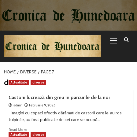
Sari
la
conținut
Primary
Menu
HOME
DIVERSE
PAGE 7
diverse
Actualitate
diverse
Castorii lucrează din greu în parcurile de la noi
februarie 9, 2026
admin
Imagini cu copaci efectiv dărâmați de castorii care le-au ros
tulpinile, au fost publicate de cei care se ocupă...
Read
Read More
more
Actualitate
diverse