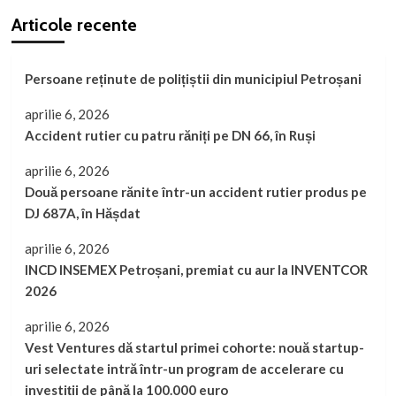
într-
Articole recente
o
piață
din
Petroșani
Persoane reținute de polițiștii din municipiul Petroșani
aprilie 6, 2026
Accident rutier cu patru răniți pe DN 66, în Ruși
aprilie 6, 2026
Două persoane rănite într-un accident rutier produs pe
DJ 687A, în Hășdat
aprilie 6, 2026
INCD INSEMEX Petroșani, premiat cu aur la INVENTCOR
2026
aprilie 6, 2026
Vest Ventures dă startul primei cohorte: nouă startup-
uri selectate intră într-un program de accelerare cu
investiții de până la 100.000 euro