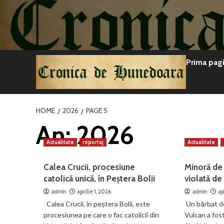
Sari
la
conținut
Prima pag
HOME
2026
PAGE 5
An:
2026
Actualitate
reportaj
Actualitate
Calea Crucii, procesiune
Minoră de 
catolică unică, în Peștera Bolii
violată de
aprilie 1, 2026
ap
admin
admin
Calea Crucii, în peștera Bolii, este
Un bărbat de
procesiunea pe care o fac catolicii din
Vulcan a fos