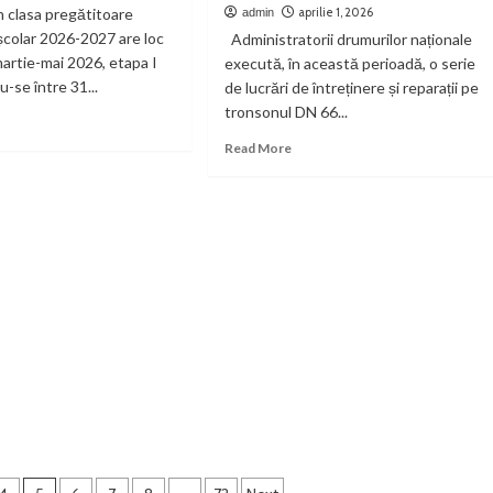
n
n clasa pregătitoare
aprilie 1, 2026
admin
la
școlar 2026-2027 are loc
protest
Administratorii drumurilor naționale
rila:
martie-mai 2026, etapa I
execută, în această perioadă, o serie
-se între 31...
de lucrări de întreținere și reparații pe
rsoane
tronsonul DN 66...
ad
cuate,
re
Read
Read More
ă
out
more
time
about
eput
Drumarii
crierea
intervin
între
ală
Petroșani
și
Simeria