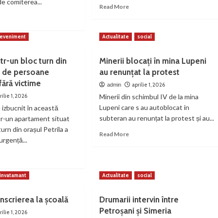
de comiterea...
Read
Read More
more
ad
about
re
Bărbat
out
eveniment
Actualitate
social
mort
noră
în
ntr-un bloc turn din
Minerii blocați în mina Lupeni
mina
Lonea
0 de persoane
au renunțat la protest
fără victime
aprilie 1, 2026
admin
can
rilie 1, 2026
Minerii din schimbul IV de la mina
lată
Lupeni care s au autoblocat in
izbucnit în această
subteran au renunțat la protest și au...
tr-un apartament situat
icul
reg
turn din orașul Petrila a
Read
Read More
urgență...
more
about
ad
Minerii
re
blocați
out
invatamant
Actualitate
social
în
endiu
mina
r-
Lupeni
înscrierea la școală
Drumarii intervin între
au
Petroșani și Simeria
c
rilie 1, 2026
renunțat