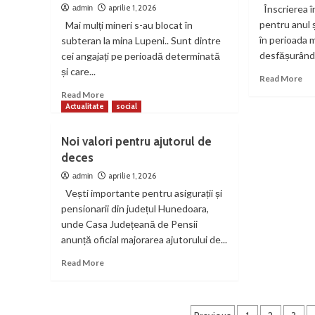
tur
nereguli
aprilie 1, 2026
Înscrierea î
admin
din
grave
pentru anul 
Mai mulți mineri s-au blocat în
Pet
în
în perioada 
subteran la mina Lupeni.. Sunt dintre
50
gestionarea
desfășurându
cei angajați pe perioadă determinată
de
materialului
pe
și care...
lemnos,
Re
Read More
eva
amenzi
mo
Read
Read More
făr
de
ab
more
Actualitate
social
vic
16.000
A
about
de
înc
Mineri
lei
Noi valori pentru ajutorul de
îns
blocați
deces
la
în
șco
subteran
aprilie 1, 2026
admin
la
Vești importante pentru asigurații și
Lupeni
pensionarii din județul Hunedoara,
unde Casa Județeană de Pensii
anunță oficial majorarea ajutorului de...
Read
Read More
more
about
Noi
valori