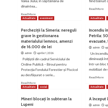
Valea Jiului, în săptămâna de
fiind bănuit 
dinaintea...
Re
Read More
mo
Read
Read More
ab
more
Actualitate
eveniment
Actualitate
Mi
about
de
Calea
Percheziții la Simeria: nereguli
Incendiu î
9
Crucii,
grave în gestionarea
Petrila: 5
ani
procesiune
din
materialului lemnos, amenzi
evacuate, 
catolică
Vul
unică,
de 16.000 de lei
ap
admin
vio
în
aprilie 1, 2026
Un incendiu 
admin
de
Peștera
dimineață în
bun
Polițiștii din cadrul Serviciului de
Bolii
vit
într-un bloc 
Ordine Publică – Biroul pentru
mobilizat de 
Protecția Fondului Forestier și Piscicol
au desfășurat o serie...
Re
Read More
mo
Read
Read More
ab
more
Actualitate
social
Actualitate
Inc
about
înt
Percheziții
Mineri blocați în subteran la
A început 
un
la
Lupeni
blo
Simeria:
ap
admin