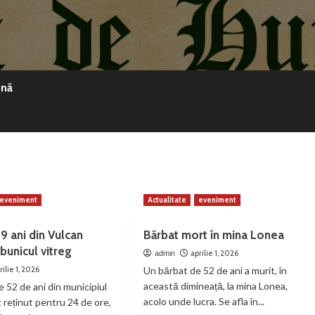
ină
eveniment
Actualitate
eveniment
9 ani din Vulcan
Bărbat mort în mina Lonea
 bunicul vitreg
aprilie 1, 2026
admin
rilie 1, 2026
Un bărbat de 52 de ani a murit, în
această dimineață, la mina Lonea,
 52 de ani din municipiul
acolo unde lucra. Se afla în...
t reținut pentru 24 de ore,