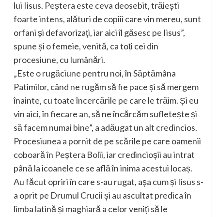
lui Iisus. Peștera este ceva deosebit, trăiești
foarte intens, alături de copiii care vin mereu, sunt
orfani și defavorizați, iar aici îl găsesc pe Iisus”,
spune și o femeie, venită, ca toți cei din
procesiune, cu lumânări.
„Este o rugăciune pentru noi, în Săptămâna
Patimilor, când ne rugăm să fie pace și să mergem
înainte, cu toate încercările pe care le trăim. Și eu
vin aici, în fiecare an, să ne încărcăm sufletește și
să facem numai bine”, a adăugat un alt credincios.
Procesiunea a pornit de pe scările pe care oamenii
coboară în Peștera Bolii, iar credincioșii au intrat
până la icoanele ce se află în inima acestui locaș.
Au făcut opriri în care s-au rugat, așa cum și Iisus s-
a oprit pe Drumul Crucii și au ascultat predica în
limba latină și maghiară a celor veniți să le