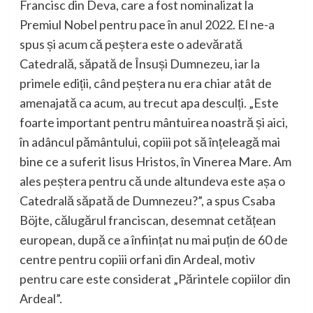
Francisc din Deva, care a fost nominalizat la
Premiul Nobel pentru pace în anul 2022. El ne-a
spus și acum că peștera este o adevărată
Catedrală, săpată de Însuși Dumnezeu, iar la
primele ediții, când peștera nu era chiar atât de
amenajată ca acum, au trecut apa desculți. „Este
foarte important pentru mântuirea noastră și aici,
în adâncul pământului, copiii pot să înțeleagă mai
bine ce a suferit Iisus Hristos, în Vinerea Mare. Am
ales peștera pentru că unde altundeva este așa o
Catedrală săpată de Dumnezeu?”, a spus Csaba
Böjte, călugărul franciscan, desemnat cetățean
european, după ce a înființat nu mai puțin de 60 de
centre pentru copiii orfani din Ardeal, motiv
pentru care este considerat „Părintele copiilor din
Ardeal”.