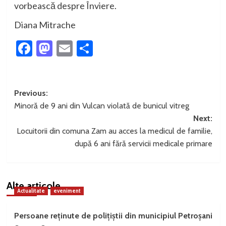
vorbească despre Înviere.
Diana Mitrache
Facebook
Mastodon
Email
Partajează
Post
Previous:
Minoră de 9 ani din Vulcan violată de bunicul vitreg
navigation
Next:
Locuitorii din comuna Zam au acces la medicul de familie,
după 6 ani fără servicii medicale primare
Alte articole
Actualitate
eveniment
Persoane reținute de polițiștii din municipiul Petroșani