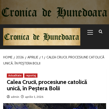
Sari
la
conținut
Primary
Menu
HOME
2026
APRILIE
1
CALEA CRUCII, PROCESIUNE CATOLICĂ
UNICĂ, ÎN PEȘTERA BOLII
Actualitate
reportaj
Calea Crucii, procesiune catolică
unică, în Peștera Bolii
admin
aprilie 1, 2026