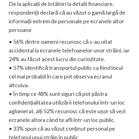
De la aplicații de întâlniri la detalii financiare,
respondenții declară că au văzut o gamă largă de
informații extrem de personale pe ecranele alto
r
persoane
•
56% dintre oameni recunosc că s-au uitat
accidental la ecranele telefoanelor unor străini, iar
24% au făcut acest lucru din curiozitate.
•
57% identifică transportul public ca fiind locul
cel mai probabil în care pot observa ecranul
altcuiva.
•
În timp ce 48% sunt siguri că pot păstra
confidențialitatea utilizării telefonului într-un loc
aglomerat, alți 52% recunosc că este ușor să vezi
ecranele altora când te afli într-un loc public.
•
33% spun că au văzut conținut personal pe
telefonul unui străin în public