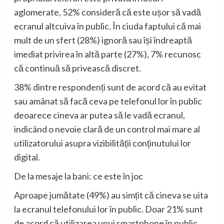
aglomerate, 52% consideră că este ușor să vadă
ecranul altcuiva în public. În ciuda faptului că mai
mult de un sfert (28%) ignoră sau își îndreaptă
imediat privirea în altă parte (27%), 7% recunosc
că continuă să privească discret.
38% dintre respondenți sunt de acord că au evitat
sau amânat să facă ceva pe telefonul lor în public
deoarece cineva ar putea să le vadă ecranul,
indicând o nevoie clară de un control mai mare al
utilizatorului asupra vizibilității conținutului lor
digital.
De la mesaje la bani: ce este în joc
Aproape jumătate (49%) au simțit că cineva se uita
la ecranul telefonului lor în public. Doar 21% sunt
de acord că utilizarea unui smartphone în public