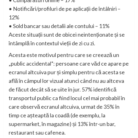
•
Cumpărături online – 17%
•
Notificări/profiluri de pe aplicații de întâlniri –
12%
•
Sold bancar sau detalii ale contului – 11%
Aceste situații sunt de obicei neintenționate și se
întâmplă în contextul vieții de zi cu zi.
Acesta este motivul pentru care se creează un
„public accidental”: persoane care văd ce apare pe
ecranul altcuiva pur și simplu pentru că acesta se
află în câmpul lor vizual atunci când nu au altceva
de făcut decât să se uite în jur. 57% identifică
transportul public ca fiind locul cel mai probabil în
care observă ecranul altcuiva, urmat de 35% în
timp ce așteaptă la coadă (de exemplu, la
supermarket, în magazine) și 13% într-un bar,
restaurant sau cafenea.