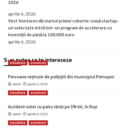
2026
aprilie 6, 2026
Vest Ventures dă startul primei cohorte: nouă startup-
uri selectate intră într-un program de accelerare cu
investiții de până la 100.000 euro
aprilie 6, 2026
S-ar putea sa te intereseze
Actualitate
eveniment
Persoane reținute de polițiștii din municipiul Petroșani
aprilie 6, 2026
admin
Actualitate
eveniment
Accident rutier cu patru răniți pe DN 66, în Ruși
aprilie 6, 2026
admin
Actualitate
eveniment