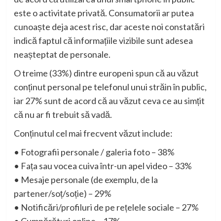
este o activitate privată. Consumatorii ar putea
cunoaște deja acest risc, dar aceste noi constatări
indică faptul că informațiile vizibile sunt adesea
neașteptat de personale.
O treime (33%) dintre europeni spun că au văzut
conținut personal pe telefonul unui străin în public,
iar 27% sunt de acord că au văzut ceva ce au simțit
că nu ar fi trebuit să vadă.
Conținutul cel mai frecvent văzut include:
•
Fotografii personale / galeria foto – 38%
•
Fața sau vocea cuiva într-un apel video – 33%
•
Mesaje personale (de exemplu, de la
partener/soț/soție) – 29%
•
Notificări/profiluri de pe rețelele sociale – 27%