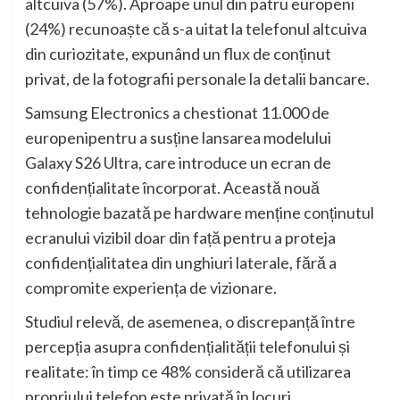
altcuiva (57%). Aproape unul din patru europeni
(24%) recunoaște că s-a uitat la telefonul altcuiva
din curiozitate, expunând un flux de conținut
privat, de la fotografii personale la detalii bancare.
Samsung Electronics a chestionat 11.000 de
europeni
pentru a susține lansarea modelului
Galaxy S26 Ultra, care introduce un ecran de
confidențialitate încorporat. Această nouă
tehnologie bazată pe hardware menține conținutul
ecranului vizibil doar din față pentru a proteja
confidențialitatea din unghiuri laterale, fără a
compromite experiența de vizionare
.
Studiul relevă, de asemenea, o discrepanță între
percepția asupra confidențialității telefonului și
realitate: în timp ce 48% consideră că utilizarea
propriului telefon este privată în locuri