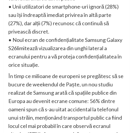
•
Unii utilizatori de smartphone-uri ignoră (28%)
sau își îndreaptă imediat privirea în altă parte
(27%), dar alții (7%) recunosc că continuă să
privească discret.
•
Noul ecran de confidențialitate Samsung Galaxy
S26
limitează vizualizarea din unghi lateral a
ecranului pentru a vă proteja confidențialitatea în
orice situație.
În timp ce milioane de europeni se pregătesc să se
bucure de weekendul de Paște, un nou studiu
realizat de Samsung arată că spațiile publice din
Europa au devenit ecrane comune: 56% dintre
oameni spun că s-au uitat accidental la telefonul
unui străin, menționând transportul public ca fiind
locul cel mai probabil în care observă ecranul