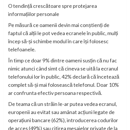
O tendință cres
cătoare
spre protejarea
informațiilor personale
Pe măsură ce oamenii devin mai conștienți de
faptul că alții le pot vedea ecranele în public, mulți
încep să-și schimbe modul în care își folosesc
telefoanele.
În timp ce doar 9% dintre oameni susțin că nu fac
nimic atunci când simt că cineva se uită la ecranul
telefonului lor în public, 42% declară că încetează
complet să-și mai folosească telefonul. Doar 10%
ar confrunta efectiv persoana respectivă.
De teama că un străin le-ar putea vedea ecranul,
europenii au evitat sau amânat acțiuni legate de
operațiuni bancare (62%), introducerea codurilor
de acces (49%) sau citirea mesajelor private de la