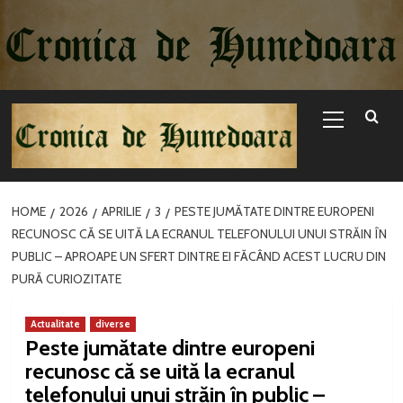
Sari
la
conținut
Primary
Menu
HOME
2026
APRILIE
3
PESTE JUMĂTATE DINTRE EUROPENI
RECUNOSC CĂ SE UITĂ LA ECRANUL TELEFONULUI UNUI STRĂIN ÎN
PUBLIC – APROAPE UN SFERT DINTRE EI FĂCÂND ACEST LUCRU DIN
PURĂ CURIOZITATE
Actualitate
diverse
Peste jumătate dintre europeni
recunosc că se uită la ecranul
telefonului unui străin în public –