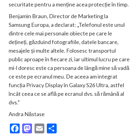
securitate pentru a menține acea protecție în timp.
Benjamin Braun, Director de Marketing la
Samsung Eur
opa
, a declarat: „Telefonul este unul
dintre cele mai personale obiecte pe care le
dețineți, găzduind fotografiile, datele bancare,
mesajele și multe altele. Folosesc transportul
public aproape în fiecare zi, iar ultimul lucru pe care
mi-l doresc este ca persoana de lângă mine să vadă
ce este pe ecranul meu. De aceea am integrat
funcția Privacy Display în Galaxy S26 Ultra, astfel
încât ceea ce se află pe ecranul dvs. să rămână al
dvs.”
Andra Năstase
Facebook
Mastodon
Email
Partajează