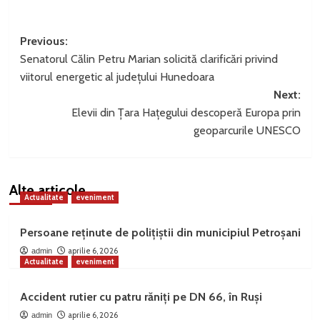
Post
Previous:
Senatorul Călin Petru Marian solicită clarificări privind
navigation
viitorul energetic al județului Hunedoara
Next:
Elevii din Țara Hațegului descoperă Europa prin
geoparcurile UNESCO
Alte articole
Actualitate
eveniment
Persoane reținute de polițiștii din municipiul Petroșani
aprilie 6, 2026
admin
Actualitate
eveniment
Accident rutier cu patru răniți pe DN 66, în Ruși
aprilie 6, 2026
admin