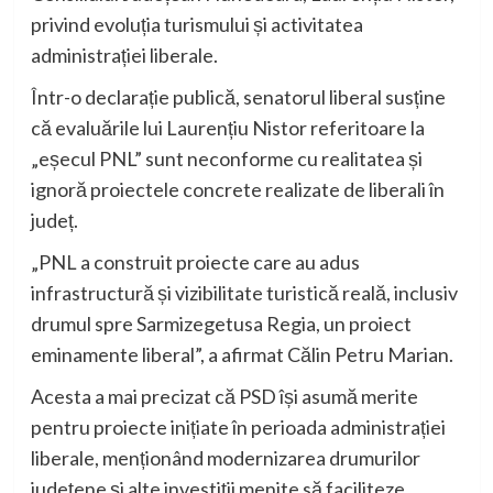
privind evoluția turismului și activitatea
administrației liberale.
Într-o declarație publică, senatorul liberal susține
că evaluările lui Laurențiu Nistor referitoare la
„eșecul PNL” sunt neconforme cu realitatea și
ignoră proiectele concrete realizate de liberali în
județ.
„PNL a construit proiecte care au adus
infrastructură și vizibilitate turistică reală, inclusiv
drumul spre Sarmizegetusa Regia, un proiect
eminamente liberal”, a afirmat Călin Petru Marian.
Acesta a mai precizat că PSD își asumă merite
pentru proiecte inițiate în perioada administrației
liberale, menționând modernizarea drumurilor
județene și alte investiții menite să faciliteze