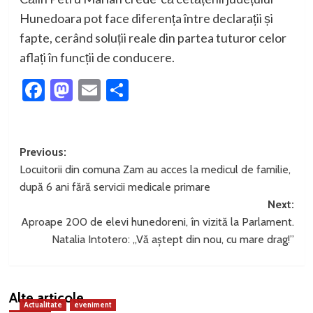
Hunedoara pot face diferența între declarații și
fapte, cerând soluții reale din partea tuturor celor
aflați în funcții de conducere.
Facebook
Mastodon
Email
Partajează
Post
Previous:
Locuitorii din comuna Zam au acces la medicul de familie,
navigation
după 6 ani fără servicii medicale primare
Next:
Aproape 200 de elevi hunedoreni, în vizită la Parlament.
Natalia Intotero: „Vă aștept din nou, cu mare drag!”
Alte articole
Actualitate
eveniment