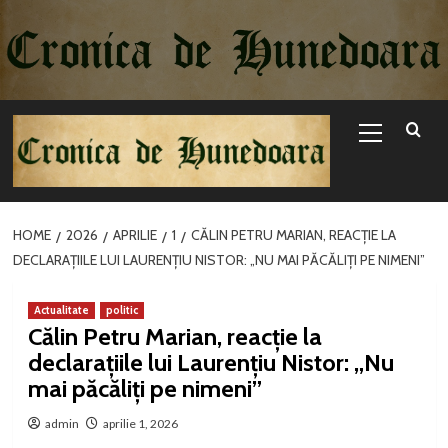
Sari
la
conținut
Primary
Menu
HOME
2026
APRILIE
1
CĂLIN PETRU MARIAN, REACȚIE LA
DECLARAȚIILE LUI LAURENȚIU NISTOR: „NU MAI PĂCĂLIȚI PE NIMENI”
Actualitate
politic
Călin Petru Marian, reacție la
declarațiile lui Laurențiu Nistor: „Nu
mai păcăliți pe nimeni”
admin
aprilie 1, 2026