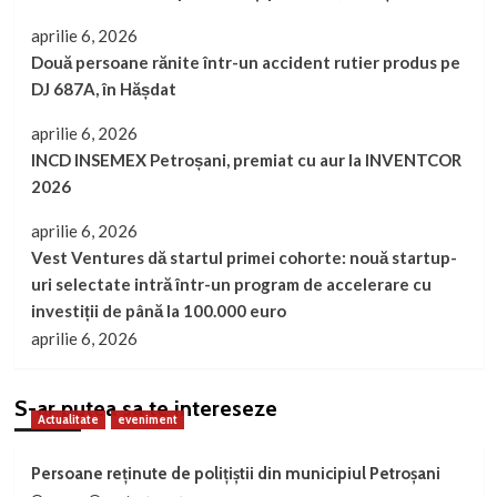
aprilie 6, 2026
Două persoane rănite într-un accident rutier produs pe
DJ 687A, în Hășdat
aprilie 6, 2026
INCD INSEMEX Petroșani, premiat cu aur la INVENTCOR
2026
aprilie 6, 2026
Vest Ventures dă startul primei cohorte: nouă startup-
uri selectate intră într-un program de accelerare cu
investiții de până la 100.000 euro
aprilie 6, 2026
S-ar putea sa te intereseze
Actualitate
eveniment
Persoane reținute de polițiștii din municipiul Petroșani