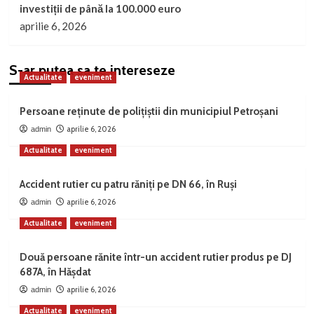
investiții de până la 100.000 euro
aprilie 6, 2026
S-ar putea sa te intereseze
Actualitate
eveniment
Persoane reținute de polițiștii din municipiul Petroșani
aprilie 6, 2026
admin
Actualitate
eveniment
Accident rutier cu patru răniți pe DN 66, în Ruși
aprilie 6, 2026
admin
Actualitate
eveniment
Două persoane rănite într-un accident rutier produs pe DJ
687A, în Hășdat
aprilie 6, 2026
admin
Actualitate
eveniment