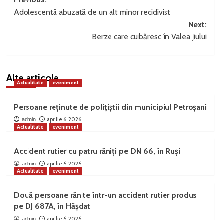
Post
Adolescentă abuzată de un alt minor recidivist
navigation
Next:
Berze care cuibăresc în Valea Jiului
Alte articole
Actualitate
eveniment
Persoane reținute de polițiștii din municipiul Petroșani
aprilie 6, 2026
admin
Actualitate
eveniment
Accident rutier cu patru răniți pe DN 66, în Ruși
aprilie 6, 2026
admin
Actualitate
eveniment
Două persoane rănite într-un accident rutier produs
pe DJ 687A, în Hășdat
aprilie 6, 2026
admin