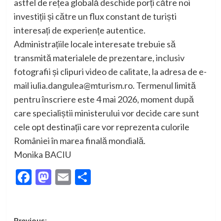
astfel de rețea globală deschide porți către noi
investiții și către un flux constant de turiști
interesați de experiențe autentice.
Administrațiile locale interesate trebuie să
transmită materialele de prezentare, inclusiv
fotografii și clipuri video de calitate, la adresa de e-
mail iulia.dangulea@mturism.ro. Termenul limită
pentru înscriere este 4 mai 2026, moment după
care specialiștii ministerului vor decide care sunt
cele opt destinații care vor reprezenta culorile
României în marea finală mondială.
Monika BACIU
Facebook
Mastodon
Email
Partajează
Previous: