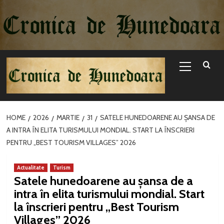
Sari
la
conținut
Primary
Menu
HOME
2026
MARTIE
31
SATELE HUNEDOARENE AU ȘANSA DE
A INTRA ÎN ELITA TURISMULUI MONDIAL. START LA ÎNSCRIERI
PENTRU „BEST TOURISM VILLAGES” 2026
Actualitate
Turism
Satele hunedoarene au șansa de a
intra în elita turismului mondial. Start
la înscrieri pentru „Best Tourism
Villages” 2026