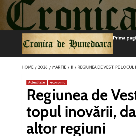
Sari
la
conținut
Prima pag
HOME
2026
MARTIE
11
REGIUNEA DE VEST, PE LOCUL 
Actualitate
economic
Regiunea de Vest,
topul inovării, da
altor regiuni