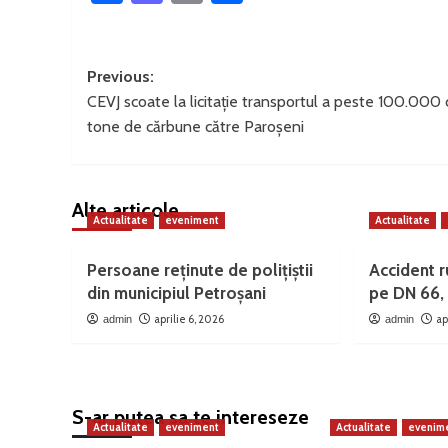
Post
Previous:
CEVJ scoate la licitație transportul a peste 100.000
navigation
tone de cărbune către Paroșeni
Alte articole
Actualitate
eveniment
Actualitate
Persoane reținute de polițiștii
Accident ru
din municipiul Petroșani
pe DN 66, 
aprilie 6, 2026
ap
admin
admin
S-ar putea sa te intereseze
Actualitate
eveniment
Actualitate
evenim