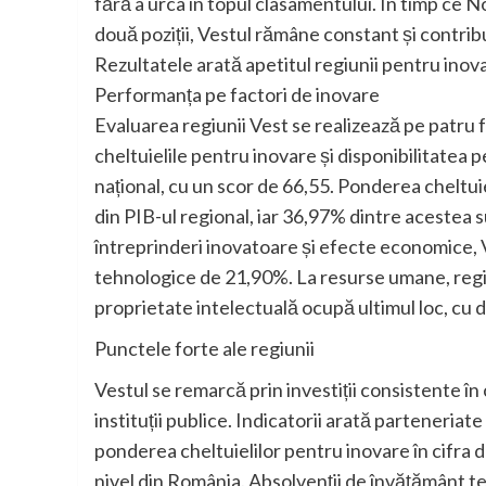
fără a urca în topul clasamentului. În timp ce N
două poziții, Vestul rămâne constant și contribui
Rezultatele arată apetitul regiunii pentru inov
Performanța pe factori de inovare
Evaluarea regiunii Vest se realizează pe patru fa
cheltuielile pentru inovare și disponibilitatea
național, cu un scor de 66,55. Ponderea cheltui
din PIB-ul regional, iar 36,97% dintre acestea s
întreprinderi inovatoare și efecte economice, V
tehnologice de 21,90%. La resurse umane, regiun
proprietate intelectuală ocupă ultimul loc, cu d
Punctele forte ale regiunii
Vestul se remarcă prin investiții consistente în
instituții publice. Indicatorii arată parteneriate
ponderea cheltuielilor pentru inovare în cifra d
nivel din România. Absolvenții de învățământ te