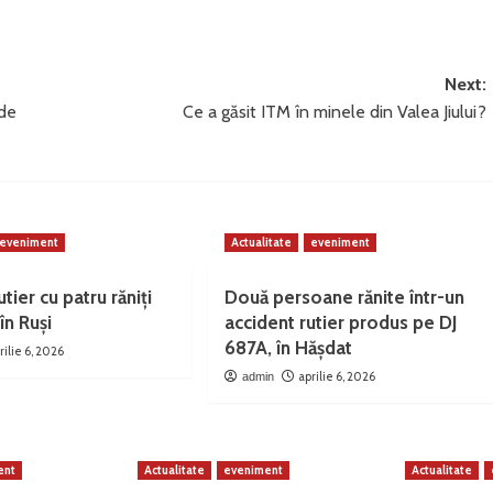
Next:
 de
Ce a găsit ITM în minele din Valea Jiului?
eveniment
Actualitate
eveniment
tier cu patru răniți
Două persoane rănite într-un
în Ruși
accident rutier produs pe DJ
687A, în Hășdat
rilie 6, 2026
aprilie 6, 2026
admin
ent
Actualitate
eveniment
Actualitate