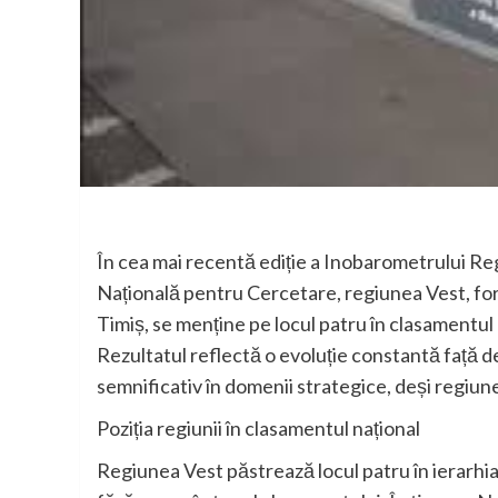
În cea mai recentă ediție a Inobarometrului Re
Națională pentru Cercetare, regiunea Vest, fo
Timiș, se menține pe locul patru în clasamentul 
Rezultatul reflectă o evoluție constantă față d
semnificativ în domenii strategice, deși regiun
Poziția regiunii în clasamentul național
Regiunea Vest păstrează locul patru în ierarhia 