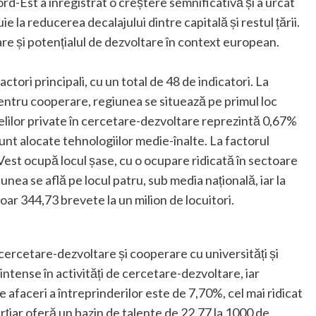
ord-Est a înregistrat o creștere semnificativă și a urcat
e la reducerea decalajului dintre capitală și restul țării.
are și potențialul de dezvoltare în context european.
ctori principali, cu un total de 48 de indicatori. La
 pentru cooperare, regiunea se situează pe primul loc
elilor private în cercetare-dezvoltare reprezintă 0,67%
unt alocate tehnologiilor medie-înalte. La factorul
est ocupă locul șase, cu o ocupare ridicată în sectoare
ea se află pe locul patru, sub media națională, iar la
oar 344,73 brevete la un milion de locuitori.
 cercetare-dezvoltare și cooperare cu universități și
 intense în activități de cercetare-dezvoltare, iar
e afaceri a întreprinderilor este de 7,70%, cel mai ridicat
rțiar oferă un bazin de talente de 22,77 la 1000 de