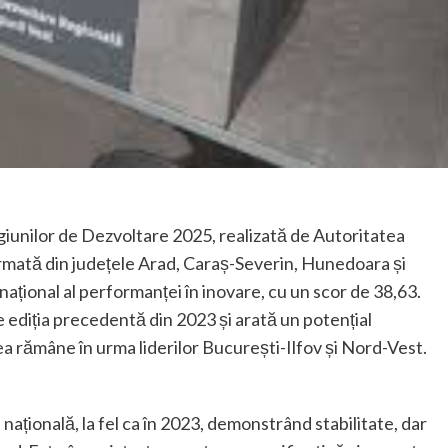
giunilor de Dezvoltare 2025, realizată de Autoritatea
rmată din județele Arad, Caraș-Severin, Hunedoara și
național al performanței în inovare, cu un scor de 38,63.
e ediția precedentă din 2023 și arată un potențial
ea rămâne în urma liderilor București-Ilfov și Nord-Vest.
națională, la fel ca în 2023, demonstrând stabilitate, dar