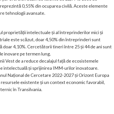
 CD reprezintă 0,55% din ocuparea civilă. Aceste elemente
pre tehnologii avansate.
roprietății intelectuale și al întreprinderilor mici și
triale este scăzut, doar 4,50% din întreprinderi sunt
 doar 4,10%. Cercetătorii tineri între 25 și 44 de ani sunt
 de inovare pe termen lung.
nii Vest de a reduce decalajul față de ecosistemele
te intelectuală și sprijinirea IMM-urilor inovatoare.
nul Național de Cercetare 2022-2027 și Orizont Europa
u resursele existente și un context economic favorabil,
ternic în Transilvania.