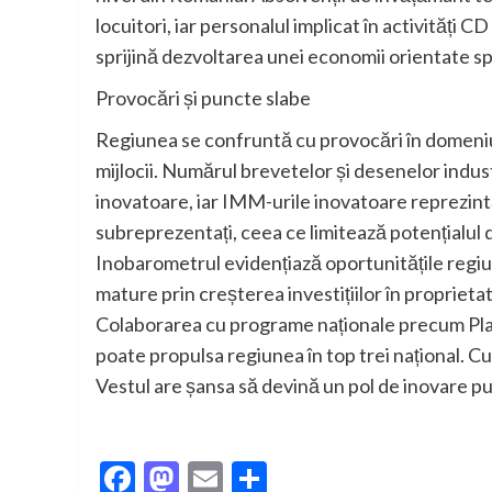
locuitori, iar personalul implicat în activități
sprijină dezvoltarea unei economii orientate s
Provocări și puncte slabe
Regiunea se confruntă cu provocări în domeniul p
mijlocii. Numărul brevetelor și desenelor indus
inovatoare, iar IMM-urile inovatoare reprezintă
subreprezentați, ceea ce limitează potențialul
Inobarometrul evidențiază oportunitățile regiu
mature prin creșterea investițiilor în proprieta
Colaborarea cu programe naționale precum Pla
poate propulsa regiunea în top trei național. C
Vestul are șansa să devină un pol de inovare pu
Facebook
Mastodon
Email
Partajează