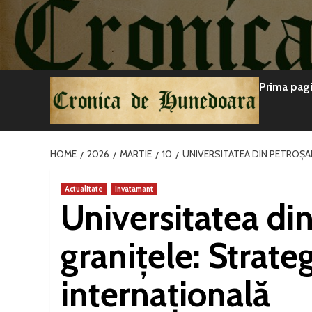
Sari
la
conținut
Prima pag
HOME
2026
MARTIE
10
UNIVERSITATEA DIN PETROȘA
Actualitate
invatamant
Universitatea di
granițele: Strat
internațională