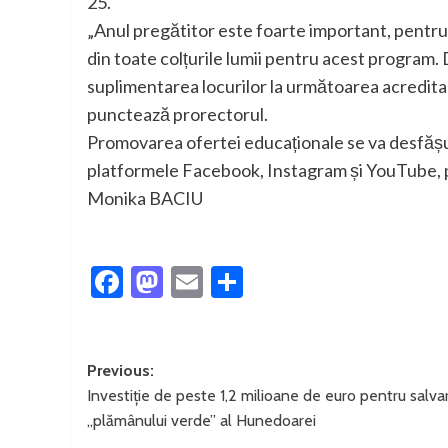
25.
„Anul pregătitor este foarte important, pentru
din toate colțurile lumii pentru acest program.
suplimentarea locurilor la următoarea acreditar
punctează prorectorul.
Promovarea ofertei educaționale se va desfășura
platformele Facebook, Instagram și YouTube, pe
Monika BACIU
Facebook
Mastodon
Email
Partajează
Post
Previous:
Investiție de peste 1,2 milioane de euro pentru salva
navigation
„plămânului verde” al Hunedoarei