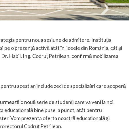
trategia pentru noua sesiune de admitere. Instituția
i pe o prezență activă atât în liceele din România, cât și
. Dr. Habil. Ing. Codruț Petrilean, confirmă mobilizarea
a pentru acest an include zeci de specializări care acoperă
 urmează o nouă serie de studenți care va veni la noi.
erta educațională bine puse la punct, atât pentru
aster. Vom prezenta oferta noastră educațională și
prorectorul Codruț Petrilean.