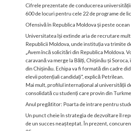
Cifrele prezentate de conducerea universității
600 de locuri pentru cele 22 de programe de lice
Ofensivă în Republica Moldova și peste ocean
Universitatea își extinde aria de recrutare mul
Republicii Moldova, unde instituția va trimite de
„Avem încă solicitări din Republica Moldova. Vom
caravană va merge la Bălți, Chișinău și Soroca, i
din Chișinău. Echipa va fi formată din cadre dida
elevii potențiali candidați”, explică Petrilean.
Mai mult, profilul internațional al universității d
consolidată cu studenți care provin din Turkmen
Anul pregătitor: Poarta de intrare pentru studen
Un punct cheie în strategia de dezvoltare îl rep
de un succes neașteptat. În prezent, concurenț