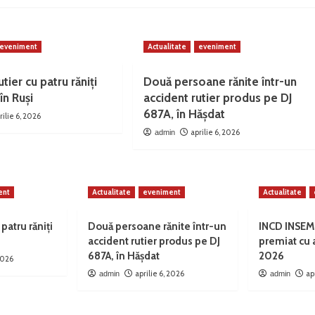
eveniment
Actualitate
eveniment
tier cu patru răniți
Două persoane rănite într-un
în Ruși
accident rutier produs pe DJ
687A, în Hășdat
rilie 6, 2026
aprilie 6, 2026
admin
ent
Actualitate
eveniment
Actualitate
 patru răniți
Două persoane rănite într-un
INCD INSEM
accident rutier produs pe DJ
premiat cu
687A, în Hășdat
2026
 2026
aprilie 6, 2026
ap
admin
admin