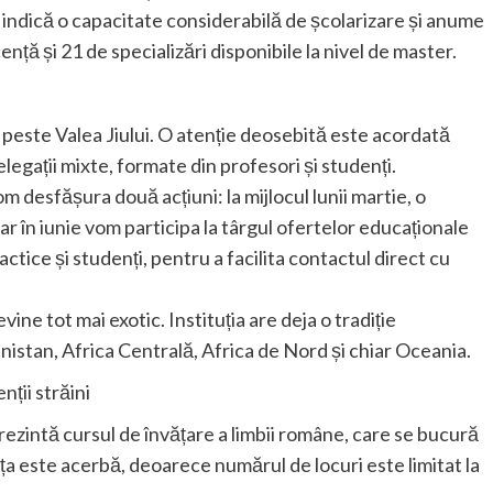
 indică o capacitate considerabilă de școlarizare și anume
nță și 21 de specializări disponibile la nivel de master.
t peste Valea Jiului. O atenție deosebită este acordată
legații mixte, formate din profesori și studenți.
 desfășura două acțiuni: la mijlocul lunii martie, o
ar în iunie vom participa la târgul ofertelor educaționale
ctice și studenți, pentru a facilita contactul direct cu
evine tot mai exotic. Instituția are deja o tradiție
istan, Africa Centrală, Africa de Nord și chiar Oceania.
ții străini
rezintă cursul de învățare a limbii române, care se bucură
a este acerbă, deoarece numărul de locuri este limitat la