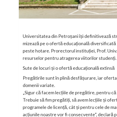
Universitatea din Petroșani își definitivează s
mizează pe o ofertă educațională diversificată ș
peste hotare. Prorectorul instituției, Prof. Univ
resurselor pentru atragerea viitorilor studenți.
Sute de locuri și o ofertă educațională extinsă
Pregătirile sunt în plină desfășurare, iar ofert
domenii variate.
„Sigur că facem lecțiile de pregătire, pentru că
Trebuie să fim pregătiți, să avem lecțiile și of
programele de licență, cât și pentru cele de m
acțiunile noastre vor fi consecvente”, declară 