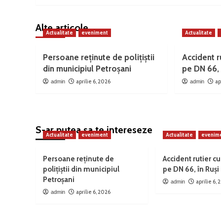
Alte articole
Actualitate
eveniment
Actualitate
Persoane reținute de polițiștii
Accident ru
din municipiul Petroșani
pe DN 66, 
aprilie 6, 2026
ap
admin
admin
S-ar putea sa te intereseze
Actualitate
eveniment
Actualitate
evenim
Persoane reținute de
Accident rutier cu
polițiștii din municipiul
pe DN 66, în Ruși
Petroșani
aprilie 6,
admin
aprilie 6, 2026
admin