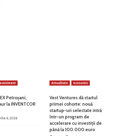
eveniment
Actualitate
economic
EX Petroșani,
Vest Ventures dă startul
 aur la INVENTCOR
primei cohorte: nouă
startup-uri selectate intră
într-un program de
rilie 6, 2026
accelerare cu investiții de
până la 100.000 euro