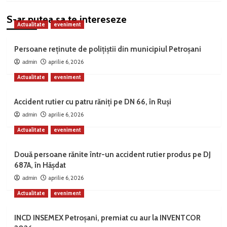
S-ar putea sa te intereseze
Actualitate
eveniment
Persoane reținute de polițiștii din municipiul Petroșani
aprilie 6, 2026
admin
Actualitate
eveniment
Accident rutier cu patru răniți pe DN 66, în Ruși
aprilie 6, 2026
admin
Actualitate
eveniment
Două persoane rănite într-un accident rutier produs pe DJ
687A, în Hășdat
aprilie 6, 2026
admin
Actualitate
eveniment
INCD INSEMEX Petroșani, premiat cu aur la INVENTCOR