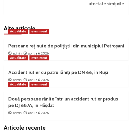
afectate simțurile
Alte articole
Actualitate
eveniment
Persoane reținute de polițiștii din municipiul Petroșani
aprilie 6, 2026
admin
Actualitate
eveniment
Accident rutier cu patru răniți pe DN 66, în Ruși
aprilie 6, 2026
admin
Actualitate
eveniment
Două persoane rănite într-un accident rutier produs
pe DJ 687A, în Hășdat
aprilie 6, 2026
admin
Articole recente