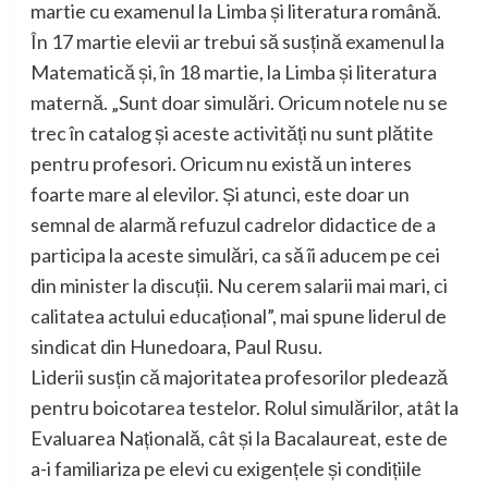
martie cu examenul la Limba și literatura română.
În 17 martie elevii ar trebui să susțină examenul la
Matematică și, în 18 martie, la Limba și literatura
maternă. „Sunt doar simulări. Oricum notele nu se
trec în catalog și aceste activități nu sunt plătite
pentru profesori. Oricum nu există un interes
foarte mare al elevilor. Și atunci, este doar un
semnal de alarmă refuzul cadrelor didactice de a
participa la aceste simulări, ca să îi aducem pe cei
din minister la discuții. Nu cerem salarii mai mari, ci
calitatea actului educațional”, mai spune liderul de
sindicat din Hunedoara, Paul Rusu.
Liderii susțin că majoritatea profesorilor pledează
pentru boicotarea testelor. Rolul simulărilor, atât la
Evaluarea Națională, cât și la Bacalaureat, este de
a-i familiariza pe elevi cu exigențele și condițiile