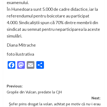
examenului.
În Hunedoara sunt 5.000 de cadre didactice, iar la
referendumul pentru boicotare au participat
4.000. Sindicaliștii spun că 70% dintre membrii din
sindicat au semnat pentru neparticiparea la aceste
simulări.
Diana Mitrache
foto ilustrativa
Facebook
Mastodon
Email
Partajează
Post
Previous:
Gropile din Vulcan, predate la CJH
navigation
Next:
Șofer prins drogat la volan, achitat pe motiv că nu-i erau