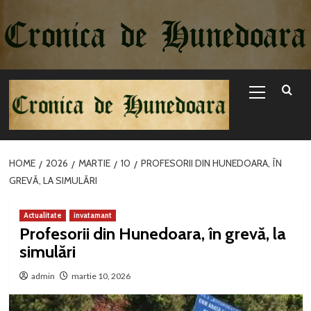
Sari
la
conținut
Primary
Menu
HOME
2026
MARTIE
10
PROFESORII DIN HUNEDOARA, ÎN
GREVĂ, LA SIMULĂRI
Actualitate
invatamant
Profesorii din Hunedoara, în grevă, la
simulări
admin
martie 10, 2026