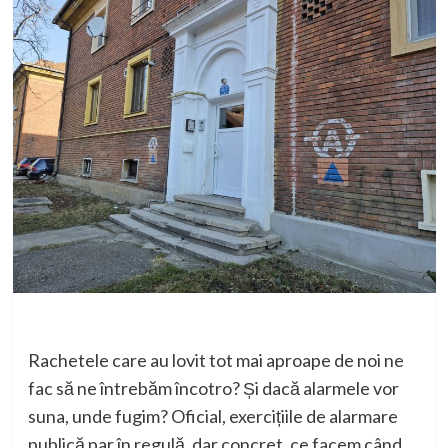
Rachetele care au lovit tot mai aproape de noi ne
fac să ne întrebăm încotro? Și dacă alarmele vor
suna, unde fugim? Oficial, exercițiile de alarmare
publică par în regulă, dar concret, ce facem când