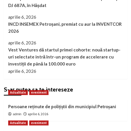
DJ 687A, în Hășdat
aprilie 6, 2026
INCD INSEMEX Petroșani, premiat cu aur la INVENTCOR
2026
aprilie 6, 2026
Vest Ventures dă startul primei cohorte: nouă startup-
uri selectate intră într-un program de accelerare cu
investiții de până la 100.000 euro
aprilie 6, 2026
S-ar putea sa te intereseze
Actualitate
eveniment
Persoane reținute de polițiștii din municipiul Petroșani
aprilie 6, 2026
admin
Actualitate
eveniment