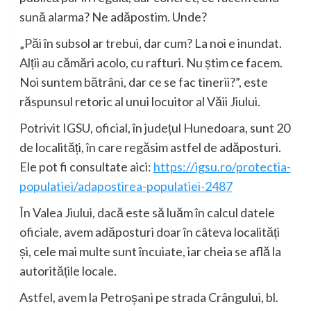
sună alarma? Ne adăpostim. Unde?
„Păi în subsol ar trebui, dar cum? La noi e inundat.
Alții au cămări acolo, cu rafturi. Nu știm ce facem.
Noi suntem bătrâni, dar ce se fac tinerii?”, este
răspunsul retoric al unui locuitor al Văii Jiului.
Potrivit IGSU, oficial, în județul Hunedoara, sunt 20
de localități, în care regăsim astfel de adăposturi.
Ele pot fi consultate aici:
https://igsu.ro/protectia-
populatiei/adapostirea-populatiei-2487
În Valea Jiului, dacă este să luăm în calcul datele
oficiale, avem adăposturi doar în câteva localități
și, cele mai multe sunt încuiate, iar cheia se află la
autoritățile locale.
Astfel, avem la Petroșani pe strada Crângului, bl.