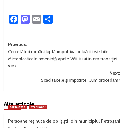
Facebook
Mastodon
Email
Partajează
Post
Previous:
Cercetători români luptă împotriva poluării invizibile.
navigation
Microplasticele amenință apele Văii Jiului în era tranziției
verzi
Next:
Scad taxele și impozite. Cum procedăm?
Alte articole
Actualitate
eveniment
Persoane reținute de polițiștii din municipiul Petroșani