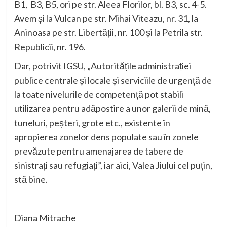
B1, B3, B5, ori pe str. Aleea Florilor, bl. B3, sc. 4-5.
Avem și la Vulcan pe str. Mihai Viteazu, nr. 31, la
Aninoasa pe str. Libertății, nr. 100 și la Petrila str.
Republicii, nr. 196.
Dar, potrivit IGSU, „Autoritățile administrației
publice centrale și locale și serviciile de urgență de
la toate nivelurile de competență pot stabili
utilizarea pentru adăpostire a unor galerii de mină,
tuneluri, peșteri, grote etc., existente în
apropierea zonelor dens populate sau în zonele
prevăzute pentru amenajarea de tabere de
sinistrați sau refugiați”, iar aici, Valea Jiului cel puțin,
stă bine.
Diana Mitrache