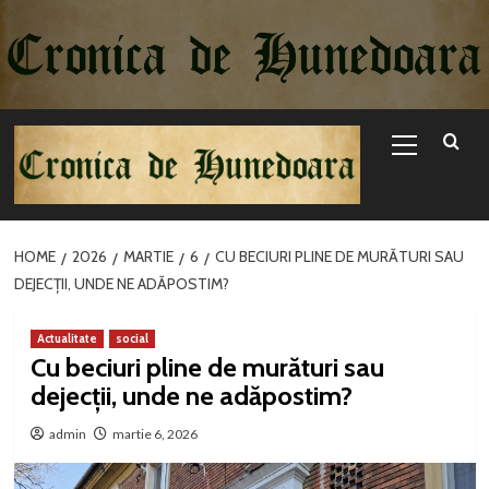
Sari
la
conținut
Primary
Menu
HOME
2026
MARTIE
6
CU BECIURI PLINE DE MURĂTURI SAU
DEJECȚII, UNDE NE ADĂPOSTIM?
Actualitate
social
Cu beciuri pline de murături sau
dejecții, unde ne adăpostim?
admin
martie 6, 2026