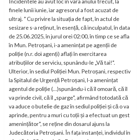
Incidentele au avut loc în vara anului trecut, la
finele lunii iunie, iar agresorul a fost acuzat de
ultraj. ” Cu privire la situația de fapt, în actul de
sesizare s-a reținut, în esență, că inculpatul, în data
de 25.06.2025, în jurul orei 02:00, în timp ce se afla
în Mun. Petroșani, i-a amenințat pe agenții de
poliție (n.r. doi agenți) aflați în exercitarea
atribuțiilor de serviciu, spunându-le „Vă tai!”.
Ulterior, în sediul Poliției Mun. Petroșani, respectiv
la Spitalul de Urgență Petroșani, l-a amenințat
agentul de poliție (…)spunându-i că îl omoară, că îl
va prinde civil, că îl „sparge”, afirmând totodată că
va aduce o butelie de gaz în sediul poliției și că o va
aprinde, pentru a muri cu toții și a efectuat un gest
amenințător”, se reține din dosarul ajuns la
Judecătoria Petroșani. În fața instanței, individul în