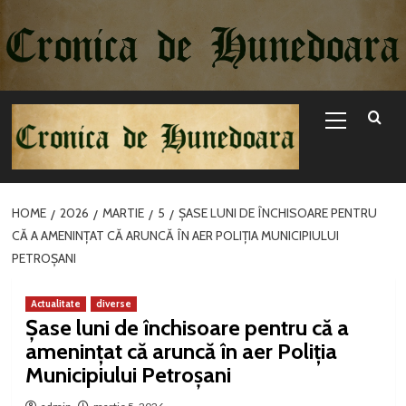
Sari
la
conținut
Primary
Menu
HOME
2026
MARTIE
5
ȘASE LUNI DE ÎNCHISOARE PENTRU
CĂ A AMENINȚAT CĂ ARUNCĂ ÎN AER POLIȚIA MUNICIPIULUI
PETROȘANI
Actualitate
diverse
Șase luni de închisoare pentru că a
amenințat că aruncă în aer Poliția
Municipiului Petroșani