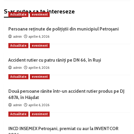
S-ar putea sa te intereseze
Actualitate
eveniment
Persoane reținute de polițiștii din municipiul Petroșani
aprilie 6, 2026
admin
Actualitate
eveniment
Accident rutier cu patru răniți pe DN 66, în Ruși
aprilie 6, 2026
admin
Actualitate
eveniment
Două persoane rănite într-un accident rutier produs pe DJ
687A, în Hășdat
aprilie 6, 2026
admin
Actualitate
eveniment
INCD INSEMEX Petroșani, premiat cu aur la INVENTCOR