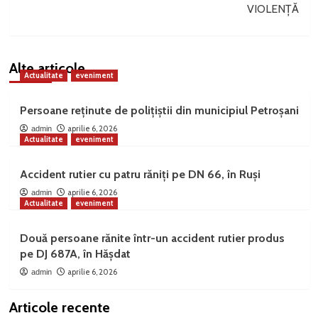
VIOLENȚĂ
Alte articole
Actualitate
eveniment
Persoane reținute de polițiștii din municipiul Petroșani
aprilie 6, 2026
admin
Actualitate
eveniment
Accident rutier cu patru răniți pe DN 66, în Ruși
aprilie 6, 2026
admin
Actualitate
eveniment
Două persoane rănite într-un accident rutier produs
pe DJ 687A, în Hășdat
aprilie 6, 2026
admin
Articole recente