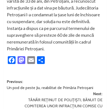
vârstă de 33 de ani, din Petroșani, a recunoscut
infracțiunile și a dat vina pe băutură. Judecătoria
Petroșani l-a condamnat la șase luni de închisoare
cu suspendare, dar soluția nu este definitivă.
Instanța a dispus ca pe parcursul termenului de
supraveghere să presteze 60 de zile de muncă
neremunerată în folosul comunității în cadrul
Primăriei Petroșani.
Facebook
Mastodon
Email
Partajează
Post
Previous:
Un pod de peste Jiu, reabilitat de Primăria Petroșani
navigation
Next:
TÂNĂR REȚINUT DE POLIȚIȘTI, BĂNUIT DE
COMITEREA UNOR INFRACȚIUNI COMISE CU