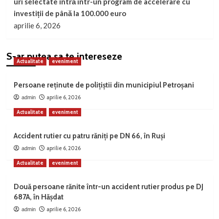
uri selectate intră într-un program de accelerare cu
investiții de până la 100.000 euro
aprilie 6, 2026
S-ar putea sa te intereseze
Actualitate
eveniment
Persoane reținute de polițiștii din municipiul Petroșani
aprilie 6, 2026
admin
Actualitate
eveniment
Accident rutier cu patru răniți pe DN 66, în Ruși
aprilie 6, 2026
admin
Actualitate
eveniment
Două persoane rănite într-un accident rutier produs pe DJ
687A, în Hășdat
aprilie 6, 2026
admin