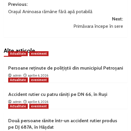
Post
Previous:
Orașul Aninoasa rămâne fără apă potabilă
navigation
Next:
Primăvara începe în sere
Alte articole
Actualitate
eveniment
Persoane reținute de polițiștii din municipiul Petroșani
aprilie 6, 2026
admin
Actualitate
eveniment
Accident rutier cu patru răniți pe DN 66, în Ruși
aprilie 6, 2026
admin
Actualitate
eveniment
Două persoane rănite într-un accident rutier produs
pe DJ 687A, în Hășdat