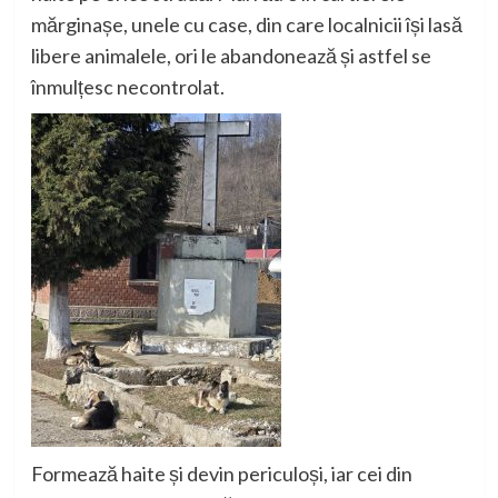
mărginașe, unele cu case, din care localnicii își lasă
libere animalele, ori le abandonează și astfel se
înmulțesc necontrolat.
Formează haite și devin periculoși, iar cei din