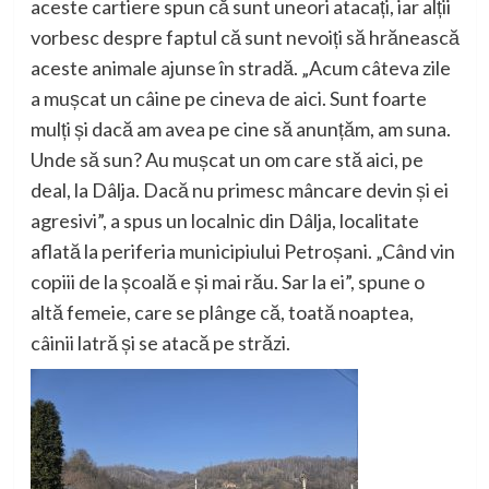
aceste cartiere spun că sunt uneori atacați, iar alții
vorbesc despre faptul că sunt nevoiți să hrănească
aceste animale ajunse în stradă. „Acum câteva zile
a mușcat un câine pe cineva de aici. Sunt foarte
mulți și dacă am avea pe cine să anunțăm, am suna.
Unde să sun? Au mușcat un om care stă aici, pe
deal, la Dâlja. Dacă nu primesc mâncare devin și ei
agresivi”, a spus un localnic din Dâlja, localitate
aflată la periferia municipiului Petroșani. „Când vin
copiii de la școală e și mai rău. Sar la ei”, spune o
altă femeie, care se plânge că, toată noaptea,
câinii latră și se atacă pe străzi.