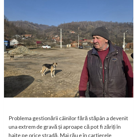
Problema gestionării câinilor fără stăpân a devenit
una extrem de gravă și aproape că pot fi zăriți în
haite pe orice stradă. Mai rău e în cartierele