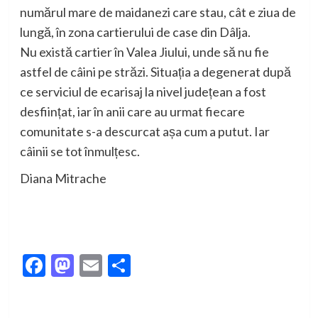
numărul mare de maidanezi care stau, cât e ziua de
lungă, în zona cartierului de case din Dâlja.
Nu există cartier în Valea Jiului, unde să nu fie
astfel de câini pe străzi. Situația a degenerat după
ce serviciul de ecarisaj la nivel județean a fost
desființat, iar în anii care au urmat fiecare
comunitate s-a descurcat așa cum a putut. Iar
câinii se tot înmulțesc.
Diana Mitrache
Facebook
Mastodon
Email
Partajează