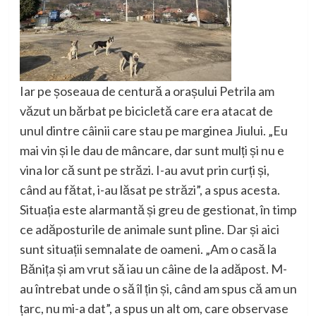
Iar pe șoseaua de centură a orașului Petrila am
văzut un bărbat pe bicicletă care era atacat de
unul dintre câinii care stau pe marginea Jiului. „Eu
mai vin și le dau de mâncare, dar sunt mulți și nu e
vina lor că sunt pe străzi. I-au avut prin curți și,
când au fătat, i-au lăsat pe străzi”, a spus acesta.
Situația este alarmantă și greu de gestionat, în timp
ce adăposturile de animale sunt pline. Dar și aici
sunt situații semnalate de oameni. „Am o casă la
Bănița și am vrut să iau un câine de la adăpost. M-
au întrebat unde o să îl țin și, când am spus că am un
țarc, nu mi-a dat”, a spus un alt om, care observase