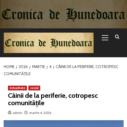
Sari
la
conținut
Primary
Menu
HOME
2026
MARTIE
4
CÂINII DE LA PERIFERIE, COTROPESC
COMUNITĂȚILE
Actualitate
social
Câinii de la periferie, cotropesc
comunitățile
admin
martie 4, 2026