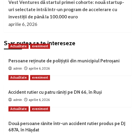
Vest Ventures dă startul primei cohorte: nouă startup-
uri selectate intră într-un program de accelerare cu
investiții de până la 100.000 euro
aprilie 6, 2026
S-ar putea sa te intereseze
Actualitate
eveniment
Persoane reținute de polițiștii din municipiul Petroșani
aprilie 6, 2026
admin
Actualitate
eveniment
Accident rutier cu patru răniți pe DN 66, în Ruși
aprilie 6, 2026
admin
Actualitate
eveniment
Două persoane rănite într-un accident rutier produs pe DJ
687A, în Hășdat