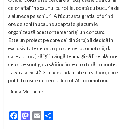
celor aflați în scaunul cu rotile, odată cu bucuria de
a aluneca pe schiuri. A făcut asta gratis, oferind
ore de schi în scaune adaptate și acum le
organizează acestor temerari și un concurs.
Este un proiect pe care cei din Straja îl dedică în
exclusivitate celor cu probleme locomotorii, dar
care au curaj să își învingă teama și să li se alăture
celor ce sunt gata să îi încânte cu o tură la munte.
La Straja există 3 scaune adaptate cu schiuri, care
pot fi folosite de cei cu dificultăți locomotorii.
Diana Mitrache
Facebook
Mastodon
Email
Partajează