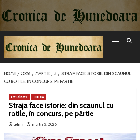
Sari
la
conținut
Primary
Menu
HOME
2026
MARTIE
3
STRAJA FACE ISTORIE: DIN SCAUNUL
CU ROTILE, ÎN CONCURS, PE PÂRTIE
Actualitate
Turism
Straja face istorie: din scaunul cu
rotile, în concurs, pe pârtie
admin
martie 3, 2026