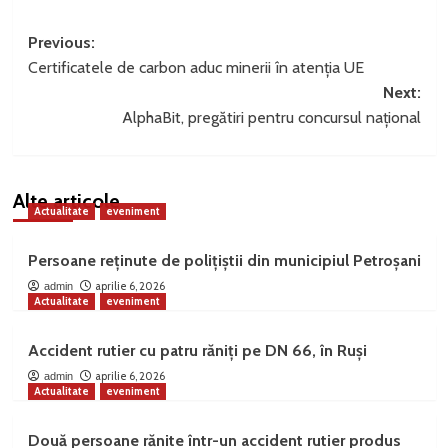
Post
Previous:
Certificatele de carbon aduc minerii în atenția UE
navigation
Next:
AlphaBit, pregătiri pentru concursul național
Alte articole
Actualitate
eveniment
Persoane reținute de polițiștii din municipiul Petroșani
aprilie 6, 2026
admin
Actualitate
eveniment
Accident rutier cu patru răniți pe DN 66, în Ruși
aprilie 6, 2026
admin
Actualitate
eveniment
Două persoane rănite într-un accident rutier produs