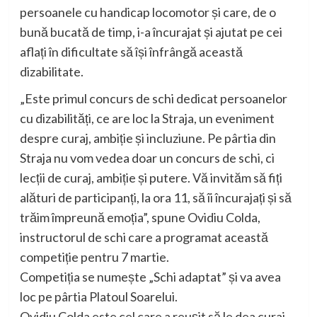
persoanele cu handicap locomotor și care, de o
bună bucată de timp, i-a încurajat și ajutat pe cei
aflați în dificultate să își înfrângă această
dizabilitate.
„Este primul concurs de schi dedicat persoanelor
cu dizabilități, ce are loc la Straja, un eveniment
despre curaj, ambiție și incluziune. Pe pârtia din
Straja nu vom vedea doar un concurs de schi, ci
lecții de curaj, ambiție și putere. Vă invităm să fiți
alături de participanți, la ora 11, să îi încurajați și să
trăim împreună emoția”, spune Ovidiu Colda,
instructorul de schi care a programat această
competiție pentru 7 martie.
Competiția se numește „Schi adaptat” și va avea
loc pe pârtia Platoul Soarelui.
Ovidiu Colda este cel care a reușit să le dea curaj