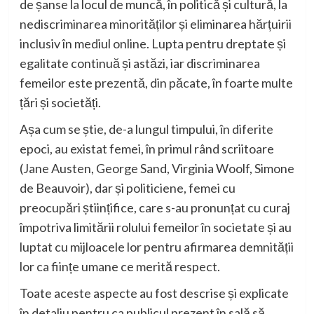
de șanse la locul de muncă, în politică și cultură, la
nediscriminarea minorităților și eliminarea
hărțuirii
inclusiv în mediul on
line.
Lupta pentru dreptate și
egalitate continuă și astăzi, iar discriminarea
femeilor este prezentă, din păcate, în f
oarte multe
țări și societăți.
Așa cum se știe, de-a lungul timpului, în diferite
epoci, au existat femei, în pr
imul rând scriitoare
(Jane Auste
n, George Sand,
Virginia Woolf, Simone
d
e Beauvoir), dar și politiciene, femei cu
preocupări științifice, care s-au pronunțat cu curaj
împotriva limitării rolului femeilor în societate și au
luptat cu mijloacele lor pentru afirmarea demnității
lor ca ființe umane ce merită respect.
Toate aceste aspecte au fost descrise și explicate
în detaliu pent
ru ca publicul prezent în sală
să