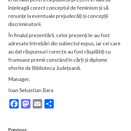
înțeleagă corect conceptul de feminism și să
renunțe la eventuale prejudecăți și concepții
discriminatorii.
În finalul prezentării, celor prezenți le-au fost
adresate întrebări din subiectul
expus
,
iar cei care
au dat răspunsuri corecte au fost răsplătiți cu
frumoase premii
constând în cărți și diplome
oferite de Biblioteca Județeană.
Manager,
Ioan Sebastian Bara
Facebook
Mastodon
Email
Partajează
Post
Previous: