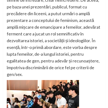
semne de întrebare, chiar neîncredere. De aceea,
p
e baza unei prezentări
, publicul, format cu
precădere din liceeni, a putut urmări o amplă
prezentare a conceptului de feminism, această
amplă mișcare de emancipare a femeilor, adevărat
ferment care a jucat un rol semnificativ în
dezvoltarea istoriei, a societății și ideologiilor. În
esență, într-o primă abordare, este vorba despre
lupta femeilor, de-a lungul istoriei, pentru
egalitatea de gen, pentru adevăr și recunoaștere,
împotriva discriminării de orice fel pe criterii de
gen/sex.