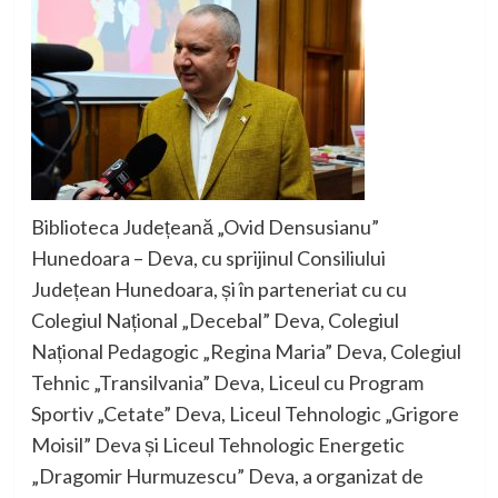
Biblioteca Județeană „Ovid Densusianu”
Hunedoara
–
Deva
, cu sprijinul Consiliului
Județean Hunedoara,
și în parteneriat cu
cu
Colegiul Național „Decebal” Deva, Colegiul
Național Pedagogic „Regina Maria” Deva, Colegiul
Tehnic „Transilvania” Deva, Liceul cu Program
Sportiv „Cetate” Deva, Liceul T
ehnologic „Grigore
Moisil” Deva și
Liceul Tehnologic Energetic
„Dragomir Hurmuzescu” Deva
,
a organizat de