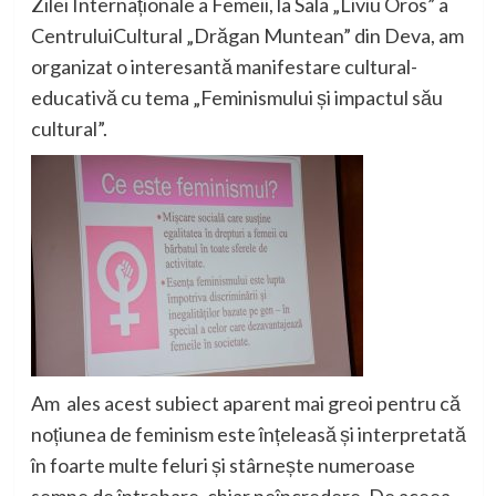
Zilei Internaționale a F
emeii, la Sala „Liviu Oros”
a
Centrului
Cultur
al
„Drăgan Muntean”
din Deva
, am
organizat o interesantă
manifestare cultura
l-
educativă
cu tema „
F
eminismului și impactul său
cultural
”.
Am ales acest subiect aparent mai greoi pentru că
noțiunea de feminism este înțeleasă și interpretată
în foarte multe feluri și stârnește numeroase