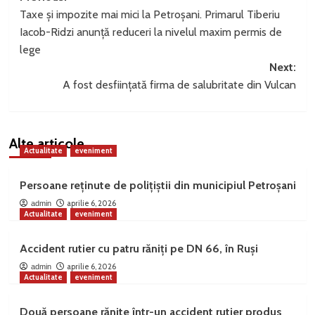
Taxe și impozite mai mici la Petroșani. Primarul Tiberiu
navigation
Iacob-Ridzi anunță reduceri la nivelul maxim permis de
lege
Next:
A fost desființată firma de salubritate din Vulcan
Alte articole
Actualitate
eveniment
Persoane reținute de polițiștii din municipiul Petroșani
aprilie 6, 2026
admin
Actualitate
eveniment
Accident rutier cu patru răniți pe DN 66, în Ruși
aprilie 6, 2026
admin
Actualitate
eveniment
Două persoane rănite într-un accident rutier produs