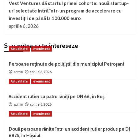
Vest Ventures dă startul primei cohorte: nouă startup-
uri selectate intră într-un program de accelerare cu
investiții de până la 100.000 euro
aprilie 6, 2026
S-ar putea sa te intereseze
Actualitate
eveniment
Persoane reținute de polițiștii din municipiul Petroșani
aprilie 6, 2026
admin
Actualitate
eveniment
Accident rutier cu patru răniți pe DN 66, în Ruși
aprilie 6, 2026
admin
Actualitate
eveniment
Două persoane rănite într-un accident rutier produs pe DJ
687A, în Hășdat