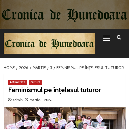
Sari
la
conținut
Primary
Menu
HOME
2026
MARTIE
3
FEMINISMUL PE ÎNȚELESUL TUTUROR
Actualitate
cultura
Feminismul pe înțelesul tuturor
admin
martie 3, 2026