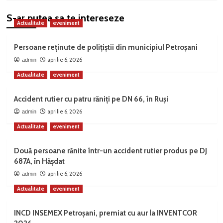
S-ar putea sa te intereseze
Actualitate
eveniment
Persoane reținute de polițiștii din municipiul Petroșani
aprilie 6, 2026
admin
Actualitate
eveniment
Accident rutier cu patru răniți pe DN 66, în Ruși
aprilie 6, 2026
admin
Actualitate
eveniment
Două persoane rănite într-un accident rutier produs pe DJ
687A, în Hășdat
aprilie 6, 2026
admin
Actualitate
eveniment
INCD INSEMEX Petroșani, premiat cu aur la INVENTCOR