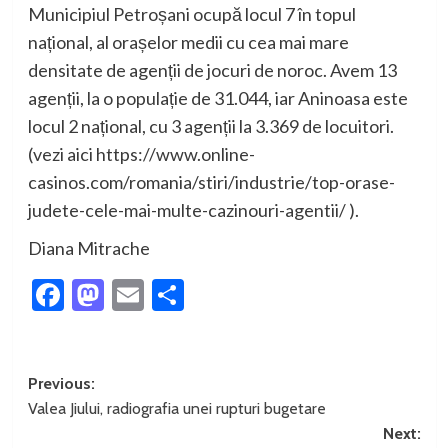
Municipiul Petroșani ocupă locul 7 în topul
național, al orașelor medii cu cea mai mare
densitate de agenții de jocuri de noroc. Avem 13
agenții, la o populație de 31.044, iar Aninoasa este
locul 2 național, cu 3 agenții la 3.369 de locuitori.
(vezi aici https://www.online-
casinos.com/romania/stiri/industrie/top-orase-
judete-cele-mai-multe-cazinouri-agentii/ ).
Diana Mitrache
Facebook
Mastodon
Email
Partajează
Post
Previous:
Valea Jiului, radiografia unei rupturi bugetare
navigation
Next: