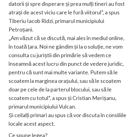
datorii și spre disperare și prea mulți tineri au fost
atrași de acest viciu care le fură viitorul”, a spus
Tiberiu Iacob Ridzi, primarul municipiului
Petroșani.
„Am văzut că se discută, mai ales în mediul online,
în toată țara. Noi ne gândim și la o soluție, ne vom
consulta cu juriștii din primărie să vedem ce
înseamnă acest lucru din punct de vedere juridic,
pentru că sunt mai multe variante. Putem să le
scoatem la marginea orașului, sau să le scoatem
doar pe cele de la parterul blocului, sau să le
scoatem cu totul”, a spus și Cristian Merișanu,
primarul municipiului Vulcan.
Și ceilalți primari au spus că vor discuta în consiliile
locale acest aspect.
Ce spune legea?