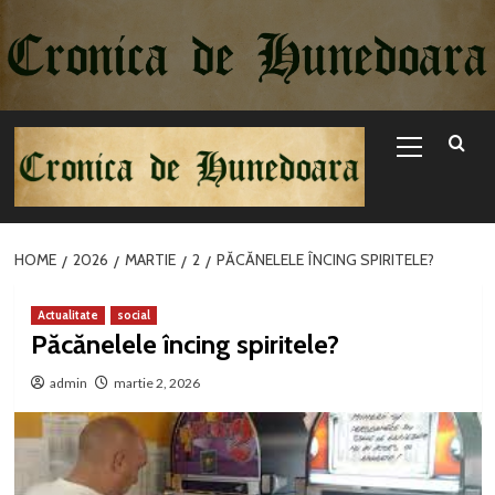
Sari
la
conținut
Primary
Menu
HOME
2026
MARTIE
2
PĂCĂNELELE ÎNCING SPIRITELE?
Actualitate
social
Păcănelele încing spiritele?
admin
martie 2, 2026