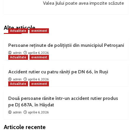
Valea Jiului poate avea impozite scăzute
Alte articole
Actualitate
eveniment
Persoane reținute de polițiștii din municipiul Petroșani
aprilie 6, 2026
admin
Actualitate
eveniment
Accident rutier cu patru răniți pe DN 66, în Ruși
aprilie 6, 2026
admin
Actualitate
eveniment
Două persoane rănite într-un accident rutier produs
pe DJ 687A, în Hășdat
aprilie 6, 2026
admin
Articole recente