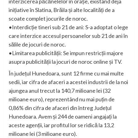
interzicerea păcănelelor în orașe, existând deja
inițiative în Slatina, Brăila și alte localități de a
scoate complet jocurile de noroc.
•Interdicție tineri sub 21 de ani: S-a adoptat o lege
care interzice accesul persoanelor sub 21 de ani în
sălile de jocuri de noroc.
•Limitarea publicității: Se impun restricții majore
asupra publicității la jocuri de noroc online și TV.
În județul Hunedoara, sunt 12 firme cu mai multe
sedii, iar cifra de afaceri a acestei industrii de la noi
ajungea anul trecut la 140,7 milioane lei (32
milioane euro), reprezentând nu mai puțin de
0,86% din cifra de afaceri din întreg Județul
Hunedoara. Avem și 244 de oameni angajați la
aceste agenții, iar profitul lor se ridică la 13,2
milioane lei (3 milioane euro).