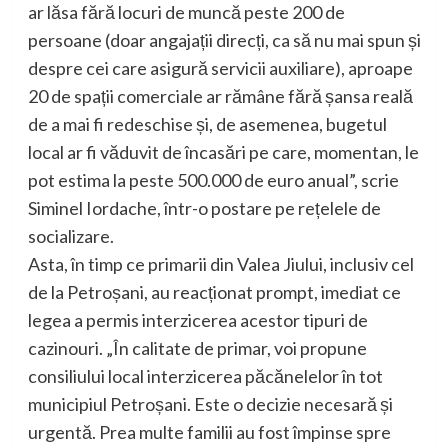
ar lăsa fără locuri de muncă peste 200 de
persoane (doar angajații direcți, ca să nu mai spun și
despre cei care asigură servicii auxiliare), aproape
20 de spații comerciale ar rămâne fără șansa reală
de a mai fi redeschise și, de asemenea, bugetul
local ar fi văduvit de încasări pe care, momentan, le
pot estima la peste 500.000 de euro anual”, scrie
Siminel Iordache, într-o postare pe rețelele de
socializare.
Asta, în timp ce primarii din Valea Jiului, inclusiv cel
de la Petroșani, au reacționat prompt, imediat ce
legea a permis interzicerea acestor tipuri de
cazinouri. „În calitate de primar, voi propune
consiliului local interzicerea păcănelelor în tot
municipiul Petroșani. Este o decizie necesară și
urgentă. Prea multe familii au fost împinse spre