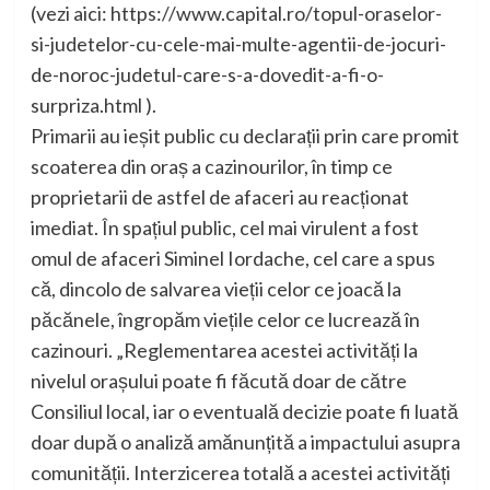
(vezi aici: https://www.capital.ro/topul-oraselor-
si-judetelor-cu-cele-mai-multe-agentii-de-jocuri-
de-noroc-judetul-care-s-a-dovedit-a-fi-o-
surpriza.html ).
Primarii au ieșit public cu declarații prin care promit
scoaterea din oraș a cazinourilor, în timp ce
proprietarii de astfel de afaceri au reacționat
imediat. În spațiul public, cel mai virulent a fost
omul de afaceri Siminel Iordache, cel care a spus
că, dincolo de salvarea vieții celor ce joacă la
păcănele, îngropăm viețile celor ce lucrează în
cazinouri. „Reglementarea acestei activități la
nivelul orașului poate fi făcută doar de către
Consiliul local, iar o eventuală decizie poate fi luată
doar după o analiză amănunțită a impactului asupra
comunității. Interzicerea totală a acestei activități