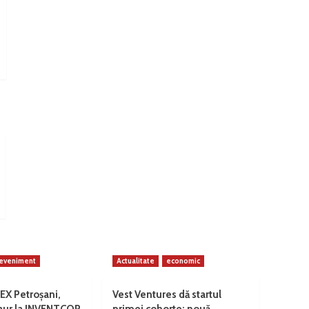
eveniment
Actualitate
economic
EX Petroșani,
Vest Ventures dă startul
 aur la INVENTCOR
primei cohorte: nouă