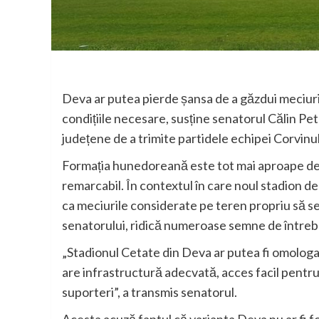
Deva ar putea pierde șansa de a găzdui meciuri 
condițiile necesare, susține senatorul Călin Pet
județene de a trimite partidele echipei Corvin
Formația hunedoreană este tot mai aproape de 
remarcabil. În contextul în care noul stadion de
ca meciurile considerate pe teren propriu să se
senatorului, ridică numeroase semne de întreb
„Stadionul Cetate din Deva ar putea fi omologat, 
are infrastructură adecvată, acces facil pentru 
suporteri”, a transmis senatorul.
Acesta acuză faptul că varianta Deva nu ar fi fos