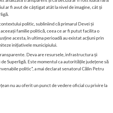
ul ar fi avut de câștigat atât la nivel de imagine, cât și
ligă.
ntextului politic, subliniind că primarul Devei și
ceeași familie politică, ceea ce ar fi putut facilita o
usține acesta, în ultima perioadă au existat acțiuni prin
iteze inițiativele municipiului.
transparente. Deva are resursele, infrastructura și
de Superligă. Este momentul ca autoritățile județene să
nvenabile politic”, a mai declarat senatorul Călin Petru
țean nu au oferit un punct de vedere oficial cu privire la