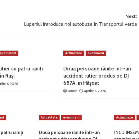
Next:
Lupeniul introduce noi autobuze în Transportul verde
eveniment
Actualitate
eveniment
tier cu patru răniți
Două persoane rănite într-un
în Ruși
accident rutier produs pe DJ
687A, în Hășdat
rilie 6, 2026
aprilie 6, 2026
admin
ent
Actualitate
eveniment
Actualitate
 patru răniți
Două persoane rănite într-un
INCD INSEM
accident rutier produs pe DJ
premiat cu