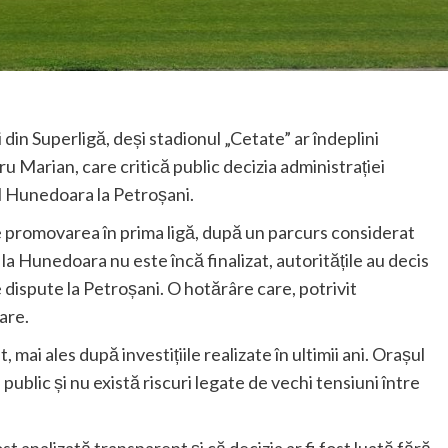
din Superligă, deși stadionul „Cetate” ar îndeplini
ru Marian, care critică public decizia administrației
ul Hunedoara la Petroșani.
promovarea în prima ligă, după un parcurs considerat
 la Hunedoara nu este încă finalizat, autoritățile au decis
 dispute la Petroșani. O hotărâre care, potrivit
are.
mai ales după investițiile realizate în ultimii ani. Orașul
public și nu există riscuri legate de vechi tensiuni între
t analizată transparent și că decizia ar fi fost luată fără