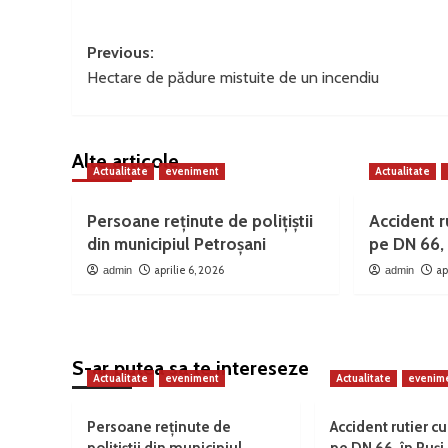
Post
Previous:
Hectare de pădure mistuite de un incendiu
navigation
Alte articole
Actualitate
eveniment
Actualitate
Persoane reținute de polițiștii
Accident ru
din municipiul Petroșani
pe DN 66, 
aprilie 6, 2026
ap
admin
admin
S-ar putea sa te intereseze
Actualitate
eveniment
Actualitate
evenim
Persoane reținute de
Accident rutier cu
polițiștii din municipiul
pe DN 66, în Ruși