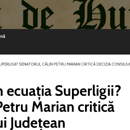
ină
UPERLIGII? SENATORUL CĂLIN PETRU MARIAN CRITICĂ DECIZIA CONSILIU
 ecuația Superligii?
etru Marian critică
ui Județean