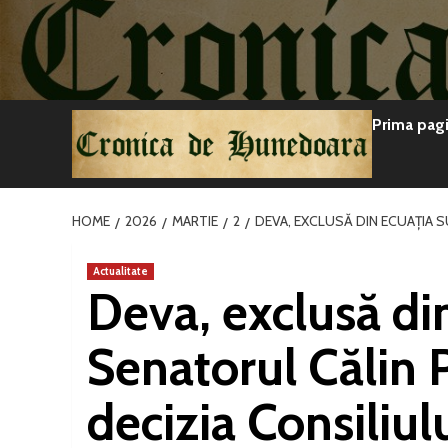
Sari
la
conținut
Prima pag
HOME
2026
MARTIE
2
DEVA, EXCLUSĂ DIN ECUAȚIA S
Actualitate
Deva, exclusă din
Senatorul Călin P
decizia Consiliul