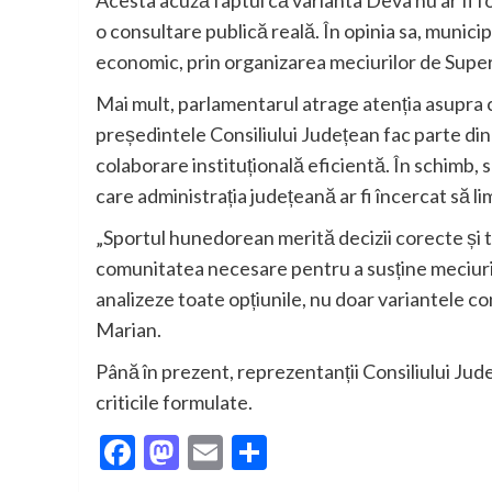
o consultare publică reală. În opinia sa, municipi
economic, prin organizarea meciurilor de Super
Mai mult, parlamentarul atrage atenția asupra co
președintele Consiliului Județean fac parte din a
colaborare instituțională eficientă. În schimb, s
care administrația județeană ar fi încercat să lim
„Sportul hunedorean merită decizii corecte și 
comunitatea necesare pentru a susține meciuri 
analizeze toate opțiunile, nu doar variantele co
Marian.
Până în prezent, reprezentanții Consiliului Jude
criticile formulate.
Facebook
Mastodon
Email
Partajează