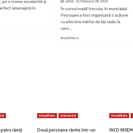
t, pe o vreme excelentă și
februarie 28, 2026
admin
perfect amenajată în
În cursul nopții trecute, în municipiul
Petroșani a fost organizată o acțiune
cu efective mărite de tip razie, la
ad
care...
re
out
Read
Read More
pa
more
ul
about
can,
Razie
petiție
cu
efective
are
mărite
în
ste
municipiul
0
Petroșani.
Polițiști,
iori
jandarmi
și
reprezentanți
ent
Actualitate
eveniment
Actualitate
ISU
Hunedoara
au
 patru răniți
Două persoane rănite într-un
INCD INSEM
acționat