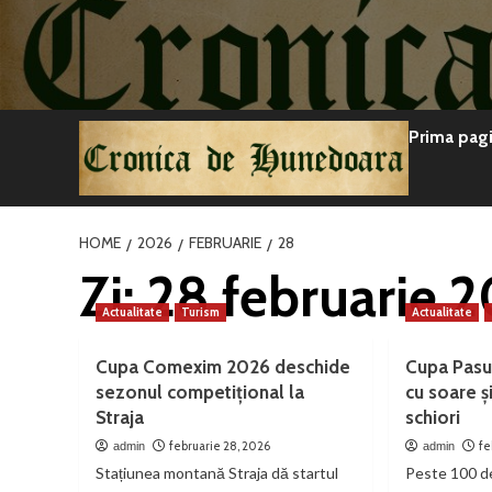
Sari
la
conținut
Prima pag
HOME
2026
FEBRUARIE
28
Zi:
28 februarie 
Actualitate
Turism
Actualitate
Cupa Comexim 2026 deschide
Cupa Pasu
sezonul competițional la
cu soare ș
Straja
schiori
februarie 28, 2026
fe
admin
admin
Stațiunea montană Straja dă startul
Peste 100 de