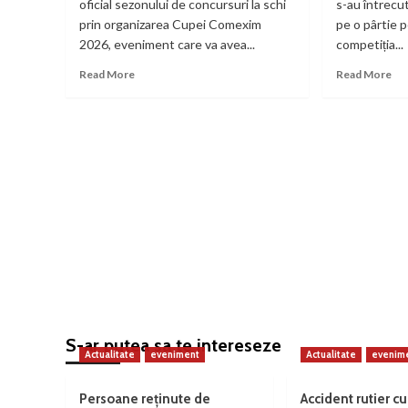
oficial sezonului de concursuri la schi
s-au întrecu
prin organizarea Cupei Comexim
pe o pârtie 
2026, eveniment care va avea...
competiția...
Read
Re
Read More
Read More
more
mo
about
ab
Cupa
Cu
Comexim
Pas
2026
Vâl
deschide
com
sezonul
cu
competițional
so
la
și
Straja
pe
10
de
sch
S-ar putea sa te intereseze
Actualitate
eveniment
Actualitate
evenim
Persoane reținute de
Accident rutier cu