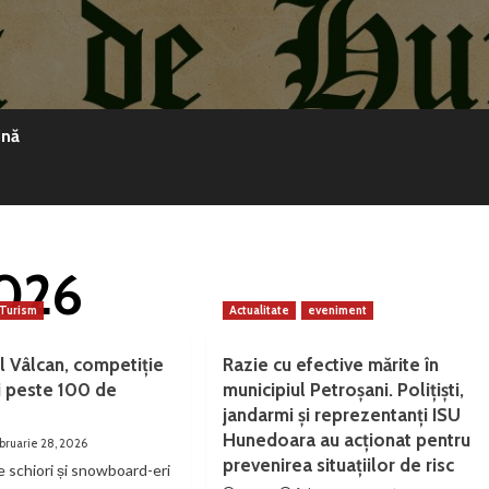
ină
2026
Turism
Actualitate
eveniment
l Vâlcan, competiție
Razie cu efective mărite în
i peste 100 de
municipiul Petroșani. Polițiști,
jandarmi și reprezentanți ISU
Hunedoara au acționat pentru
bruarie 28, 2026
prevenirea situațiilor de risc
 schiori și snowboard-eri