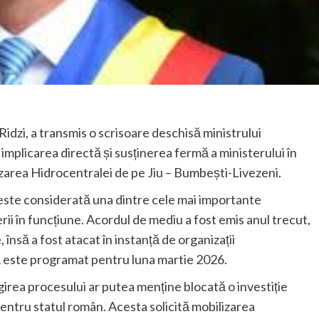
idzi, a transmis o scrisoare deschisă ministrului
mplicarea directă și susținerea fermă a ministerului în
zarea Hidrocentralei de pe Jiu – Bumbești-Livezeni.
, este considerată una dintre cele mai importante
ii în funcțiune. Acordul de mediu a fost emis anul trecut,
 însă a fost atacat în instanță de organizații
este programat pentru luna martie 2026.
ngirea procesului ar putea menține blocată o investiție
pentru statul român. Acesta solicită mobilizarea