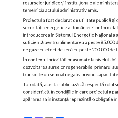
resurselor juridice și instituționale ale ministe
temeinicia actului administrativ emis.
Proiectul a fost declarat de utilitate publică și
securității energetice a României. Conform dat
introducerea în Sistemul Energetic Național a
suficientă pentru alimentarea a peste 85.000 d
de gaze cu efect de seră cu peste 200.000 de t
În contextul priorităților asumate la nivelul 
dezvoltarea surselor regenerabile, primarul susț
transmite un semnal negativ privind capacitatea
Totodată, acesta subliniază că respectă rolul soc
consideră că, în condițiile în care proiectul a p
apărarea sa în instanță reprezintă o obligație in