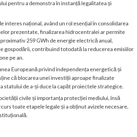
rului pentru a demonstra în instanță legalitatea și
 de interes național, având un rol esențial în consolidarea
elor prezentate, finalizarea hidrocentralei ar permite
 aproximativ 259 GWh de energie electrică anual,
e gospodării, contribuind totodată la reducerea emisiilor
one pe an.
Uniunea Europeană privind independența energetică și
ine că blocarea unei investiții aproape finalizate
 statului de a-și duce la capăt proiectele strategice.
ietății civile și importanța protecției mediului, însă
arcurs toate etapele legale și a obținut avizele necesare,
stituțională.