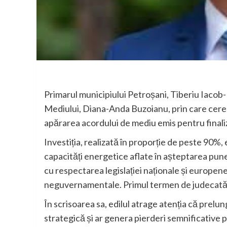
Primarul municipiului Petroșani, Tiberiu Iacob-R
Mediului, Diana-Anda Buzoianu, prin care cere i
apărarea acordului de mediu emis pentru finali
Investiția, realizată în proporție de peste 90%
capacități energetice aflate în așteptarea puner
cu respectarea legislației naționale și europene,
neguvernamentale. Primul termen de judecată 
În scrisoarea sa, edilul atrage atenția că prelu
strategică și ar genera pierderi semnificative 