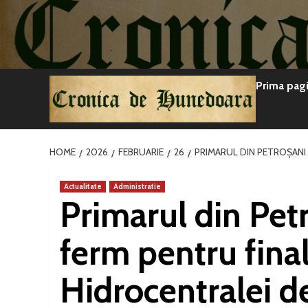
Sari
la
conținut
Prima pag
HOME
2026
FEBRUARIE
26
PRIMARUL DIN PETROȘANI 
Actualitate
Administratie
Primarul din Petro
ferm pentru fina
Hidrocentralei d