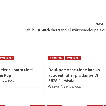
Next:
Labubu și Stitch dau trend-ul mărțișoarelor pe aici
eveniment
Actualitate
eveniment
tier cu patru răniți
Două persoane rănite într-un
în Ruși
accident rutier produs pe DJ
687A, în Hășdat
rilie 6, 2026
aprilie 6, 2026
admin