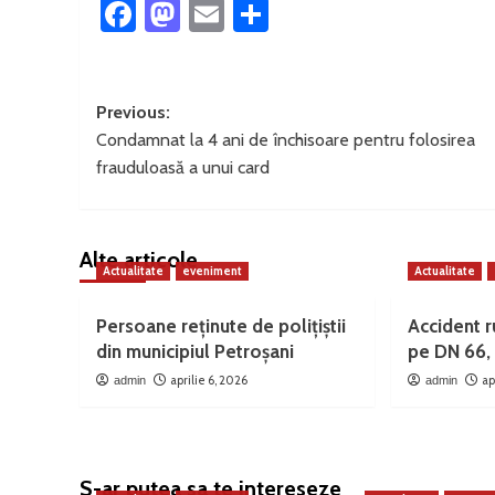
Facebook
Mastodon
Email
Partajează
Post
Previous:
Condamnat la 4 ani de închisoare pentru folosirea
navigation
frauduloasă a unui card
Alte articole
Actualitate
eveniment
Actualitate
Persoane reținute de polițiștii
Accident ru
din municipiul Petroșani
pe DN 66, 
aprilie 6, 2026
ap
admin
admin
S-ar putea sa te intereseze