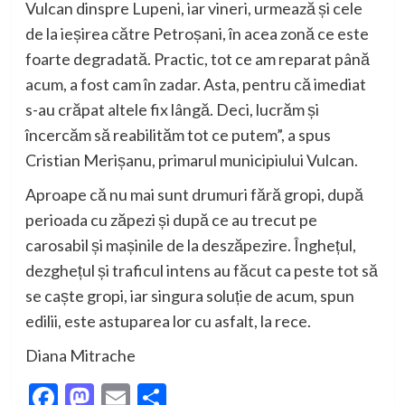
Vulcan dinspre Lupeni, iar vineri, urmează și cele
de la ieșirea către Petroșani, în acea zonă ce este
foarte degradată. Practic, tot ce am reparat până
acum, a fost cam în zadar. Asta, pentru că imediat
s-au crăpat altele fix lângă. Deci, lucrăm și
încercăm să reabilităm tot ce putem”, a spus
Cristian
Merișanu
, primarul municipiului Vulcan.
Aproape că nu mai sunt drumuri fără gropi, după
perioada cu zăpezi și după ce au trecut pe
carosabil și mașinile de la deszăpezire. Înghețul,
dezghețul și traficul intens au făcut ca peste tot să
se caște gropi, iar singura soluție de acum, spun
edilii, este astuparea lor cu asfalt, la rece.
Diana Mitrache
Facebook
Mastodon
Email
Partajează