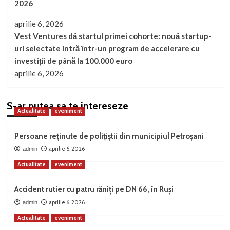
2026
aprilie 6, 2026
Vest Ventures dă startul primei cohorte: nouă startup-
uri selectate intră într-un program de accelerare cu
investiții de până la 100.000 euro
aprilie 6, 2026
S-ar putea sa te intereseze
Actualitate
eveniment
Persoane reținute de polițiștii din municipiul Petroșani
aprilie 6, 2026
admin
Actualitate
eveniment
Accident rutier cu patru răniți pe DN 66, în Ruși
aprilie 6, 2026
admin
Actualitate
eveniment