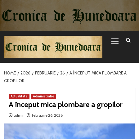
Sari
la
conținut
Primary
Menu
HOME
2026
FEBRUARIE
26
A ÎNCEPUT MICA PLOMBARE A
GROPILOR
Actualitate
Administratie
A început mica plombare a gropilor
admin
februarie 26, 2026