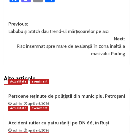
Post
Previous:
Labubu și Stitch dau trend-ul mărțișoarelor pe aici
navigation
Next:
Risc însemnat spre mare de avalanșă în zona înaltă a
masivului Parâng
Alte articole
Actualitate
eveniment
Persoane reținute de polițiștii din municipiul Petroșani
aprilie 6, 2026
admin
Actualitate
eveniment
Accident rutier cu patru răniți pe DN 66, în Ruși
aprilie 6, 2026
admin