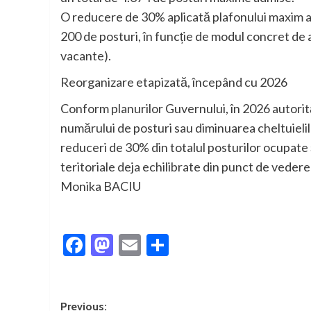
O reducere de 30% aplicată plafonului maxim ar 
200 de posturi, în funcție de modul concret de ap
vacante).
Reorganizare etapizată, începând cu 2026
Conform planurilor Guvernului, în 2026 autorit
numărului de posturi sau diminuarea cheltuielil
reduceri de 30% din totalul posturilor ocupate ș
teritoriale deja echilibrate din punct de vedere
Monika BACIU
Facebook
Mastodon
Email
Partajează
Post
Previous: