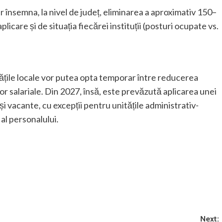
însemna, la nivel de județ, eliminarea a aproximativ 150–
licare și de situația fiecărei instituții (posturi ocupate vs.
ățile locale vor putea opta temporar între reducerea
or salariale. Din 2027, însă, este prevăzută aplicarea unei
i vacante, cu excepții pentru unitățile administrativ-
 al personalului.
Next: