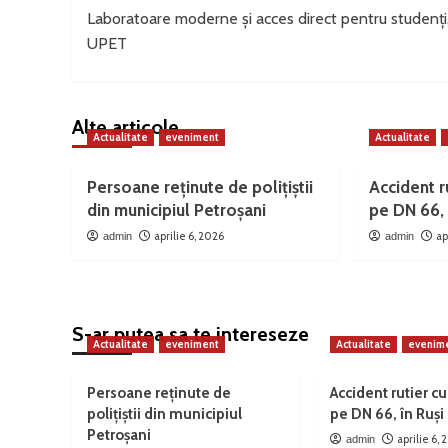
Laboratoare moderne și acces direct pentru studenți,
navigation
UPET
Alte articole
Actualitate
eveniment
Actualitate
Persoane reținute de polițiștii
Accident ru
din municipiul Petroșani
pe DN 66, 
aprilie 6, 2026
ap
admin
admin
S-ar putea sa te intereseze
Actualitate
eveniment
Actualitate
evenim
Persoane reținute de
Accident rutier cu
polițiștii din municipiul
pe DN 66, în Ruși
Petroșani
aprilie 6,
admin