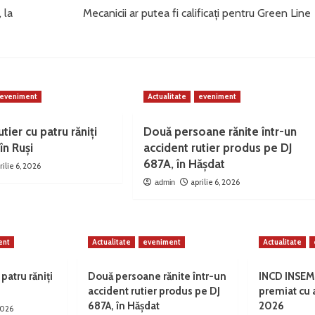
 la
Mecanicii ar putea fi calificați pentru Green Line
eveniment
Actualitate
eveniment
tier cu patru răniți
Două persoane rănite într-un
în Ruși
accident rutier produs pe DJ
687A, în Hășdat
rilie 6, 2026
aprilie 6, 2026
admin
ent
Actualitate
eveniment
Actualitate
 patru răniți
Două persoane rănite într-un
INCD INSEM
accident rutier produs pe DJ
premiat cu
687A, în Hășdat
2026
 2026