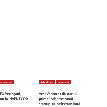
eveniment
Actualitate
economic
EX Petroșani,
Vest Ventures dă startul
 aur la INVENTCOR
primei cohorte: nouă
startup-uri selectate intră