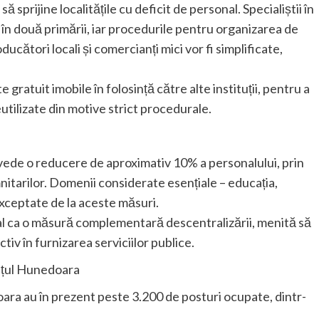
 sprijine localitățile cu deficit de personal. Specialiștii în
în două primării, iar procedurile pentru organizarea de
cători locali și comercianți mici vor fi simplificate,
 gratuit imobile în folosință către alte instituții, pentru a
neutilizate din motive strict procedurale.
evede o reducere de aproximativ 10% a personalului, prin
nitarilor. Domenii considerate esențiale – educația,
exceptate de la aceste măsuri.
l ca o măsură complementară descentralizării, menită să
ctiv în furnizarea serviciilor publice.
dețul Hunedoara
oara au în prezent peste 3.200 de posturi ocupate, dintr-