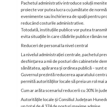
Pachetul administrativ introduce soluții menite să
proiecte vor putea lucra cu jumătate de normă 
evenimente sau închirierea de spații pentru produ
reducând costurile administrative.
Totodată, instituțiile publice vor putea transmite
evita situațiile în care clădirile publice rămân 
Reduceri de personal la nivel central
La nivelul administrației centrale, pachetul pr
desființarea a mii de posturi din cabinetele dem
sănătatea, apărarea și ordinea publică – sunt 
Guvernul prezintă reducerea aparatului centra
permită autorităților locale să preia un rol mai a
Cum ar arăta scenariul reducerii cu 30% în ju
Autoritățile locale și Consiliul Județean Huned
un total de 4.374 de posturi maxime admise.