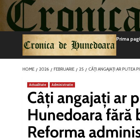
Sari
la
conținut
Prima pag
HOME
2026
FEBRUARIE
25
CÂȚI ANGAJAȚI AR PUTEA 
Actualitate
Administratie
Câți angajați ar 
Hunedoara fără b
Reforma administ