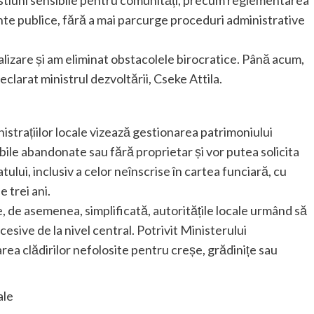
estiuni sensibile pentru comunități, precum reglementarea
te publice, fără a mai parcurge proceduri administrative
lizare și am eliminat obstacolele birocratice. Până acum,
eclarat ministrul dezvoltării, Cseke Attila.
istrațiilor locale vizează gestionarea patrimoniului
bile abandonate sau fără proprietar și vor putea solicita
tului, inclusiv a celor neînscrise în cartea funciară, cu
e trei ani.
, de asemenea, simplificată, autoritățile locale urmând să
esive de la nivel central. Potrivit Ministerului
rea clădirilor nefolosite pentru creșe, grădinițe sau
ale