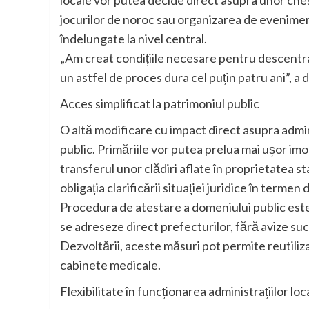
locale vor putea decide direct asupra unor ch
jocurilor de noroc sau organizarea de evenimen
îndelungate la nivel central.
„Am creat condițiile necesare pentru descentra
un astfel de proces dura cel puțin patru ani”, a d
Acces simplificat la patrimoniul public
O altă modificare cu impact direct asupra admin
public. Primăriile vor putea prelua mai ușor imo
transferul unor clădiri aflate în proprietatea sta
obligația clarificării situației juridice în termen d
Procedura de atestare a domeniului public este
se adreseze direct prefecturilor, fără avize succ
Dezvoltării, aceste măsuri pot permite reutiliza
cabinete medicale.
Flexibilitate în funcționarea administrațiilor loc