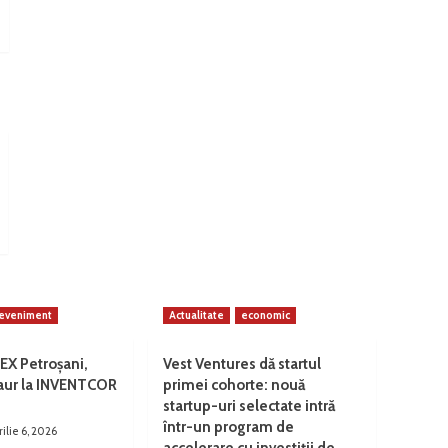
eveniment
Actualitate
economic
EX Petroșani,
Vest Ventures dă startul
 aur la INVENTCOR
primei cohorte: nouă
startup-uri selectate intră
într-un program de
rilie 6, 2026
accelerare cu investiții de