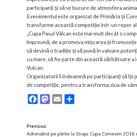
participanți și să se bucure de atmosfera anim
Evenimentul este organizat de Primăria și Consil
transforme această competiție într-un reper al s
„Cupa Pasul Vâlcan este mai mult decât o compet
împreună, de a promova mișcarea și frumusețe
să devină o tradiție și să pună în valoare potenți
cu mare, să fie parte din această sărbătoare a i
Vulcan.
Organizatorii îi îndeamnă pe participanți să își
de competiție, pentru a transforma ziua de sâmb
Facebook
Mastodon
Email
Partajează
Post
Previous:
Adrenalină pe pârtie la Straja. Cupa Comexim 2026 