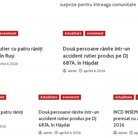
surprize pentru întreaga comunitate
eveniment
Actualitate
eveniment
tier cu patru răniți
Două persoane rănite într-un
în Ruși
accident rutier produs pe DJ
687A, în Hășdat
rilie 6, 2026
aprilie 6, 2026
admin
ent
Actualitate
eveniment
Actualitate
 patru răniți
Două persoane rănite într-un
INCD INSEM
accident rutier produs pe DJ
premiat cu
687A, în Hășdat
2026
 2026
aprilie 6, 2026
ap
admin
admin