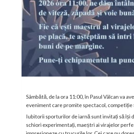
Sâmbătă, de la ora 11:00, în Pasul Vâlcan va ave
eveniment care promite spectacol, competiție și 
Iubitorii sporturilor de iarnă sunt invitați să î
schiori experimentați, maeștri ai virajelor perf
impresioneze cu trucurile lor. Cei care nu doresc