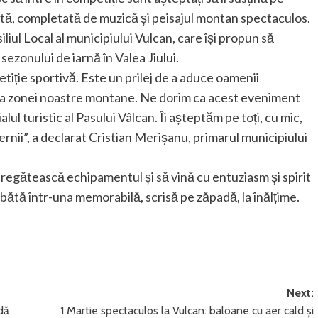
ată, completată de muzică și peisajul montan spectaculos.
iul Local al municipiului Vulcan, care își propun să
ezonului de iarnă în Valea Jiului.
iție sportivă. Este un prilej de a aduce oamenii
a zonei noastre montane. Ne dorim ca acest eveniment
alul turistic al Pasului Vâlcan. Îi așteptăm pe toți, cu mic,
ernii”, a declarat Cristian Merișanu, primarul municipiului
 pregătească echipamentul și să vină cu entuziasm și spirit
ătă într-una memorabilă, scrisă pe zăpadă, la înălțime.
Next:
dă
1 Martie spectaculos la Vulcan: baloane cu aer cald și