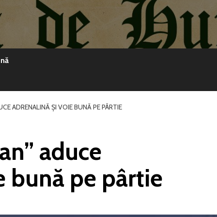
ină
CE ADRENALINĂ ȘI VOIE BUNĂ PE PÂRTIE
can” aduce
e bună pe pârtie