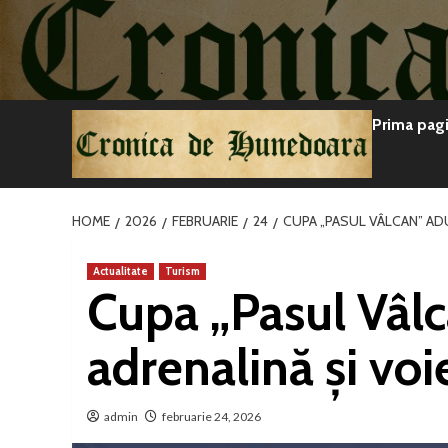
Sari
la
conținut
Prima pag
HOME
2026
FEBRUARIE
24
CUPA „PASUL VÂLCAN” ADU
Actualitate
Turism
Cupa „Pasul Vâl
adrenalină și voi
admin
februarie 24, 2026