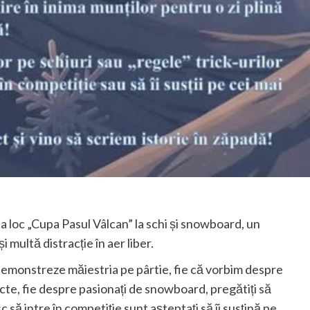
a loc „Cupa Pasul Vâlcan” la schi și snowboard, un
multă distracție în aer liber.
și demonstreze măiestria pe pârtie, fie că vorbim despre
ecte, fie despre pasionați de snowboard, pregătiți să
 să intre în competiție sunt așteptați să îi susțină pe