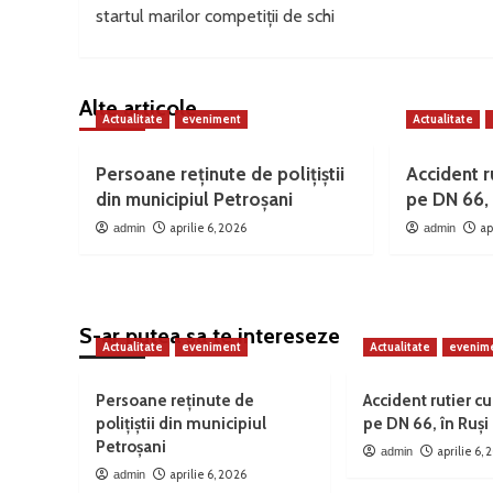
navigation
startul marilor competiții de schi
Alte articole
Actualitate
eveniment
Actualitate
Persoane reținute de polițiștii
Accident ru
din municipiul Petroșani
pe DN 66, 
aprilie 6, 2026
ap
admin
admin
S-ar putea sa te intereseze
Actualitate
eveniment
Actualitate
evenim
Persoane reținute de
Accident rutier cu
polițiștii din municipiul
pe DN 66, în Ruși
Petroșani
aprilie 6,
admin
aprilie 6, 2026
admin