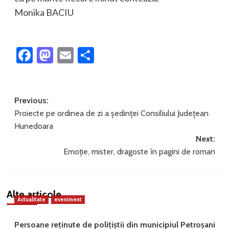
Monika BACIU
Facebook
Mastodon
Email
Partajează
Post
Previous:
Proiecte pe ordinea de zi a ședinței Consiliului Județean
navigation
Hunedoara
Next:
Emoție, mister, dragoste în pagini de roman
Alte articole
Actualitate
eveniment
Persoane reținute de polițiștii din municipiul Petroșani