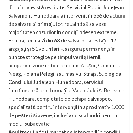
din plin această realitate. Serviciul Public Județean
Salvamont Hunedoara a intervenit în 556 de acțiuni
de salvare și prim ajutor, reușind să salveze
majoritatea cazurilor în condiții adesea extreme.
Echipa, formată din 68 de salvatori atestați – 17
angajați și 51 voluntari –, asigură permanența în
puncte strategice pe timpul verii și iernii,
acoperind zone critice precum Râușor, Câmpul lui
Neag, Poiana Pelegii sau masivul Straja. Sub egida
Consiliului Județean Hunedoara, serviciul
funcționează prin formațiile Valea Jiului și Retezat-
Hunedoara, completate de echipa Salvaspeo,
specializată pentru intervenții în aproximativ 1.000
de peșteri și avene, inclusiv cu scafandri pentru
mediul subacvatic.
Anul trecut a fost marcat de intervenții în condiții