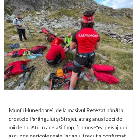
Munții Hunedoarei, de la masivul Retezat până la
crestele Parângului și Strajei, atrag anual zeci de
mii de turiști. În același timp, frumusețea peisajului
ascunde pericole reale, iar anul trecut a confirmat