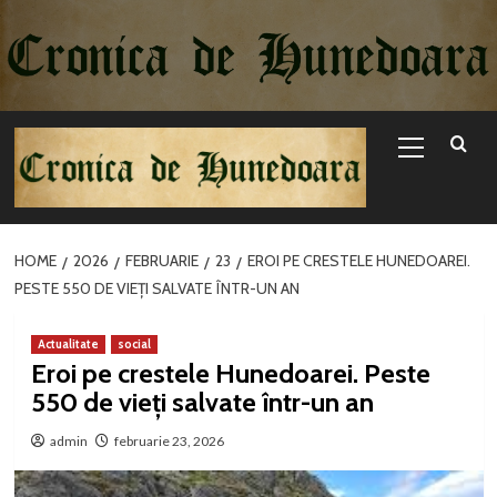
Sari
la
conținut
Primary
Menu
HOME
2026
FEBRUARIE
23
EROI PE CRESTELE HUNEDOAREI.
PESTE 550 DE VIEȚI SALVATE ÎNTR-UN AN
Actualitate
social
Eroi pe crestele Hunedoarei. Peste
550 de vieți salvate într-un an
admin
februarie 23, 2026