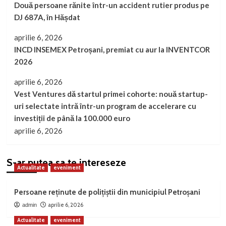
Două persoane rănite într-un accident rutier produs pe
DJ 687A, în Hășdat
aprilie 6, 2026
INCD INSEMEX Petroșani, premiat cu aur la INVENTCOR
2026
aprilie 6, 2026
Vest Ventures dă startul primei cohorte: nouă startup-
uri selectate intră într-un program de accelerare cu
investiții de până la 100.000 euro
aprilie 6, 2026
S-ar putea sa te intereseze
Actualitate
eveniment
Persoane reținute de polițiștii din municipiul Petroșani
aprilie 6, 2026
admin
Actualitate
eveniment