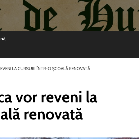
ină
 REVENI LA CURSURI ÎNTR-O ȘCOALĂ RENOVATĂ
ca vor reveni la
oală renovată