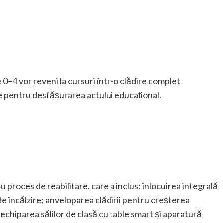
e 0–4 vor reveni la cursuri într-o clădire complet
e pentru desfășurarea actului educațional.
 proces de reabilitare, care a inclus: înlocuirea integrală
 de încălzire; anveloparea clădirii pentru creșterea
echiparea sălilor de clasă cu table smart și aparatură