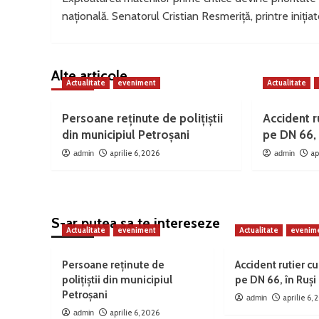
navigation
națională. Senatorul Cristian Resmeriță, printre inițiat
Alte articole
Actualitate
eveniment
Actualitate
Persoane reținute de polițiștii
Accident ru
din municipiul Petroșani
pe DN 66, 
aprilie 6, 2026
ap
admin
admin
S-ar putea sa te intereseze
Actualitate
eveniment
Actualitate
evenim
Persoane reținute de
Accident rutier cu
polițiștii din municipiul
pe DN 66, în Ruși
Petroșani
aprilie 6,
admin
aprilie 6, 2026
admin