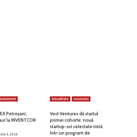
eveniment
Actualitate
economic
EX Petroșani,
Vest Ventures dă startul
 aur la INVENTCOR
primei cohorte: nouă
startup-uri selectate intră
într-un program de
rilie 6, 2026