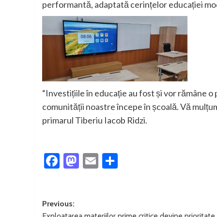
performantă, adaptată cerințelor educației m
“Investițiile în educație au fost și vor rămâne o
comunității noastre începe în școală.
Vă mulțum
primarul Tiberiu Iacob Ridzi.
Facebook
Mastodon
Email
Partajează
Post
Previous:
Exploatarea materiilor prime critice devine prioritate