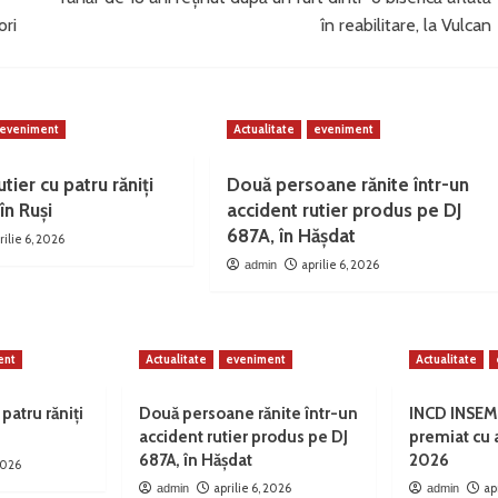
ori
în reabilitare, la Vulcan
eveniment
Actualitate
eveniment
tier cu patru răniți
Două persoane rănite într-un
în Ruși
accident rutier produs pe DJ
687A, în Hășdat
rilie 6, 2026
aprilie 6, 2026
admin
ent
Actualitate
eveniment
Actualitate
 patru răniți
Două persoane rănite într-un
INCD INSEM
accident rutier produs pe DJ
premiat cu
687A, în Hășdat
2026
 2026
aprilie 6, 2026
ap
admin
admin