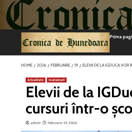
Sari
la
conținut
Prima pag
HOME
2026
FEBRUARIE
19
ELEVII DE LA IGDUCA VOR
Actualitate
invatamant
Elevii de la IGDu
cursuri într-o șc
admin
februarie 19, 2026