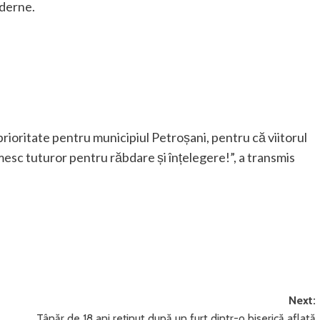
oderne.
 prioritate pentru municipiul Petroșani, pentru că viitorul
esc tuturor pentru răbdare și înțelegere!”, a transmis
Next:
Tânăr de 18 ani reținut după un furt dintr-o biserică aflată