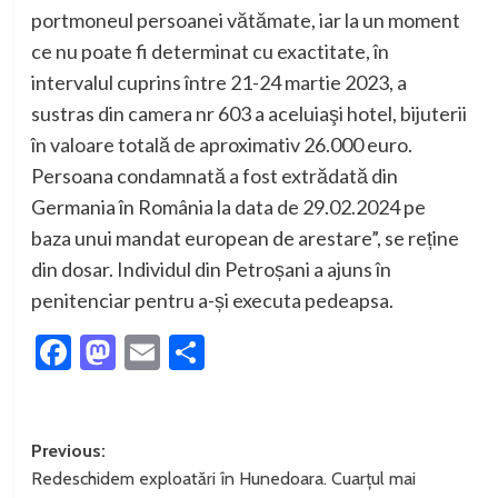
portmoneul persoanei vătămate, iar la un moment
ce nu poate fi determinat cu exactitate, în
intervalul cuprins între 21-24 martie 2023, a
sustras din camera nr 603 a aceluiaşi hotel, bijuterii
în valoare totală de aproximativ 26.000 euro.
Persoana condamnată a fost extrădată din
Germania în România la data de 29.02.2024 pe
baza unui mandat european de arestare”, se reține
din dosar. Individul din Petroșani a ajuns în
penitenciar pentru a-și executa pedeapsa.
Facebook
Mastodon
Email
Partajează
Post
Previous:
Redeschidem exploatări în Hunedoara. Cuarțul mai
navigation