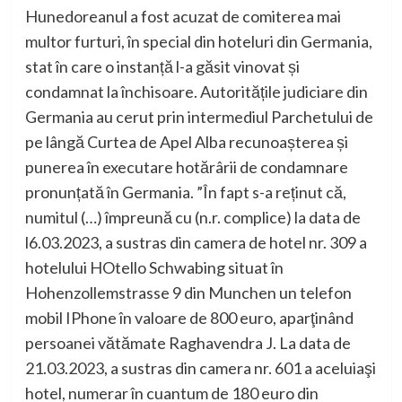
Hunedoreanul a fost acuzat de comiterea mai
multor furturi, în special din hoteluri din Germania,
stat în care o instanță l-a găsit vinovat și
condamnat la închisoare. Autoritățile judiciare din
Germania au cerut prin intermediul Parchetului de
pe lângă Curtea de Apel Alba recunoașterea și
punerea în executare hotărârii de condamnare
pronunțată în Germania. ”În fapt s-a reținut că,
numitul (…) împreună cu (n.r. complice) la data de
l6.03.2023, a sustras din camera de hotel nr. 309 a
hotelului HOtello Schwabing situat în
Hohenzollemstrasse 9 din Munchen un telefon
mobil IPhone în valoare de 800 euro, aparţinând
persoanei vătămate Raghavendra J. La data de
21.03.2023, a sustras din camera nr. 601 a aceluiaşi
hotel, numerar în cuantum de 180 euro din