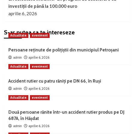
investiții de până la 100.000 euro
aprilie 6, 2026
S-ar putea sa te intereseze
Actualitate
eveniment
Persoane reținute de polițiștii din municipiul Petroșani
aprilie 6, 2026
admin
Actualitate
eveniment
Accident rutier cu patru răniți pe DN 66, în Ruși
aprilie 6, 2026
admin
Actualitate
eveniment
Două persoane rănite într-un accident rutier produs pe DJ
687A, în Hășdat
aprilie 6, 2026
admin