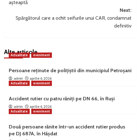
așteaptă
Next:
Spărgătorul care a ochit seifurile unui CAR, condamnat
definitiv
Alte articole
Actualitate
eveniment
Persoane reținute de polițiștii din municipiul Petroșani
aprilie 6, 2026
admin
Actualitate
eveniment
Accident rutier cu patru răniți pe DN 66, în Ruși
aprilie 6, 2026
admin
Actualitate
eveniment
Două persoane rănite într-un accident rutier produs
pe DJ 687A, în Hășdat