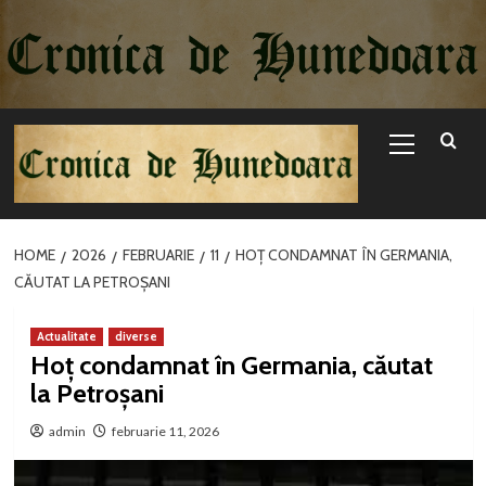
Sari
la
conținut
Primary
Menu
HOME
2026
FEBRUARIE
11
HOȚ CONDAMNAT ÎN GERMANIA,
CĂUTAT LA PETROȘANI
Actualitate
diverse
Hoț condamnat în Germania, căutat
la Petroșani
admin
februarie 11, 2026