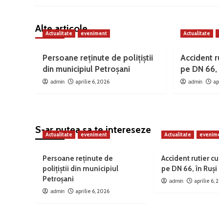
Alte articole
Actualitate
eveniment
Actualitate
Persoane reținute de polițiștii
Accident ru
din municipiul Petroșani
pe DN 66, 
aprilie 6, 2026
ap
admin
admin
S-ar putea sa te intereseze
Actualitate
eveniment
Actualitate
evenim
Persoane reținute de
Accident rutier cu
polițiștii din municipiul
pe DN 66, în Ruși
Petroșani
aprilie 6,
admin
aprilie 6, 2026
admin