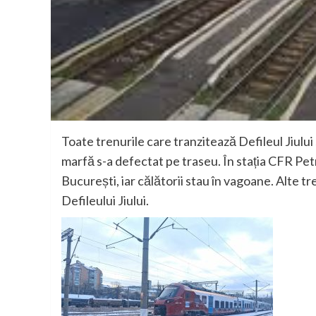
Toate trenurile care tranzitează Defileul Jiulu
marfă s-a defectat pe traseu. În stația CFR Pet
București, iar călătorii stau în vagoane. Alte t
Defileului Jiului.