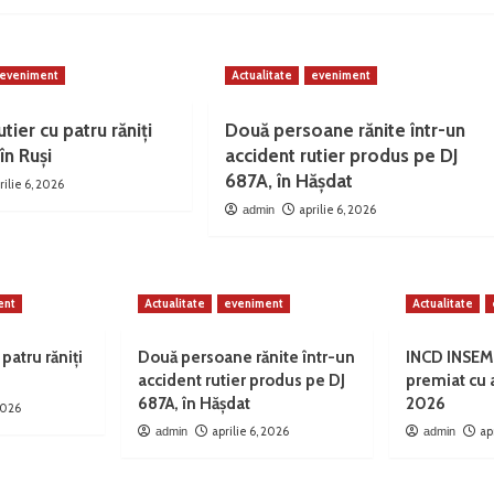
eveniment
Actualitate
eveniment
tier cu patru răniți
Două persoane rănite într-un
în Ruși
accident rutier produs pe DJ
687A, în Hășdat
rilie 6, 2026
aprilie 6, 2026
admin
ent
Actualitate
eveniment
Actualitate
 patru răniți
Două persoane rănite într-un
INCD INSEM
accident rutier produs pe DJ
premiat cu
687A, în Hășdat
2026
 2026
aprilie 6, 2026
ap
admin
admin