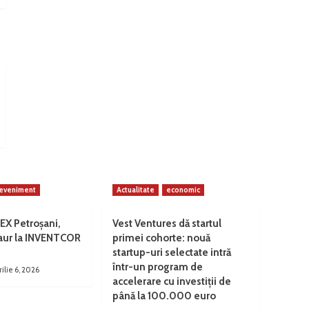
eveniment
Actualitate
economic
EX Petroșani,
Vest Ventures dă startul
 aur la INVENTCOR
primei cohorte: nouă
startup-uri selectate intră
într-un program de
rilie 6, 2026
accelerare cu investiții de
până la 100.000 euro