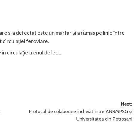
are s-a defectat este un marfar și a rămas pe linie între
t circulației feroviare.
n circulație trenul defect.
Next:
e
Protocol de colaborare încheiat între ANRMPSG și
Universitatea din Petroșani