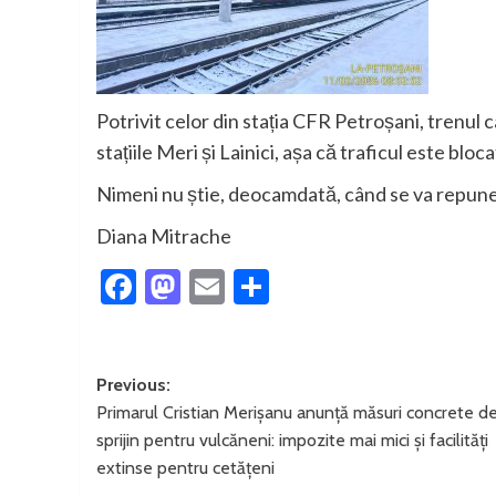
Potrivit celor din stația CFR Petroșani, trenul c
stațiile Meri și Lainici, așa că traficul este bloca
Nimeni nu știe, deocamdată, când se va repune î
Diana Mitrache
Facebook
Mastodon
Email
Partajează
Post
Previous:
Primarul Cristian Merișanu anunță măsuri concrete d
navigation
sprijin pentru vulcăneni: impozite mai mici și facilități
extinse pentru cetățeni