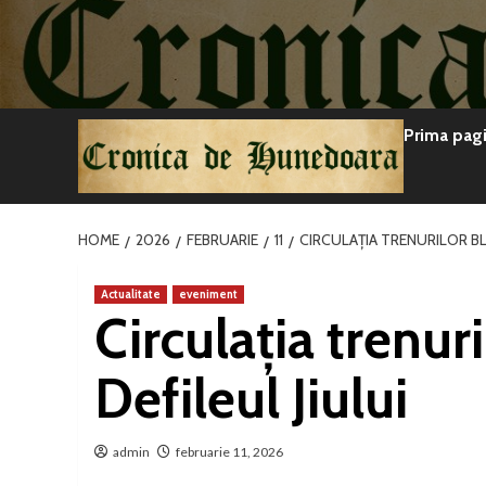
Sari
la
conținut
Prima pag
HOME
2026
FEBRUARIE
11
CIRCULAȚIA TRENURILOR BL
Actualitate
eveniment
Circulația trenuri
Defileul Jiului
admin
februarie 11, 2026