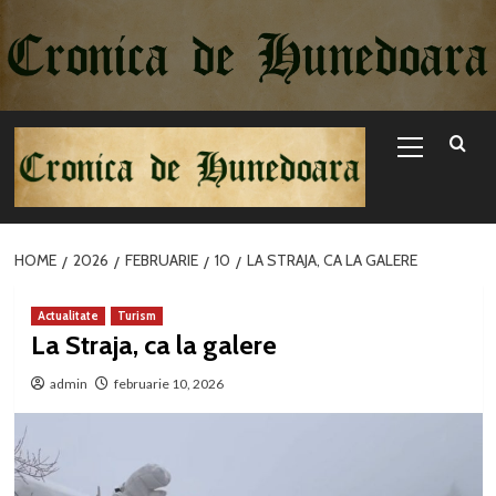
Sari
la
conținut
Primary
Menu
HOME
2026
FEBRUARIE
10
LA STRAJA, CA LA GALERE
Actualitate
Turism
La Straja, ca la galere
admin
februarie 10, 2026