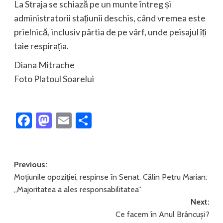
La Straja se schiază pe un munte întreg și
administratorii stațiunii deschis, când vremea este
prielnică, inclusiv pârtia de pe vârf, unde peisajul îți
taie respirația.
Diana Mitrache
Foto Platoul Soarelui
Facebook
Mastodon
Email
Partajează
Post
Previous:
Moțiunile opoziției, respinse în Senat. Călin Petru Marian:
navigation
„Majoritatea a ales responsabilitatea”
Next:
Ce facem în Anul Brâncuși?