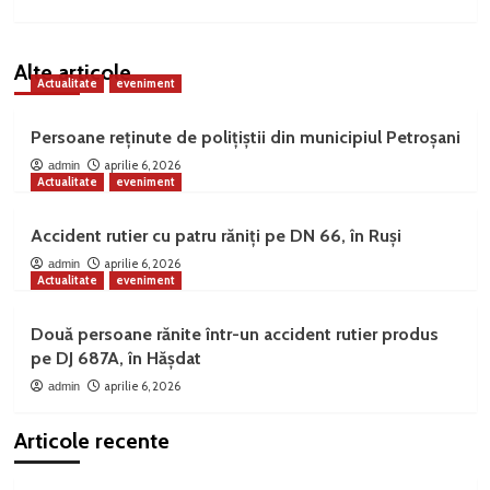
Alte articole
Actualitate
eveniment
Persoane reținute de polițiștii din municipiul Petroșani
aprilie 6, 2026
admin
Actualitate
eveniment
Accident rutier cu patru răniți pe DN 66, în Ruși
aprilie 6, 2026
admin
Actualitate
eveniment
Două persoane rănite într-un accident rutier produs
pe DJ 687A, în Hășdat
aprilie 6, 2026
admin
Articole recente