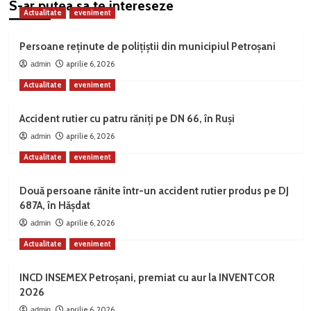
S-ar putea sa te intereseze
Actualitate
eveniment
Persoane reținute de polițiștii din municipiul Petroșani
aprilie 6, 2026
admin
Actualitate
eveniment
Accident rutier cu patru răniți pe DN 66, în Ruși
aprilie 6, 2026
admin
Actualitate
eveniment
Două persoane rănite într-un accident rutier produs pe DJ
687A, în Hășdat
aprilie 6, 2026
admin
Actualitate
eveniment
INCD INSEMEX Petroșani, premiat cu aur la INVENTCOR
2026
aprilie 6, 2026
admin