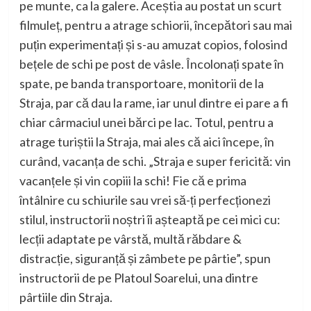
pe munte, ca la galere. Aceștia au postat un scurt
filmuleț, pentru a atrage schiorii, începători sau mai
puțin experimentați și s-au amuzat copios, folosind
bețele de schi pe post de vâsle. Încolonați spate în
spate, pe banda transportoare, monitorii de la
Straja, par că dau la rame, iar unul dintre ei pare a fi
chiar cârmaciul unei bărci pe lac. Totul, pentru a
atrage turiștii la Straja, mai ales că aici începe, în
curând, vacanța de schi. „Straja e super fericită: vin
vacanțele și vin copiii la schi! Fie că e prima
întâlnire cu schiurile sau vrei să-ți perfecționezi
stilul, instructorii noștri îi așteaptă pe cei mici cu:
lecții adaptate pe vârstă, multă răbdare &
distracție, siguranță și zâmbete pe pârtie”, spun
instructorii de pe Platoul Soarelui, una dintre
pârtiile din Straja.