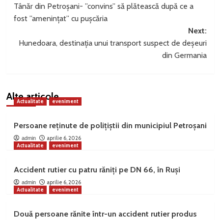
Tânăr din Petroșani- ”convins” să plătească după ce a
navigation
fost ”amenințat” cu pușcăria
Next:
Hunedoara, destinația unui transport suspect de deșeuri
din Germania
Alte articole
Actualitate
eveniment
Persoane reținute de polițiștii din municipiul Petroșani
aprilie 6, 2026
admin
Actualitate
eveniment
Accident rutier cu patru răniți pe DN 66, în Ruși
aprilie 6, 2026
admin
Actualitate
eveniment
Două persoane rănite într-un accident rutier produs