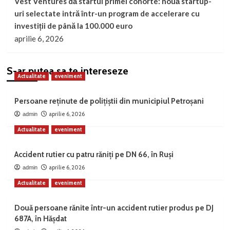
Vest Ventures dă startul primei cohorte: nouă startup-
uri selectate intră într-un program de accelerare cu
investiții de până la 100.000 euro
aprilie 6, 2026
S-ar putea sa te intereseze
Actualitate
eveniment
Persoane reținute de polițiștii din municipiul Petroșani
aprilie 6, 2026
admin
Actualitate
eveniment
Accident rutier cu patru răniți pe DN 66, în Ruși
aprilie 6, 2026
admin
Actualitate
eveniment
Două persoane rănite într-un accident rutier produs pe DJ
687A, în Hășdat