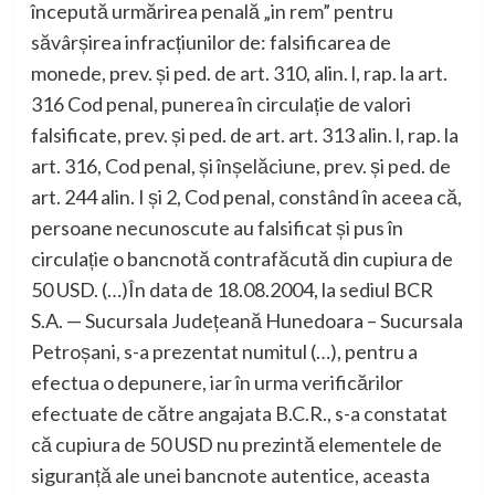
începută urmărirea penală „in rem” pentru
săvârșirea infracțiunilor de: falsificarea de
monede, prev. și ped. de art. 310, alin. l, rap. la art.
316 Cod penal, punerea în circulație de valori
falsificate, prev. și ped. de art. art. 313 alin. l, rap. la
art. 316, Cod penal, și înșelăciune, prev. și ped. de
art. 244 alin. I și 2, Cod penal, constând în aceea că,
persoane necunoscute au falsificat și pus în
circulație o bancnotă contrafăcută din cupiura de
50 USD. (…)În data de 18.08.2004, la sediul BCR
S.A. — Sucursala Județeană Hunedoara – Sucursala
Petroșani, s-a prezentat numitul (…), pentru a
efectua o depunere, iar în urma verificărilor
efectuate de către angajata B.C.R., s-a constatat
că cupiura de 50 USD nu prezintă elementele de
siguranță ale unei bancnote autentice, aceasta