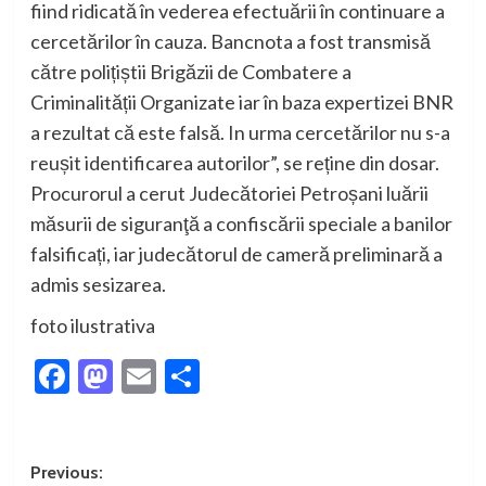
fiind ridicată în vederea efectuării în continuare a
cercetărilor în cauza. Bancnota a fost transmisă
către polițiștii Brigăzii de Combatere a
Criminalității Organizate iar în baza expertizei BNR
a rezultat că este falsă. In urma cercetărilor nu s-a
reușit identificarea autorilor”, se reține din dosar.
Procurorul a cerut Judecătoriei Petroșani luării
măsurii de siguranţă a confiscării speciale a banilor
falsificați, iar judecătorul de cameră preliminară a
admis sesizarea.
foto ilustrativa
Facebook
Mastodon
Email
Partajează
Post
Previous: