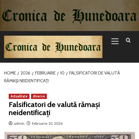
Sari
la
conținut
Primary
Menu
HOME
2026
FEBRUARIE
10
FALSIFICATORI DE VALUTĂ
RĂMAȘI NEIDENTIFICAȚI
Actualitate
diverse
Falsificatori de valută rămași
neidentificați
admin
februarie 10, 2026