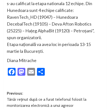
s-au calificat la etapa nationala 12 echipe. Din
Hunedoara sunt 4 echipe calificate:
RavenTech_HD (19047) – Hunedoara
DecebalTech (19105) – Deva Afton Robotics
(25225) – Hațeg AlphaBit (19120) – Petroșani”,
spun organizatorii.
Etapa națională va avea loc in perioada 13-15
martie la București.
Diana Mitrache
Facebook
Mastodon
Email
Partajează
Post
Previous:
Tânăr reținut după ce a furat telefonul folosit la
navigation
monitorizarea electronică a unui agresor