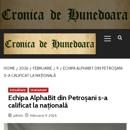
Sari
la
conținut
Primary
Menu
HOME
2026
FEBRUARIE
9
ECHIPA ALPHABIT DIN PETROȘANI
S-A CALIFICAT LA NAȚIONALĂ
Actualitate
invatamant
Echipa AlphaBit din Petroșani s-a
calificat la națională
admin
februarie 9, 2026