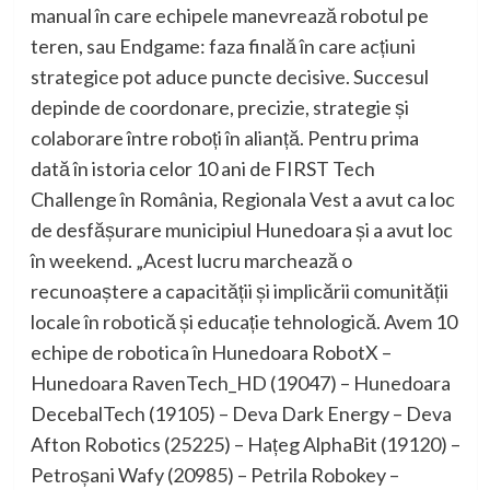
manual în care echipele manevrează robotul pe
teren, sau Endgame: faza finală în care acțiuni
strategice pot aduce puncte decisive. Succesul
depinde de coordonare, precizie, strategie și
colaborare între roboți în alianță. Pentru prima
dată în istoria celor 10 ani de FIRST Tech
Challenge în România, Regionala Vest a avut ca loc
de desfășurare municipiul Hunedoara și a avut loc
în weekend. „Acest lucru marchează o
recunoaștere a capacității și implicării comunității
locale în robotică și educație tehnologică. Avem 10
echipe de robotica în Hunedoara RobotX –
Hunedoara RavenTech_HD (19047) – Hunedoara
DecebalTech (19105) – Deva Dark Energy – Deva
Afton Robotics (25225) – Hațeg AlphaBit (19120) –
Petroșani Wafy (20985) – Petrila Robokey –