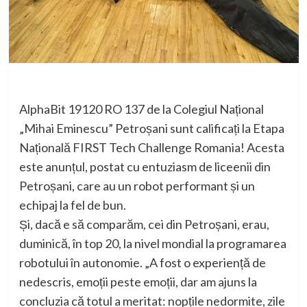
AlphaBit 19120 RO 137 de la Colegiul Național
„Mihai Eminescu” Petroșani sunt calificați la Etapa
Națională FIRST Tech Challenge Romania! Acesta
este anunțul, postat cu entuziasm de liceenii din
Petroșani, care au un robot performant și un
echipaj la fel de bun.
Și, dacă e să comparăm, cei din Petroșani, erau,
duminică, în top 20, la nivel mondial la programarea
robotului în autonomie. „A fost o experiență de
nedescris, emoții peste emoții, dar am ajuns la
concluzia că totul a meritat: nopțile nedormite, zile