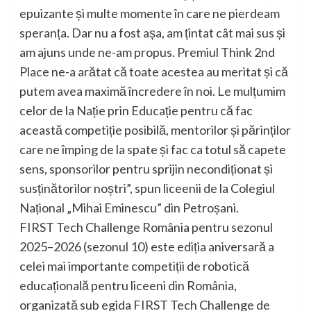
epuizante și multe momente în care ne pierdeam
speranța. Dar nu a fost așa, am țintat cât mai sus și
am ajuns unde ne-am propus. Premiul Think 2nd
Place ne-a arătat că toate acestea au meritat și că
putem avea maximă încredere în noi. Le mulțumim
celor de la Nație prin Educație pentru că fac
această competiție posibilă, mentorilor și părinților
care ne împing de la spate și fac ca totul să capete
sens, sponsorilor pentru sprijin necondiționat și
susținătorilor noștri”, spun liceenii de la Colegiul
Național „Mihai Eminescu” din Petroșani.
FIRST Tech Challenge România pentru sezonul
2025–2026 (sezonul 10) este ediția aniversară a
celei mai importante competiții de robotică
educațională pentru liceeni din România,
organizată sub egida FIRST Tech Challenge de