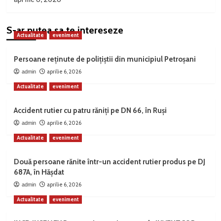
S-ar putea sa te intereseze
Actualitate
eveniment
Persoane reținute de polițiștii din municipiul Petroșani
aprilie 6, 2026
admin
Actualitate
eveniment
Accident rutier cu patru răniți pe DN 66, în Ruși
aprilie 6, 2026
admin
Actualitate
eveniment
Două persoane rănite într-un accident rutier produs pe DJ
687A, în Hășdat
aprilie 6, 2026
admin
Actualitate
eveniment