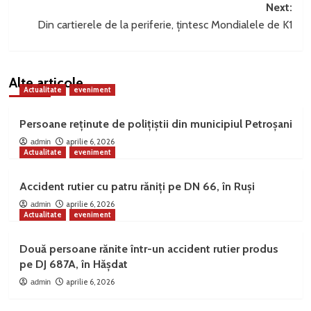
Next:
Din cartierele de la periferie, țintesc Mondialele de K1
Alte articole
Actualitate
eveniment
Persoane reținute de polițiștii din municipiul Petroșani
aprilie 6, 2026
admin
Actualitate
eveniment
Accident rutier cu patru răniți pe DN 66, în Ruși
aprilie 6, 2026
admin
Actualitate
eveniment
Două persoane rănite într-un accident rutier produs
pe DJ 687A, în Hășdat
aprilie 6, 2026
admin