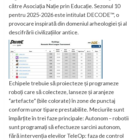
către Asociația Nație prin Educație. Sezonul 10
pentru 2025-2026 este intitulat DECODE™, o
provocare inspirată din domeniul arheologiei și al
descifrării civilizațiilor antice.
Echipele trebuie să proiecteze și programeze
roboți care să colecteze, lanseze și aranjeze
“artefacte” (bile colorate) în zone de punctaj
conform unor tipare prestabilite. Meciurile sunt
împărțite în trei faze principale: Autonom – robotii
sunt programați să efectueze sarcini autonom,
fără intervenția elevilor TeleOp: faza de control