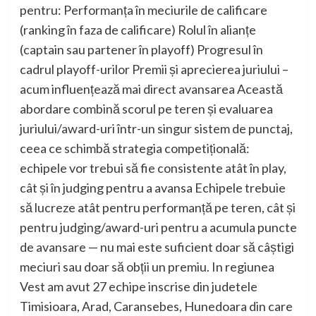
pentru: Performanța în meciurile de calificare
(ranking în faza de calificare) Rolul în alianțe
(captain sau partener în playoff) Progresul în
cadrul playoff-urilor Premii și aprecierea juriului –
acum influențează mai direct avansarea Această
abordare combină scorul pe teren și evaluarea
juriului/award-uri într-un singur sistem de punctaj,
ceea ce schimbă strategia competițională:
echipele vor trebui să fie consistente atât în play,
cât și în judging pentru a avansa Echipele trebuie
să lucreze atât pentru performanță pe teren, cât și
pentru judging/award-uri pentru a acumula puncte
de avansare — nu mai este suficient doar să câștigi
meciuri sau doar să obții un premiu. In regiunea
Vest am avut 27 echipe inscrise din judetele
Timisioara, Arad, Caransebes, Hunedoara din care