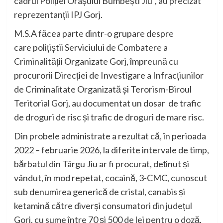
cadrul Poliției Orașului Bumbești Jiu”, au precizat
reprezentanții IPJ Gorj.
M.S.A făcea parte dintr-o grupare despre
care polițiștii Serviciului de Combatere a
Criminalității Organizate Gorj, împreună cu
procurorii Direcției de Investigare a Infracțiunilor
de Criminalitate Organizată și Terorism-Biroul
Teritorial Gorj, au documentat un dosar de trafic
de droguri de risc și trafic de droguri de mare risc.
Din probele administrate a rezultat că, în perioada
2022 – februarie 2026, la diferite intervale de timp,
bărbatul din Târgu Jiu ar fi procurat, deținut și
vândut, în mod repetat, cocaină, 3-CMC, cunoscut
sub denumirea generică de cristal, canabis și
ketamină către diverși consumatori din județul
Gorj, cu sume între 70 și 500 de lei pentru o doză.