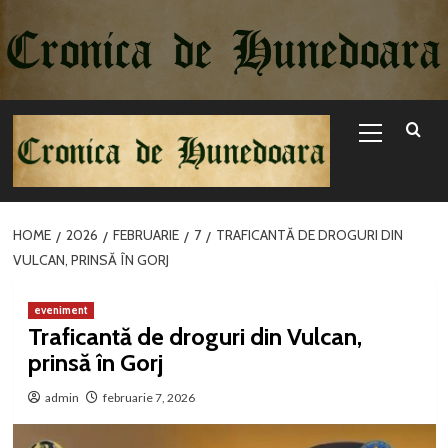
Sari
la
conținut
Primary
Menu
HOME
2026
FEBRUARIE
7
TRAFICANTĂ DE DROGURI DIN
VULCAN, PRINSĂ ÎN GORJ
eveniment
Traficantă de droguri din Vulcan,
prinsă în Gorj
admin
februarie 7, 2026