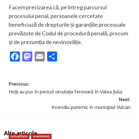
Facem precizarea că, pe întreg parcursul
procesului penal, persoanele cercetate
beneficiază de drepturile și garanțiile procesuale
prevăzute de Codul de procedură penală, precum
și de prezumția de nevinovăție.
Facebook
Mastodon
Email
Partajează
Post
Previous:
Hoții au pus în pericol circulația feroviară în Valea Jiului
navigation
Next:
Incendiu puternic în municipiul Vulcan
Alte articole
Actualitate
eveniment