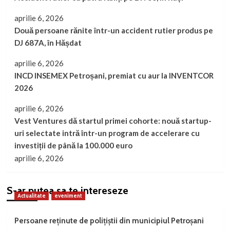
aprilie 6, 2026
Două persoane rănite într-un accident rutier produs pe
DJ 687A, în Hășdat
aprilie 6, 2026
INCD INSEMEX Petroșani, premiat cu aur la INVENTCOR
2026
aprilie 6, 2026
Vest Ventures dă startul primei cohorte: nouă startup-
uri selectate intră într-un program de accelerare cu
investiții de până la 100.000 euro
aprilie 6, 2026
S-ar putea sa te intereseze
Actualitate
eveniment
Persoane reținute de polițiștii din municipiul Petroșani