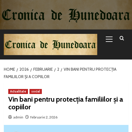
Sari
la
conținut
Primary
Menu
HOME
2026
FEBRUARIE
2
VIN BANI PENTRU PROTECȚIA
FAMILIILOR ȘI A COPIILOR
Actualitate
social
Vin bani pentru protecția familiilor și a
copiilor
admin
februarie 2, 2026