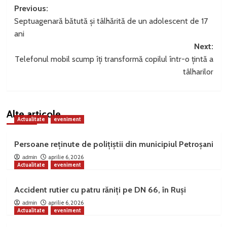
Post
Previous:
Septuagenară bătută și tâlhărită de un adolescent de 17
navigation
ani
Next:
Telefonul mobil scump îți transformă copilul într-o țintă a
tâlharilor
Alte articole
Actualitate
eveniment
Persoane reținute de polițiștii din municipiul Petroșani
aprilie 6, 2026
admin
Actualitate
eveniment
Accident rutier cu patru răniți pe DN 66, în Ruși
aprilie 6, 2026
admin
Actualitate
eveniment