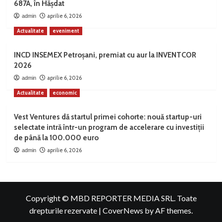
687A, în Hășdat
aprilie 6, 2026
admin
Actualitate
eveniment
INCD INSEMEX Petroșani, premiat cu aur la INVENTCOR
2026
aprilie 6, 2026
admin
Actualitate
economic
Vest Ventures dă startul primei cohorte: nouă startup-uri
selectate intră într-un program de accelerare cu investiții
de până la 100.000 euro
aprilie 6, 2026
admin
Copyright © MBD REPORTER MEDIA SRL. Toate
drepturile rezervate
|
CoverNews
by AF themes.