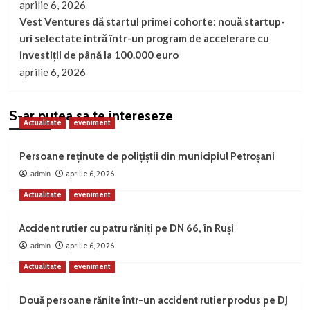
aprilie 6, 2026
Vest Ventures dă startul primei cohorte: nouă startup-
uri selectate intră într-un program de accelerare cu
investiții de până la 100.000 euro
aprilie 6, 2026
S-ar putea sa te intereseze
Actualitate
eveniment
Persoane reținute de polițiștii din municipiul Petroșani
aprilie 6, 2026
admin
Actualitate
eveniment
Accident rutier cu patru răniți pe DN 66, în Ruși
aprilie 6, 2026
admin
Actualitate
eveniment
Două persoane rănite într-un accident rutier produs pe DJ